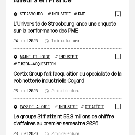
Ailleurs en France
STRASBOURG
#
INDUSTRIE
#
PME
Ajout
L'Université de Strasbourg lance une enquête
sur la performance des PME
24 juillet 2026
1 min de lecture
MAINE-ET-LOIRE
#
INDUSTRIE
Ajout
#
FUSION-ACQUISITION
Certix Group fait l'acquisition du spécialiste de la
robinetterie industrielle Coyard
23 juillet 2026
2 min de lecture
PAYS DE LA LOIRE
#
INDUSTRIE
#
STRATÉGIE
Ajout
Le groupe Stif atteint 55,3 millions de chiffre
d'affaires au premier semestre 2026
23 juillet 2026
2 min de lecture