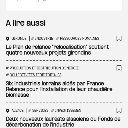
A lire aussi
GIRONDE
#
INDUSTRIE
#
RESSOURCES HUMAINES
Ajo
Le Plan de relance "relocalisation" soutient
quatre nouveaux projets girondins
#
PRODUCTION ET DISTRIBUTION D'ÉNERGIE
Ajo
#
COLLECTIVITÉS TERRITORIALES
Six industriels lorrains aidés par France
Relance pour l’installation de leur chaudière
biomasse
ALSACE
#
SERVICES
#
INVESTISSEMENT
Ajo
Deux nouveaux lauréats alsaciens du Fonds de
décarbonation de l'industrie