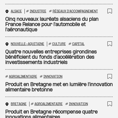
ALSACE
#
INDUSTRIE
#
RÉSEAUX D'ACCOMPAGNEMENT
Ajo
Cinq nouveaux lauréats alsaciens du plan
France Relance pour l'automobile et
l'aéronautique
NOUVELLE-AQUITAINE
#
CULTURE
#
CAPITAL
Ajo
Quatre nouvelles entreprises girondines
bénéficient du fonds d’accélération des
investissements industriels
#
AGROALIMENTAIRE
#
INNOVATION
Ajo
Produit en Bretagne met en lumière l’innovation
alimentaire bretonne
BRETAGNE
#
AGROALIMENTAIRE
#
INNOVATION
Ajo
Produit en Bretagne récompense quatre
innovations alimentaires