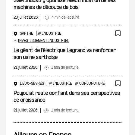
SGM Industry optimise l’électrification de ses
machines de découpe de bois
23 juillet 2026
4 min de lecture
SARTHE
#
INDUSTRIE
Ajout
#
INVESTISSEMENT INDUSTRIEL
Le géant de l'électrique Legrand va renforcer
son usine sarthoise
21 juillet 2026
1 min de lecture
DEUX-SÈVRES
#
INDUSTRIE
#
CONJONCTURE
Ajout
Poujoulat reste confiant dans ses perspectives
de croissance
21 juillet 2026
1 min de lecture