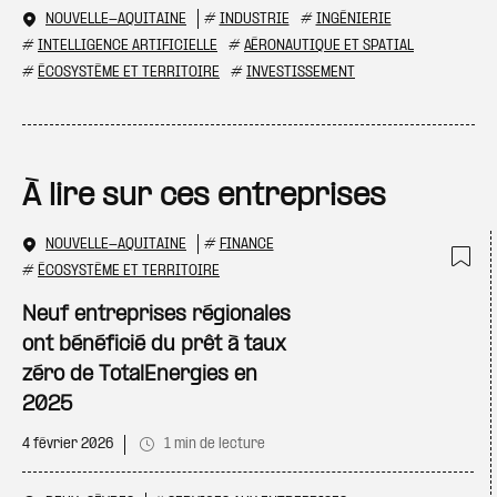
NOUVELLE-AQUITAINE
#
INDUSTRIE
#
INGÉNIERIE
#
INTELLIGENCE ARTIFICIELLE
#
AÉRONAUTIQUE ET SPATIAL
#
ÉCOSYSTÈME ET TERRITOIRE
#
INVESTISSEMENT
À lire sur ces entreprises
NOUVELLE-AQUITAINE
#
FINANCE
#
ÉCOSYSTÈME ET TERRITOIRE
Ajo
Neuf entreprises régionales
ont bénéficié du prêt à taux
zéro de TotalEnergies en
2025
4 février 2026
1 min de lecture