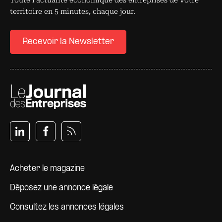
Toute l’actualité économique des entreprises de votre
territoire en 5 minutes, chaque jour.
Recevoir la Newsletter
Pied de page
Acheter le magazine
Déposez une annonce légale
Consultez les annonces légales