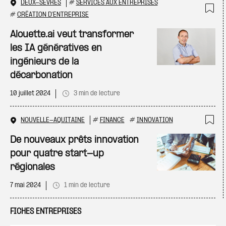
DEUX-SÈVRES
#
SERVICES AUX ENTREPRISES
#
CRÉATION D'ENTREPRISE
Ajo
Alouette.ai veut transformer
les IA génératives en
ingénieurs de la
décarbonation
10 juillet 2024
3 min de lecture
NOUVELLE-AQUITAINE
#
FINANCE
#
INNOVATION
Ajo
De nouveaux prêts innovation
pour quatre start-up
régionales
7 mai 2024
1 min de lecture
FICHES ENTREPRISES