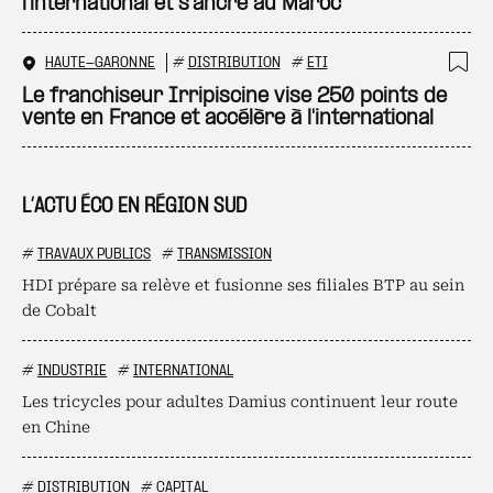
l’international et s’ancre au Maroc
HAUTE-GARONNE
#
DISTRIBUTION
#
ETI
Ajo
Le franchiseur Irripiscine vise 250 points de
vente en France et accélère à l'international
L’ACTU ÉCO EN RÉGION SUD
#
TRAVAUX PUBLICS
#
TRANSMISSION
HDI prépare sa relève et fusionne ses filiales BTP au sein
de Cobalt
#
INDUSTRIE
#
INTERNATIONAL
Les tricycles pour adultes Damius continuent leur route
en Chine
#
DISTRIBUTION
#
CAPITAL