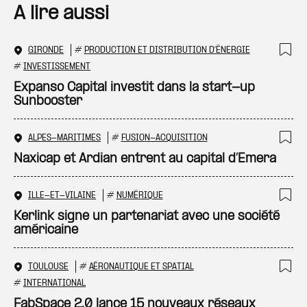
A lire aussi
GIRONDE
#
PRODUCTION ET DISTRIBUTION D'ÉNERGIE
Ajo
#
INVESTISSEMENT
Expanso Capital investit dans la start-up
Sunbooster
ALPES-MARITIMES
#
FUSION-ACQUISITION
Ajo
Naxicap et Ardian entrent au capital d’Emera
ILLE-ET-VILAINE
#
NUMÉRIQUE
Ajo
Kerlink signe un partenariat avec une société
américaine
TOULOUSE
#
AÉRONAUTIQUE ET SPATIAL
Ajo
#
INTERNATIONAL
FabSpace 2.0 lance 15 nouveaux réseaux