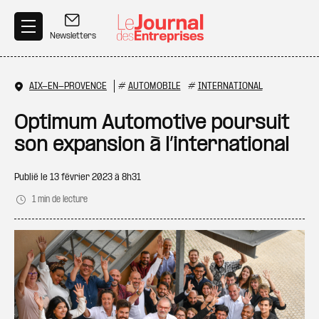
Aller au contenu principal
Newsletters
AIX-EN-PROVENCE
#
AUTOMOBILE
#
INTERNATIONAL
Optimum Automotive poursuit
son expansion à l’international
Publié le
13 février 2023 à 8h31
1 min de lecture