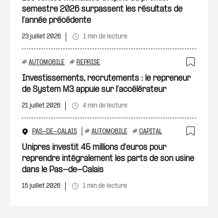
semestre 2026 surpassent les résultats de
l’année précédente
23 juillet 2026
1 min de lecture
#
AUTOMOBILE
#
REPRISE
Ajout
Investissements, recrutements : le repreneur
de System M3 appuie sur l’accélérateur
21 juillet 2026
4 min de lecture
PAS-DE-CALAIS
#
AUTOMOBILE
#
CAPITAL
Ajout
Unipres investit 45 millions d'euros pour
reprendre intégralement les parts de son usine
dans le Pas-de-Calais
15 juillet 2026
1 min de lecture