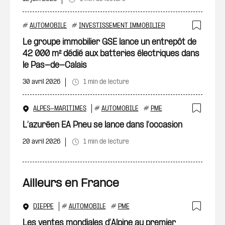
#
AUTOMOBILE
#
INVESTISSEMENT IMMOBILIER
Ajout
Le groupe immobilier GSE lance un entrepôt de
42 000 m² dédié aux batteries électriques dans
le Pas-de-Calais
30 avril 2026
1 min de lecture
ALPES-MARITIMES
#
AUTOMOBILE
#
PME
Ajout
L’azuréen EA Pneu se lance dans l’occasion
20 avril 2026
1 min de lecture
Ailleurs en France
DIEPPE
#
AUTOMOBILE
#
PME
Ajout
Les ventes mondiales d’Alpine au premier