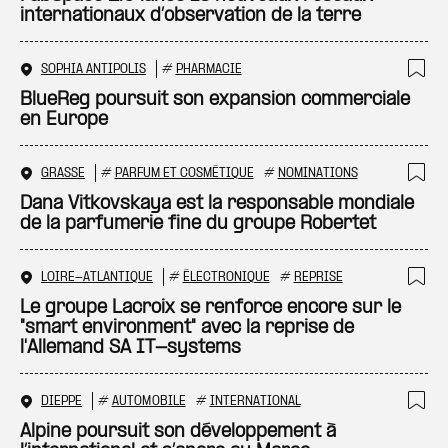
internationaux d’observation de la terre
SOPHIA ANTIPOLIS
#
PHARMACIE
Ajo
BlueReg poursuit son expansion commerciale
en Europe
GRASSE
#
PARFUM ET COSMÉTIQUE
#
NOMINATIONS
Ajo
Dana Vitkovskaya est la responsable mondiale
de la parfumerie fine du groupe Robertet
LOIRE-ATLANTIQUE
#
ÉLECTRONIQUE
#
REPRISE
Ajo
Le groupe Lacroix se renforce encore sur le
"smart environment" avec la reprise de
l'Allemand SA IT-systems
DIEPPE
#
AUTOMOBILE
#
INTERNATIONAL
Ajo
Alpine poursuit son développement à