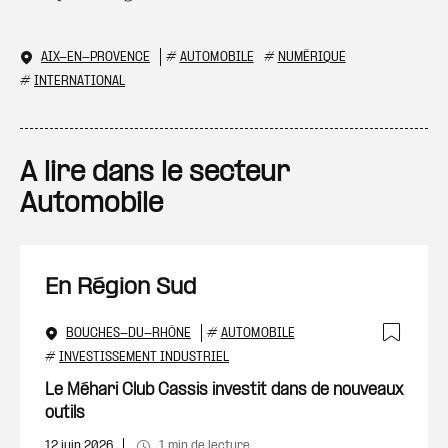
AIX-EN-PROVENCE
#
AUTOMOBILE
#
NUMÉRIQUE
#
INTERNATIONAL
A lire dans le secteur
Automobile
En Région Sud
BOUCHES-DU-RHÔNE
#
AUTOMOBILE
Ajout
#
INVESTISSEMENT INDUSTRIEL
Le Méhari Club Cassis investit dans de nouveaux
outils
12 juin 2026
1 min de lecture