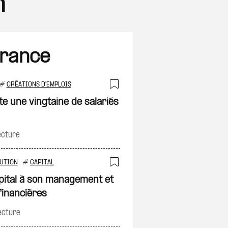
n
France
#
CRÉATIONS D'EMPLOIS
Ajouter à ma sélec
e une vingtaine de salariés
on
ecture
UTION
#
CAPITAL
Ajouter à ma sélec
pital à son management et
financières
on
ecture