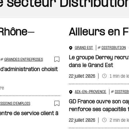
le secteur Distributio
 Rhône-
Ailleurs en 
GRAND EST
#
DISTRIBUTION
Le groupe Derrey recrut
#
GRANDES ENTREPRISES
dans le Grand Est
Ajouter à ma sélecti
 d'administration choisit
22 juillet 2026
1 min de l
ure
AIX-EN-PROVENCE
#
DISTRIB
GD France ouvre son ca
SSIONS D'EMPLOIS
renforce ses capacités 
Ajouter à ma sélecti
ntre de service client à
22 juillet 2026
2 min de l