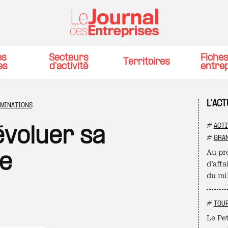
es
Secteurs
Fiche
Territoires
es
d'activité
entre
L’AC
MINATIONS
#
ACTI
 évoluer sa
#
GRAN
Au pre
e
d’affa
du mil
#
TOU
Le Pet