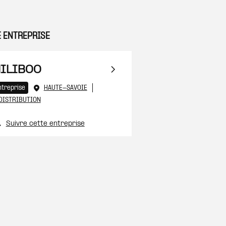
E ENTREPRISE
 à ma sélection
ILIBOO
ntreprise
HAUTE-SAVOIE
DISTRIBUTION
Suivre cette entreprise
 à ma sélection
 à ma sélection