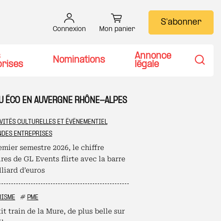
S'abonner
Connexion
Mon panier
s
Annonce
Nominations
prises
légale
Recher
TU ÉCO EN AUVERGNE RHÔNE-ALPES
VITÉS CULTURELLES ET ÉVÉNEMENTIEL
DES ENTREPRISES
mier semestre 2026, le chiffre
ires de GL Events flirte avec la barre
liard d’euros
RISME
#
PME
it train de la Mure, de plus belle sur