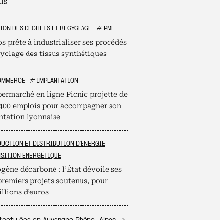
ils
ION DES DÉCHETS ET RECYCLAGE
#
PME
s prête à industrialiser ses procédés
cyclage des tissus synthétiques
OMMERCE
#
IMPLANTATION
permarché en ligne Picnic projette de
 400 emplois pour accompagner son
ntation lyonnaise
UCTION ET DISTRIBUTION D'ÉNERGIE
SITION ÉNERGÉTIQUE
gène décarboné : l’État dévoile ses
premiers projets soutenus, pour
llions d’euros