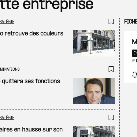
ette entreprise
FICH
RATÉGIE
Ajouter
oo retrouve des couleurs
M
E
#
MINATIONS
Ajouter
 quittera ses fonctions
RATÉGIE
Ajouter
ffaires en hausse sur son