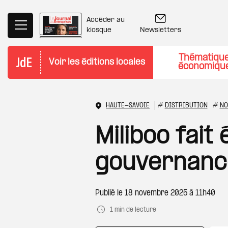
Aller au contenu principal
Accéder au
Newsletters
kiosque
Thématiqu
Voir les éditions locales
économiqu
HAUTE-SAVOIE
#
DISTRIBUTION
#
NO
Miliboo fait
gouvernanc
Publié le
18 novembre 2025 à 11h40
1 min de lecture