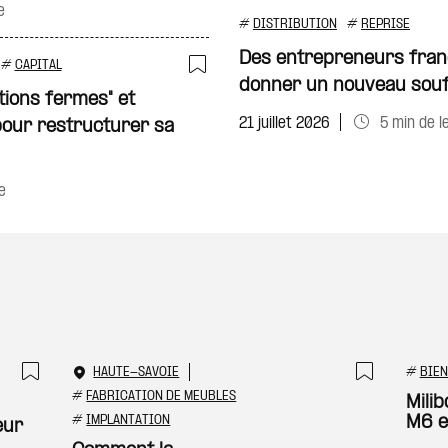
e
#
DISTRIBUTION
#
REPRISE
Des entrepreneurs franç
#
CAPITAL
donner un nouveau souf
Ajouter à ma sélecti
tions fermes" et
21 juillet 2026
5 min de l
our restructurer sa
e
HAUTE-SAVOIE
#
BIEN
Ajouter à ma sélection
Ajouter
#
FABRICATION DE MEUBLES
Mili
#
IMPLANTATION
M6 e
eur