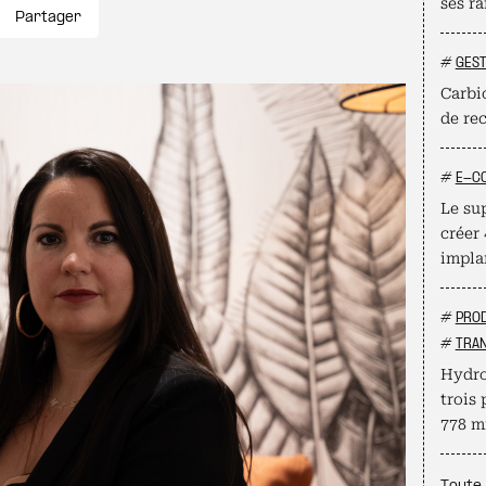
ses ra
Partager
#
GEST
Carbio
de re
#
E-C
Le su
créer
impla
#
PROD
#
TRAN
Hydro
trois 
778 mi