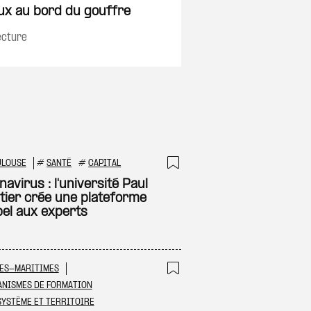
ux au bord du gouffre
ecture
ULOUSE
#
SANTÉ
#
CAPITAL
 à ma sélection
Ajouter à ma sél
avirus : l'université Paul
tier crée une plateforme
pel aux experts
ES-MARITIMES
 à ma sélection
Ajouter à ma sél
NISMES DE FORMATION
YSTÈME ET TERRITOIRE