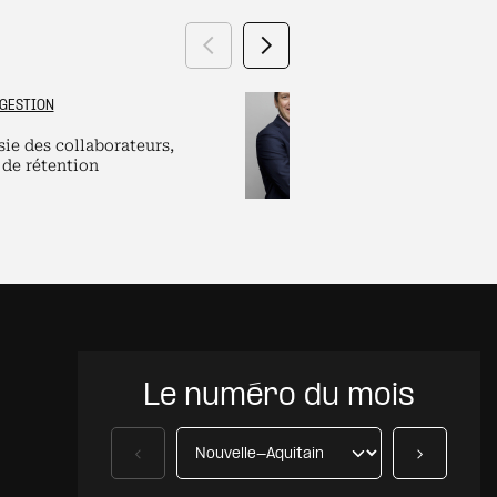
Précédent
Suivant
GESTION
GRAND ES
sie des collaborateurs,
Labels et plate
 de rétention
pour dirigeants
Le numéro du mois
Précédent
Suivant