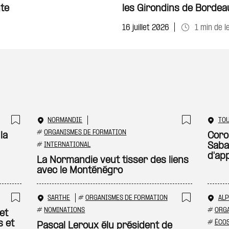
te
les Girondins de Bordea
16 juillet 2026
1 min de l
NORMANDIE
TO
Ajouter à ma sélection
Ajouter
#
ORGANISMES DE FORMATION
la
Coron
#
INTERNATIONAL
Saba
d'ap
La Normandie veut tisser des liens
avec le Monténégro
SARTHE
#
ORGANISMES DE FORMATION
ALP
Ajouter à ma sélection
Ajouter
#
NOMINATIONS
#
ORGA
et
#
ÉCOS
s et
Pascal Leroux élu président de