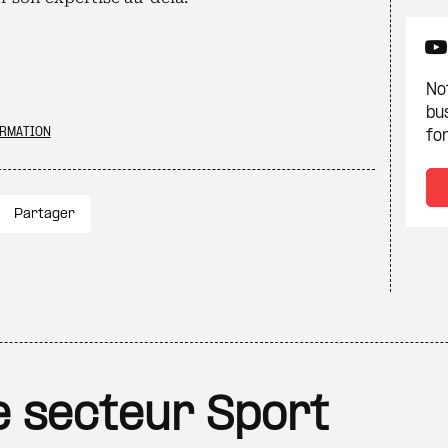
Not
bu
ORMATION
fon
Partager
le secteur Sport