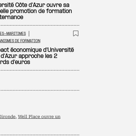
ersité Côte d'Azur ouvre sa
elle promotion de formation
lternance
ES-MARITIMES
 à ma sélection
Ajouter à ma sél
NISMES DE FORMATION
pact économique d'Université
 d'Azur approche les 2
ards d'euros
 Gironde
,
Well Place ouvre un