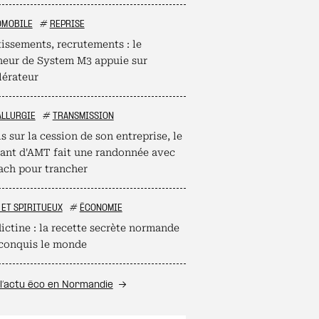
OMOBILE
#
REPRISE
tissements, recrutements : le
neur de System M3 appuie sur
lérateur
ALLURGIE
#
TRANSMISSION
s sur la cession de son entreprise, le
eant d'AMT fait une randonnée avec
ach pour trancher
 ET SPIRITUEUX
#
ÉCONOMIE
ictine : la recette secrète normande
 conquis le monde
l’actu éco en Normandie