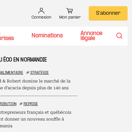
S'abonner
Connexion
Mon panier
s
Annonce
Nominations
prises
légale
Recher
TU ÉCO EN NORMANDIE
OALIMENTAIRE
#
STRATÉGIE
d & Robert domine le marché de la
 d’acacia depuis plus de 140 ans
RIBUTION
#
REPRISE
ntrepreneurs français et québécois
nt donner un nouveau souffle à
mania