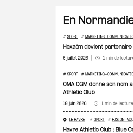
En Normandi
#
SPORT
#
MARKETING-COMMUNICATI
Hexaôm devient partenaire
6 juillet 2026
1 min de lectur
#
SPORT
#
MARKETING-COMMUNICATI
CMA CGM donne son nom au
Athletic Club
19 juin 2026
1 min de lecture
LE HAVRE
#
SPORT
#
FUSION-ACQ
Havre Athletic Club : Blue