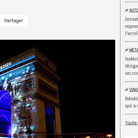
#
AUT
Inves
Partager
repre
l’accé
#
MÉT
Indéci
dirig
un co
#
VINS
Bénéd
qui a
Toute 