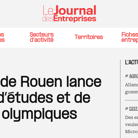
es
Secteurs
Fiche
Territoires
es
d'activité
entre
L’AC
#
AGR
é de Rouen lance
Allan
gomme
d’études et de
#
DIST
 olympiques
Des e
veule
Micro