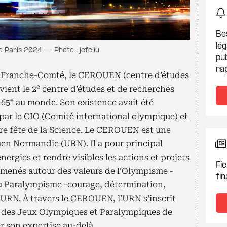
Be
lég
 Paris 2024 — Photo : jcfeliu
pub
ra
de Franche-Comté, le CEROUEN (centre d’études
e
ient le 2
centre d’études et de recherches
e
 65
au monde. Son existence avait été
par le CIO (Comité international olympique) et
nière fête de la Science. Le CEROUEN est une
uen Normandie (URN). Il a pour principal
énergies et rendre visibles les actions et projets
Fic
menés autour des valeurs de l’Olympisme -
fin
 du Paralympisme -courage, détermination,
 l’URN. À travers le CEROUEN, l’URN s’inscrit
 des Jeux Olympiques et Paralympiques de
r son expertise au-delà.