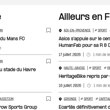
e
Ailleurs en 
ON
AIX-EN-PROVENCE
#
SPORT
Ajouter à ma sélecti
 du Mans FC
Asics s'appuie sur le ce
HumanFab pour sa R & 
e
17 juillet 2026
1 min de l
ON
Ajouter à ma sélecti
HAUTE-SAVOIE
#
SPORT
#
R
 stade du Havre
HeritageBike repris par
16 juillet 2026
1 min de l
UISITION
GIRONDE
#
SPORT
#
CAPITA
Ajouter à ma sélecti
 Crow Sports Group
Ecartés définitivement d