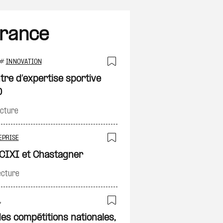
France
#
INNOVATION
on
Ajouter à ma sélec
ntre d’expertise sportive
D
ecture
on
EPRISE
Ajouter à ma sélec
 CIXI et Chastagner
ecture
L
on
Ajouter à ma sélec
es compétitions nationales,