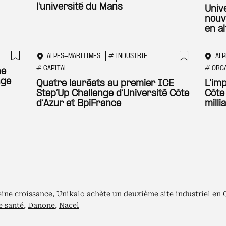
l'université du Mans
Univ
nouv
en a
ALPES-MARITIMES
#
INDUSTRIE
ALP
Ajouter à ma sélection
Ajouter
#
CAPITAL
#
ORGA
ne
nge
Quatre lauréats au premier ICE
L'im
Step’Up Challenge d’Université Côte
Côte
d’Azur et BpiFrance
milli
eine croissance, Unikalo achète un deuxième site industriel en
e santé
,
Danone
,
Nacel