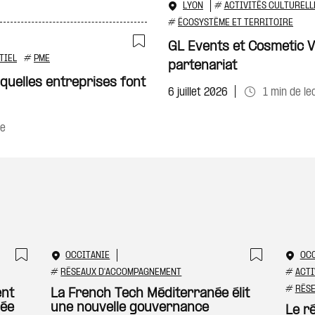
LYON
#
ACTIVITÉS CULTURELL
#
ÉCOSYSTÈME ET TERRITOIRE
GL Events et Cosmetic V
Ajouter à ma sélecti
TIEL
#
PME
partenariat
: quelles entreprises font
6 juillet 2026
1 min de le
re
OCCITANIE
OCC
Ajouter à ma sélection
Ajouter
#
RÉSEAUX D'ACCOMPAGNEMENT
#
ACTI
#
RÉS
ent
La French Tech Méditerranée élit
née
une nouvelle gouvernance
Le r