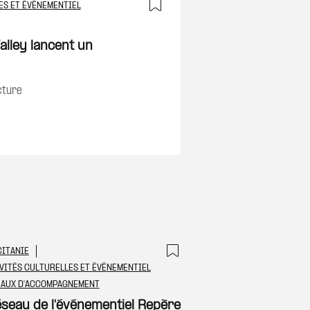
ES ET ÉVÉNEMENTIEL
Ajouter à ma sélec
alley lancent un
on
cture
ITANIE
 à ma sélection
Ajouter à ma sél
VITÉS CULTURELLES ET ÉVÉNEMENTIEL
EAUX D'ACCOMPAGNEMENT
éseau de l'événementiel Repère