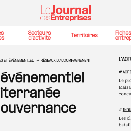
es
Secteurs
Fiche
Territoires
es
d'activité
entre
L’ACT
ES ET ÉVÉNEMENTIEL
#
RÉSEAUX D'ACCOMPAGNEMENT
#
AGR
’événementiel
Le pro
Maïsad
iterranée
concu
gouvernance
#
INDU
Les cl
batail