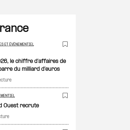
France
ES ET ÉVÉNEMENTIEL
on
Ajouter à ma sélec
6, le chiffre d’affaires de
barre du milliard d’euros
ecture
EMENTIEL
on
Ajouter à ma sélec
d Ouest recrute
cture