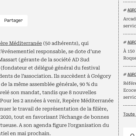
#
AGR
Arcadi
Partager
servi
ère Méditerranée
(50 adhérents), qui
#
AGR
l’événementiel responsable, se dote d’une
À 150 
Roque
Massart (gérante de la société AD Sud
(fondateur et délégué général du festival
#
AGR
dents de l’association. Ils succèdent à Grégory
Référe
rs de la même assemblée générale, 90 % du
Ecocer
velé son mandat, tandis que 8 nouvelles
servi
. Pour les 2 années à venir, Repère Méditerranée
r le travail de représentation de la filière,
Toute 
de 2020, tout en favorisant l’échange de bonnes
rtueuse. A son agenda figure l’organisation du
tiel en mai prochain.