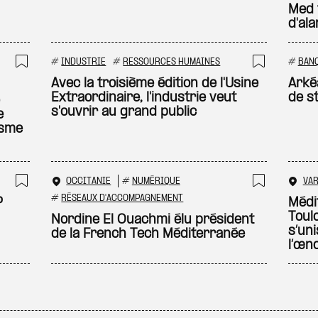
Med 
d'al
#
INDUSTRIE
#
RESSOURCES HUMAINES
#
BAN
Ajouter à ma sélection
Ajouter
Avec la troisième édition de l'Usine
Arké
Extraordinaire, l'industrie veut
de s
s'ouvrir au grand public
e
isme
OCCITANIE
#
NUMÉRIQUE
VA
Ajouter à ma sélection
Ajouter
#
RÉSEAUX D'ACCOMPAGNEMENT
P
Médi
Toul
Nordine El Ouachmi élu président
s’un
de la French Tech Méditerranée
l’œn