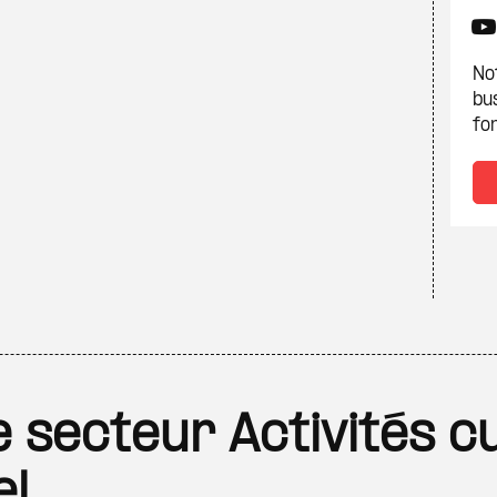
Not
bu
fon
le secteur Activités cu
el