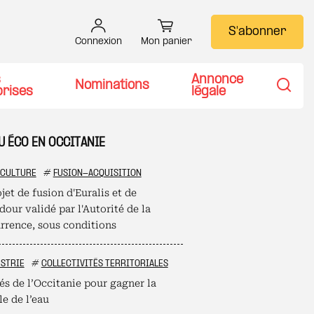
S'abonner
Connexion
Mon panier
s
Annonce
Nominations
prises
légale
Recher
U ÉCO EN OCCITANIE
ICULTURE
#
FUSION-ACQUISITION
jet de fusion d'Euralis et de
our validé par l'Autorité de la
rrence, sous conditions
STRIE
#
COLLECTIVITÉS TERRITORIALES
és de l’Occitanie pour gagner la
le de l’eau