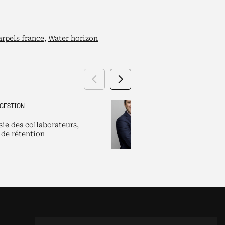
arpels france
,
Water horizon
Précédent
Suivant
GESTION
GRAND ES
sie des collaborateurs,
Labels et plate
 de rétention
pour dirigeants