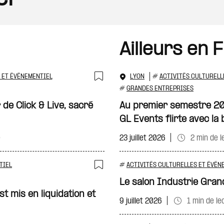
Ailleurs en 
 ET ÉVÉNEMENTIEL
LYON
#
ACTIVITÉS CULTURELL
Ajouter à ma sélecti
#
GRANDES ENTREPRISES
 de Click & Live, sacré
Au premier semestre 202
GL Events flirte avec la 
e
23 juillet 2026
2 min de l
TIEL
#
ACTIVITÉS CULTURELLES ET ÉVÉN
Ajouter à ma sélecti
Le salon Industrie Gran
t mis en liquidation et
9 juillet 2026
1 min de le