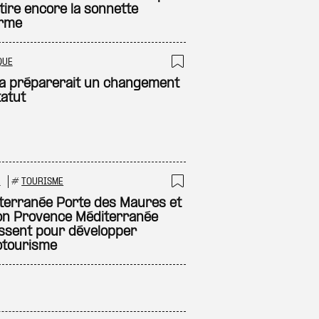
tire encore la sonnette
arme
QUE
 à ma sélection
Ajouter à ma sél
a préparerait un changement
tatut
R
#
TOURISME
 à ma sélection
Ajouter à ma sél
terranée Porte des Maures et
on Provence Méditerranée
issent pour développer
otourisme