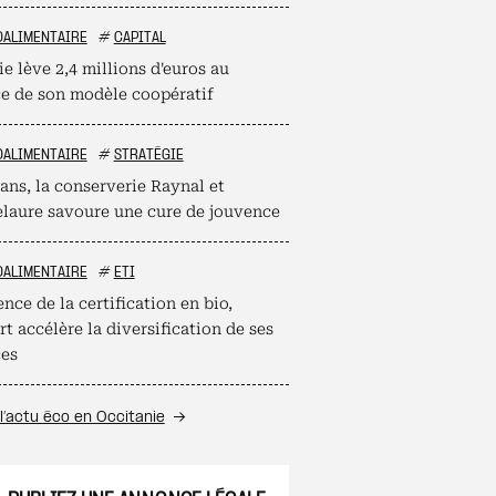
OALIMENTAIRE
#
CAPITAL
e lève 2,4 millions d'euros au
ce de son modèle coopératif
OALIMENTAIRE
#
STRATÉGIE
ans, la conserverie Raynal et
laure savoure une cure de jouvence
OALIMENTAIRE
#
ETI
nce de la certification en bio,
t accélère la diversification de ses
ces
l’actu éco en Occitanie