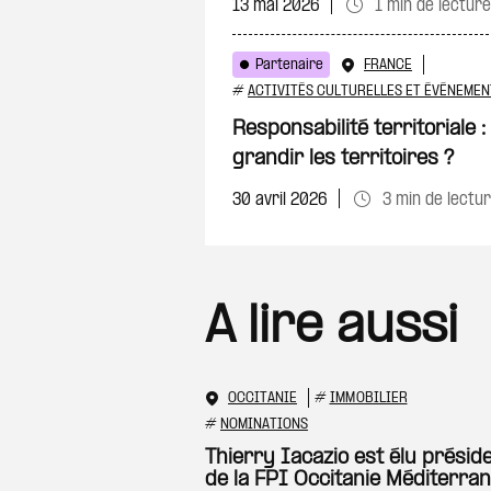
13 mai 2026
1 min de lecture
Partenaire
FRANCE
#
ACTIVITÉS CULTURELLES ET ÉVÉNEMEN
Responsabilité territoriale 
grandir les territoires ?
30 avril 2026
3 min de lectu
A lire aussi
OCCITANIE
#
IMMOBILIER
#
NOMINATIONS
Thierry Iacazio est élu présid
de la FPI Occitanie Méditerra