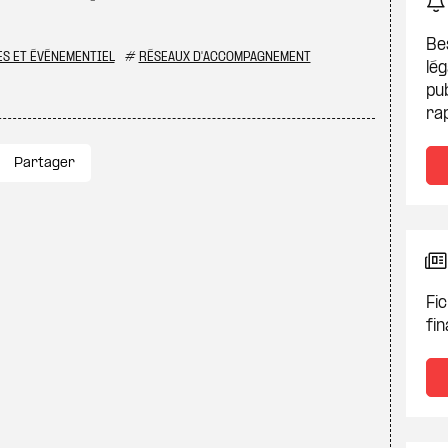
Be
ES ET ÉVÉNEMENTIEL
#
RÉSEAUX D'ACCOMPAGNEMENT
lég
pub
ra
Partager
Fic
fin