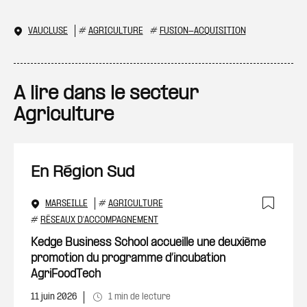
VAUCLUSE
#
AGRICULTURE
#
FUSION-ACQUISITION
A lire dans le secteur
Agriculture
En Région Sud
MARSEILLE
#
AGRICULTURE
Ajout
#
RÉSEAUX D'ACCOMPAGNEMENT
Kedge Business School accueille une deuxième
promotion du programme d’incubation
AgriFoodTech
11 juin 2026
1 min de lecture