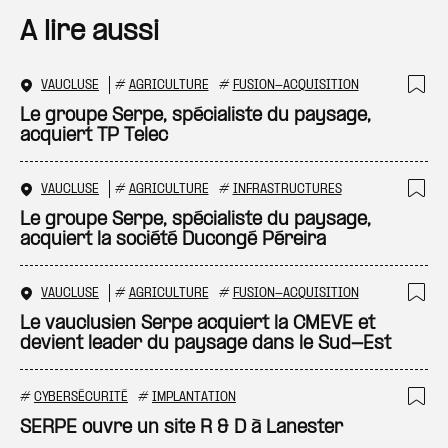
A lire aussi
VAUCLUSE
#
AGRICULTURE
#
FUSION-ACQUISITION
Ajo
Le groupe Serpe, spécialiste du paysage,
acquiert TP Telec
VAUCLUSE
#
AGRICULTURE
#
INFRASTRUCTURES
Ajo
Le groupe Serpe, spécialiste du paysage,
acquiert la société Ducongé Péreira
VAUCLUSE
#
AGRICULTURE
#
FUSION-ACQUISITION
Ajo
Le vauclusien Serpe acquiert la CMEVE et
devient leader du paysage dans le Sud-Est
#
CYBERSÉCURITÉ
#
IMPLANTATION
Ajo
SERPE ouvre un site R & D à Lanester