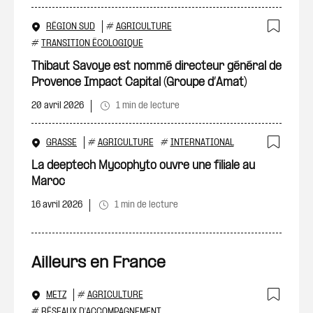
RÉGION SUD
#
AGRICULTURE
Ajout
#
TRANSITION ÉCOLOGIQUE
Thibaut Savoye est nommé directeur général de
Provence Impact Capital (Groupe d’Amat)
20 avril 2026
1 min de lecture
GRASSE
#
AGRICULTURE
#
INTERNATIONAL
Ajout
La deeptech Mycophyto ouvre une filiale au
Maroc
16 avril 2026
1 min de lecture
Ailleurs en France
METZ
#
AGRICULTURE
#
RÉSEAUX D'ACCOMPAGNEMENT