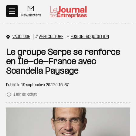
Aller au contenu principal
Newsletters
VAUCLUSE
#
AGRICULTURE
#
FUSION-ACQUISITION
Le groupe Serpe se renforce
en Île-de-France avec
Scandella Paysage
Publié le
19 septembre 2022 à 15h37
1 min de lecture