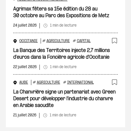
Ajout
Agrimax fêtera sa 15e édition du 28 au
30 octobre au Parc des Expositions de Metz
24 juillet 2026
1 min de lecture
OCCITANIE
#
AGRICULTURE
#
CAPITAL
Ajout
La Banque des Territoires injecte 2,7 millions
d’euros dans la Foncière agricole d’Occitanie
22 juillet 2026
1 min de lecture
AUBE
#
AGRICULTURE
#
INTERNATIONAL
Ajout
La Chanvrière signe un partenariat avec Green
Desert pour développer l’industrie du chanvre
en Arabie saoudite
21 juillet 2026
1 min de lecture