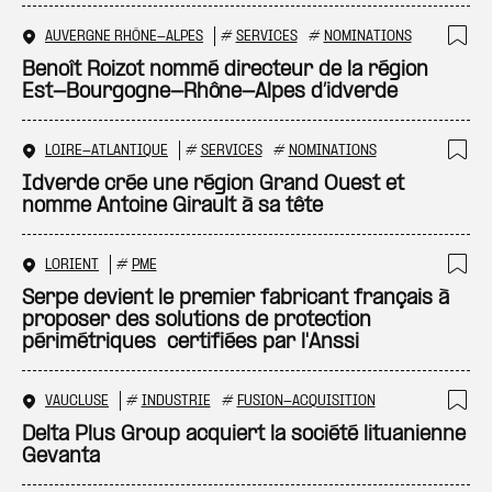
AUVERGNE RHÔNE-ALPES
#
SERVICES
#
NOMINATIONS
Ajo
Benoît Roizot nommé directeur de la région
Est-Bourgogne-Rhône-Alpes d’idverde
LOIRE-ATLANTIQUE
#
SERVICES
#
NOMINATIONS
Ajo
Idverde crée une région Grand Ouest et
nomme Antoine Girault à sa tête
LORIENT
#
PME
Ajo
Serpe devient le premier fabricant français à
proposer des solutions de protection
périmétriques certifiées par l'Anssi
VAUCLUSE
#
INDUSTRIE
#
FUSION-ACQUISITION
Ajo
Delta Plus Group acquiert la société lituanienne
Gevanta