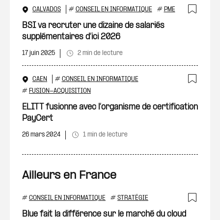
CALVADOS
#
CONSEIL EN INFORMATIQUE
#
PME
Ajout
BSI va recruter une dizaine de salariés
supplémentaires d’ici 2026
17 juin 2025
2 min de lecture
CAEN
#
CONSEIL EN INFORMATIQUE
Ajout
#
FUSION-ACQUISITION
ELITT fusionne avec l’organisme de certification
PayCert
26 mars 2024
1 min de lecture
Ailleurs en France
#
CONSEIL EN INFORMATIQUE
#
STRATÉGIE
Ajout
Blue fait la différence sur le marché du cloud