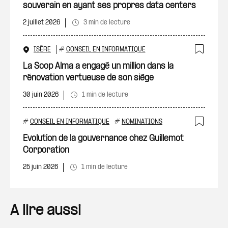
souverain en ayant ses propres data centers
2 juillet 2026
3 min de lecture
ISÈRE
#
CONSEIL EN INFORMATIQUE
Ajout
La Scop Alma a engagé un million dans la
rénovation vertueuse de son siège
30 juin 2026
1 min de lecture
#
CONSEIL EN INFORMATIQUE
#
NOMINATIONS
Ajout
Evolution de la gouvernance chez Guillemot
Corporation
25 juin 2026
1 min de lecture
A lire aussi