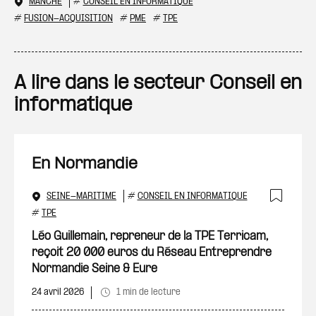
MANCHE
#
CONSEIL EN INFORMATIQUE
#
FUSION-ACQUISITION
#
PME
#
TPE
A lire dans le secteur Conseil en
informatique
En Normandie
SEINE-MARITIME
#
CONSEIL EN INFORMATIQUE
Ajout
#
TPE
Léo Guillemain, repreneur de la TPE Terricam,
reçoit 20 000 euros du Réseau Entreprendre
Normandie Seine & Eure
24 avril 2026
1 min de lecture