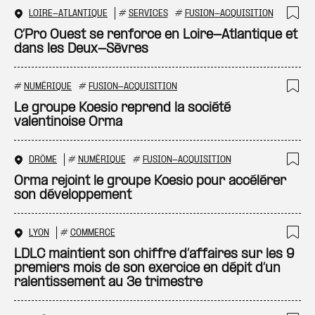
LOIRE-ATLANTIQUE
#
SERVICES
#
FUSION-ACQUISITION
Ajo
C’Pro Ouest se renforce en Loire-Atlantique et
dans les Deux-Sèvres
#
NUMÉRIQUE
#
FUSION-ACQUISITION
Ajo
Le groupe Koesio reprend la société
valentinoise Orma
DRÔME
#
NUMÉRIQUE
#
FUSION-ACQUISITION
Ajo
Orma rejoint le groupe Koesio pour accélérer
son développement
LYON
#
COMMERCE
Ajo
LDLC maintient son chiffre d’affaires sur les 9
premiers mois de son exercice en dépit d’un
ralentissement au 3e trimestre