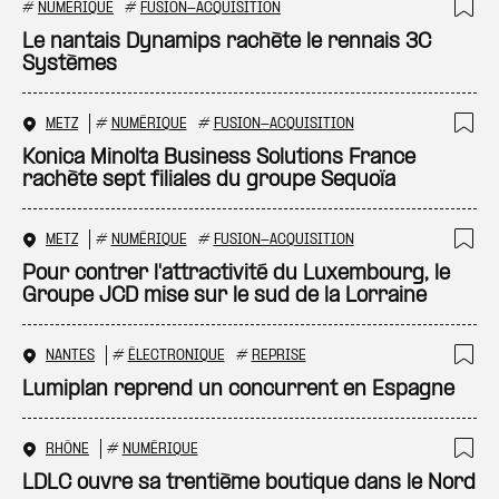
#
NUMÉRIQUE
#
FUSION-ACQUISITION
Ajo
Le nantais Dynamips rachète le rennais 3C
Systèmes
METZ
#
NUMÉRIQUE
#
FUSION-ACQUISITION
Ajo
Konica Minolta Business Solutions France
rachète sept filiales du groupe Sequoïa
METZ
#
NUMÉRIQUE
#
FUSION-ACQUISITION
Ajo
Pour contrer l'attractivité du Luxembourg, le
Groupe JCD mise sur le sud de la Lorraine
NANTES
#
ÉLECTRONIQUE
#
REPRISE
Ajo
Lumiplan reprend un concurrent en Espagne
RHÔNE
#
NUMÉRIQUE
Ajo
LDLC ouvre sa trentième boutique dans le Nord