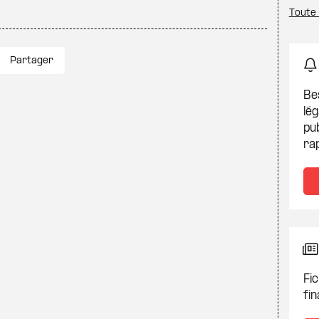
Toute 
Partager
Be
lég
pub
ra
Fic
fin