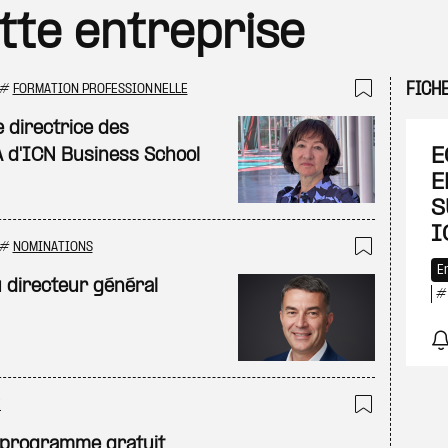
ette entreprise
FICH
#
FORMATION PROFESSIONNELLE
Ajouter
 directrice des
E
 d'ICN Business School
E
S
I
#
NOMINATIONS
Ajouter
E
u directeur général
E
Ajouter
 programme gratuit