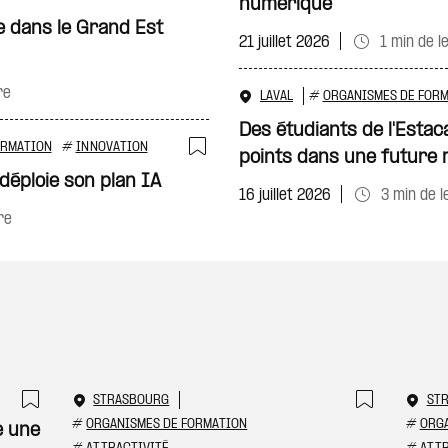
Ajouter à ma sélecti
numérique
e dans le Grand Est
21 juillet 2026
1 min de l
re
LAVAL
#
ORGANISMES DE FOR
Des étudiants de l'Esta
ORMATION
#
INNOVATION
points dans une future 
Ajouter à ma sélecti
déploie son plan IA
16 juillet 2026
3 min de l
re
STRASBOURG
ST
Ajouter à ma sélection
Ajouter
#
ORGANISMES DE FORMATION
#
ORGA
e une