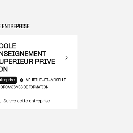
E ENTREPRISE
 à ma sélection
COLE
NSEIGNEMENT
UPERIEUR PRIVE
CN
 à ma sélection
ntreprise
MEURTHE-ET-MOSELLE
#
ORGANISMES DE FORMATION
Suivre cette entreprise
 à ma sélection