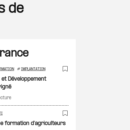
s de
France
RMATION
#
IMPLANTATION
on
Ajouter à ma sélec
 et Développement
vigné
ecture
TI
Ajouter à ma sélec
e formation d’agriculteurs