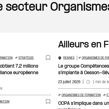
 le secteur Organisme
Ailleurs en 
ORMATION
#
STRATÉGIE
RENNES
#
ORGANISMES DE FO
Ajouter à ma sélecti
btient 7,2 millions
Le groupe Compétences
lliance européenne
s'implante à Cesson-Sé
23 juillet 2026
1 min de l
re
#
ORGANISMES DE FORMATION
#
E
MATION
CCPA s’implique dans un