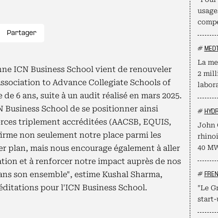
usage
compé
Partager
#
MED
La me
ne ICN Business School vient de renouveler
2 mill
ssociation to Advance Collegiate Schools of
labor
de 6 ans, suite à un audit réalisé en mars 2025.
N Business School de se positionner ainsi
#
HYD
rces triplement accréditées (AACSB, EQUIS,
John 
irme non seulement notre place parmi les
rhino
 plan, mais nous encourage également à aller
40 M
ation et à renforcer notre impact auprès de nos
ans son ensemble", estime Kushal Sharma,
#
FRE
réditations pour l'ICN Business School.
"Le Gr
start-