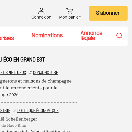
S'abonner
Connexion
Mon panier
s
Annonce
Nominations
prises
légale
Recher
U ÉCO EN GRAND EST
 ET SPIRITUEUX
#
CONJONCTURE
ignerons et maisons de champagne
ent leurs rendements pour la
nge 2026
STRIE
#
POLITIQUE ÉCONOMIQUE
ël Schellenberger
é du Haut-Rhin
un industriel, l’électrification des