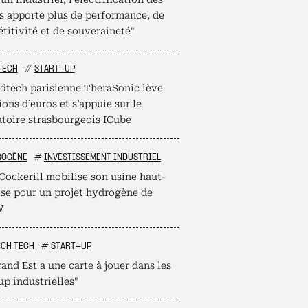
s apporte plus de performance, de
titivité et de souveraineté"
TECH
#
START-UP
dtech parisienne TheraSonic lève
ions d’euros et s’appuie sur le
atoire strasbourgeois ICube
ROGÈNE
#
INVESTISSEMENT INDUSTRIEL
Cockerill mobilise son usine haut-
ise pour un projet hydrogène de
W
NCH TECH
#
START-UP
and Est a une carte à jouer dans les
up industrielles"