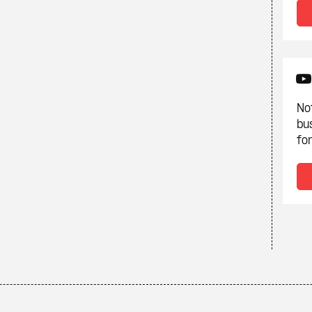
Not
bu
fon