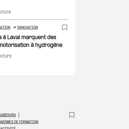
on
ecture
MATION
#
INNOVATION
Ajouter à ma sélec
ca à Laval marquent des
motorisation à hydrogène
on
ecture
RASBOURG
 à ma sélection
Ajouter à ma sél
NISMES DE FORMATION