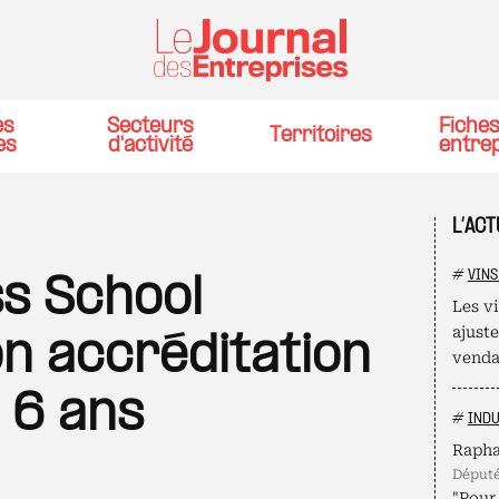
es
Secteurs
Fiche
Territoires
es
d'activité
entre
L’ACT
#
VINS
s School
Les v
ajust
n accréditation
venda
 6 ans
#
INDU
Rapha
déput
"Pour 