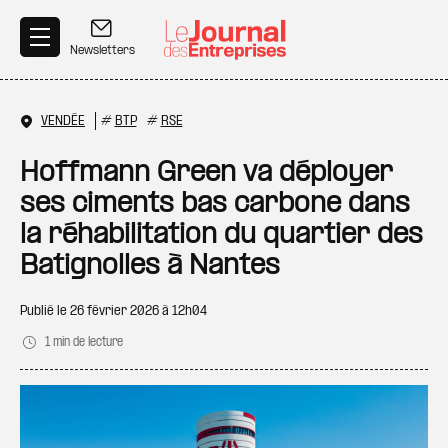
Aller au contenu principal
Newsletters
VENDÉE
#
BTP
#
RSE
Hoffmann Green va déployer
ses ciments bas carbone dans
la réhabilitation du quartier des
Batignolles à Nantes
Publié le
26 février 2026 à 12h04
1 min de lecture