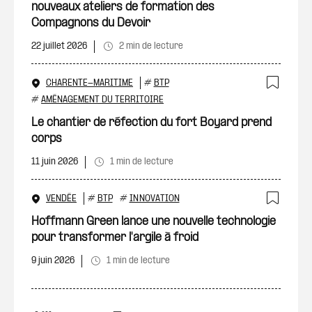
nouveaux ateliers de formation des
Compagnons du Devoir
22 juillet 2026
2 min de lecture
CHARENTE-MARITIME
#
BTP
Ajout
#
AMÉNAGEMENT DU TERRITOIRE
Le chantier de réfection du fort Boyard prend
corps
11 juin 2026
1 min de lecture
VENDÉE
#
BTP
#
INNOVATION
Ajout
Hoffmann Green lance une nouvelle technologie
pour transformer l'argile à froid
9 juin 2026
1 min de lecture