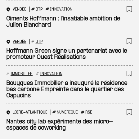
VENDÉE
#
BTP
#
INNOVATION
Ajo
Ciments Hoffmann : l'insatiable ambition de
Julien Blanchard
VENDÉE
#
BTP
Ajo
Hoffmann Green signe un partenariat avec le
promoteur Ouest Réalisations
#
IMMOBILIER
#
INNOVATION
Ajo
Bouygues Immobilier a inauguré la résidence
bas carbone Empreinte dans le quartier des
Capucins
LOIRE-ATLANTIQUE
#
NUMÉRIQUE
#
RSE
Ajo
Nantes city lab expérimente des micro-
espaces de coworking