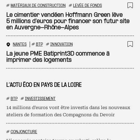
#
MATÉRIAUX DE CONSTRUCTION
#
LEVÉE DE FONDS
Ajo
Le cimentier vendéen Hoffmann Green lève
5 millions d’euros pour financer son futur site
en Auvergne-Rhône-Alpes
NANTES
#
BTP
#
INNOVATION
Ajo
La jeune PME Batiprint3D commence à
imprimer des logements
L’ACTU ÉCO EN PAYS DE LA LOIRE
#
BTP
#
INVESTISSEMENT
14 millions d’euros vont être investis dans les nouveaux
ateliers de formation des Compagnons du Devoir
#
CONJONCTURE