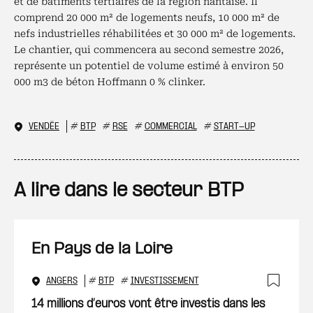
et de bâtiments tertiaires de la région nantaise. Il
comprend 20 000 m² de logements neufs, 10 000 m² de
nefs industrielles réhabilitées et 30 000 m² de logements.
Le chantier, qui commencera au second semestre 2026,
représente un potentiel de volume estimé à environ 50
000 m3 de béton Hoffmann 0 % clinker.
VENDÉE
#
BTP
#
RSE
#
COMMERCIAL
#
START-UP
A lire dans le secteur BTP
En Pays de la Loire
ANGERS
#
BTP
#
INVESTISSEMENT
Ajout
14 millions d’euros vont être investis dans les