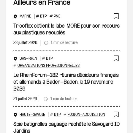
Ailleurs en France
MARNE
#
BTP
#
PME
Ajout
Tricoflex obtient le label MORE pour son recours
aux plastiques recyclés
23 juillet 2026
1 min de lecture
BAS-RHIN
#
BTP
Ajout
#
ORGANISATIONS PROFESSIONNELLES
Le RheinForum-182 réunira décideurs français
et allemands à Baden-Baden, le 19 novembre
2026
21 juillet 2026
1 min de lecture
HAUTE-SAVOIE
#
BTP
#
FUSION-ACQUISITION
Ajout
Spie batignolles paysage rachète le Savoyard ID
Jardins