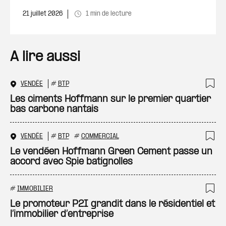
21 juillet 2026
1 min de lecture
A lire aussi
VENDÉE
#
BTP
Ajo
Les ciments Hoffmann sur le premier quartier
bas carbone nantais
VENDÉE
#
BTP
#
COMMERCIAL
Ajo
Le vendéen Hoffmann Green Cement passe un
accord avec Spie batignolles
#
IMMOBILIER
Ajo
Le promoteur P2I grandit dans le résidentiel et
l’immobilier d’entreprise