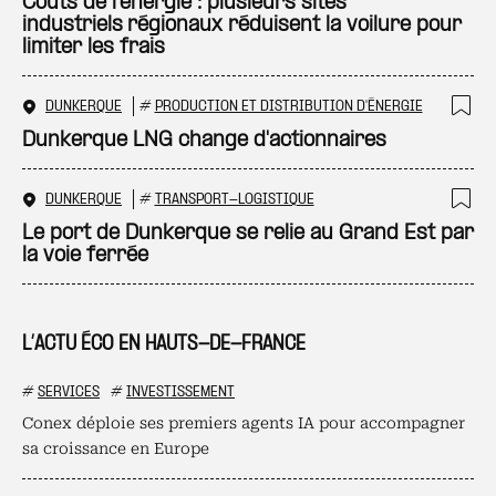
Ajo
Coûts de l’énergie : plusieurs sites
industriels régionaux réduisent la voilure pour
limiter les frais
DUNKERQUE
#
PRODUCTION ET DISTRIBUTION D'ÉNERGIE
Ajo
Dunkerque LNG change d'actionnaires
DUNKERQUE
#
TRANSPORT-LOGISTIQUE
Ajo
Le port de Dunkerque se relie au Grand Est par
la voie ferrée
L’ACTU ÉCO EN HAUTS-DE-FRANCE
#
SERVICES
#
INVESTISSEMENT
Conex déploie ses premiers agents IA pour accompagner
sa croissance en Europe