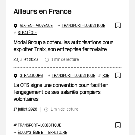
Ailleurs en France
AIX-EN-PROVENCE
#
TRANSPORT-LOGISTIQUE
Ajout
#
STRATÉGIE
Modal Group a obtenu les autorisations pour
exploiter Traix, son entreprise ferroviaire
23 juillet 2026
1 min de lecture
STRASBOURG
#
TRANSPORT-LOGISTIQUE
#
RSE
Ajout
La CTS signe une convention pour faciliter
l'engagement de ses salariés pompiers
volontaires
17 juillet 2026
1 min de lecture
#
TRANSPORT-LOGISTIQUE
Ajout
#
ÉCOSYSTÈME ET TERRITOIRE