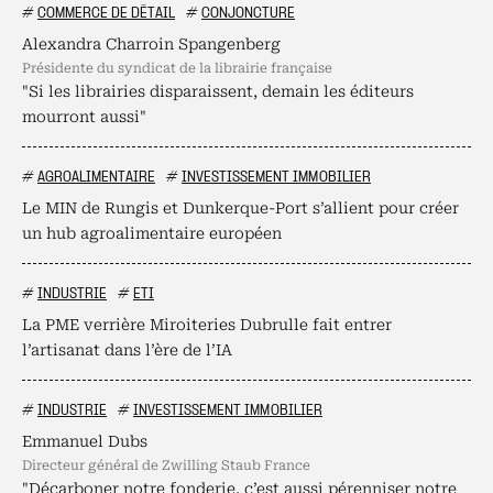
#
COMMERCE DE DÉTAIL
#
CONJONCTURE
Alexandra Charroin Spangenberg
présidente du syndicat de la librairie française
"Si les librairies disparaissent, demain les éditeurs
mourront aussi"
#
AGROALIMENTAIRE
#
INVESTISSEMENT IMMOBILIER
Le MIN de Rungis et Dunkerque-Port s’allient pour créer
un hub agroalimentaire européen
#
INDUSTRIE
#
ETI
La PME verrière Miroiteries Dubrulle fait entrer
l’artisanat dans l’ère de l’IA
#
INDUSTRIE
#
INVESTISSEMENT IMMOBILIER
Emmanuel Dubs
directeur général de Zwilling Staub France
"Décarboner notre fonderie, c’est aussi pérenniser notre