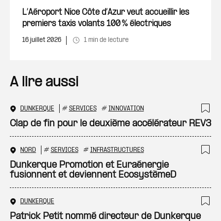
L’Aéroport Nice Côte d’Azur veut accueillir les
premiers taxis volants 100 % électriques
16 juillet 2026
1 min de lecture
A lire aussi
DUNKERQUE
#
SERVICES
#
INNOVATION
Ajo
Clap de fin pour le deuxième accélérateur REV3
NORD
#
SERVICES
#
INFRASTRUCTURES
Ajo
Dunkerque Promotion et Euraénergie
fusionnent et deviennent EcosystèmeD
DUNKERQUE
Ajo
Patrick Petit nommé directeur de Dunkerque