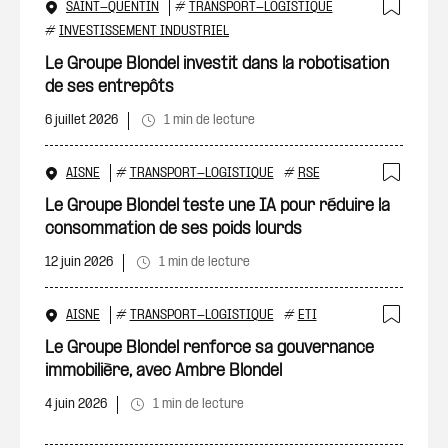
SAINT-QUENTIN
#
TRANSPORT-LOGISTIQUE
Ajout
#
INVESTISSEMENT INDUSTRIEL
Le Groupe Blondel investit dans la robotisation
de ses entrepôts
6 juillet 2026
1 min de lecture
AISNE
#
TRANSPORT-LOGISTIQUE
#
RSE
Ajout
Le Groupe Blondel teste une IA pour réduire la
consommation de ses poids lourds
12 juin 2026
1 min de lecture
AISNE
#
TRANSPORT-LOGISTIQUE
#
ETI
Ajout
Le Groupe Blondel renforce sa gouvernance
immobilière, avec Ambre Blondel
4 juin 2026
1 min de lecture