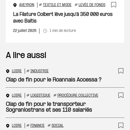
AVEYRON
#
TEXTILE ET MODE
#
LEVÉE DE FONDS
Ajout
La Filature Colbert lève jusqu'à 350 000 euros
avec Baltis
22 juillet 2026
1 min de lecture
A lire aussi
LOIRE
#
INDUSTRIE
Ajo
Clap de fin pour le Roannais Accessa ?
LOIRE
#
LOGISTIQUE
#
PROCÉDURE COLLECTIVE
Ajo
Clap de fin pour le transporteur
Sogranlostrans et ses 110 salariés
LOIRE
#
FINANCE
#
SOCIAL