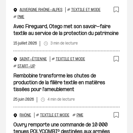
AUVERGNE RHÔNE-ALPES
#
TEXTILE ET MODE
Ajout
#
PME
Avec Fireguard, Otego met son savoir-faire
textile au service de la protection du patrimoine
15 juillet 2026
3 min de lecture
SAINT-ÉTIENNE
#
TEXTILE ET MODE
Ajout
#
START-UP
Rembobine transforme les chutes de
production de la filière textile en matières
tissées pour l'ameublement
25 juin 2026
4 min de lecture
RHÔNE
#
TEXTILE ET MODE
#
PME
Ajout
Ouvry remporte une commande de 10 000
tenues POLYCOMBI® destinées aux armées