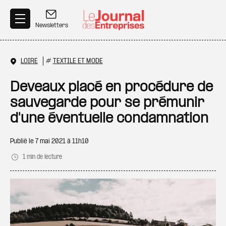
Aller au contenu principal
Newsletters
LOIRE
#
TEXTILE ET MODE
Deveaux placé en procédure de
sauvegarde pour se prémunir
d'une éventuelle condamnation
Publié le
7 mai 2021 à 11h10
1 min de lecture