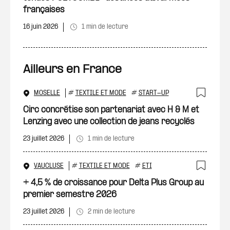
françaises
16 juin 2026
1 min de lecture
Ailleurs en France
MOSELLE
#
TEXTILE ET MODE
#
START-UP
Ajout
Circ concrétise son partenariat avec H & M et
Lenzing avec une collection de jeans recyclés
23 juillet 2026
1 min de lecture
VAUCLUSE
#
TEXTILE ET MODE
#
ETI
Ajout
+ 4,5 % de croissance pour Delta Plus Group au
premier semestre 2026
23 juillet 2026
2 min de lecture