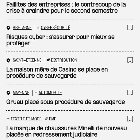
Ajo
Faillites des entreprises : le contrecoup de la
crise à craindre pour le second semestre
BRETAGNE
#
CYBERSÉCURITÉ
Ajo
Risques cyber : s’assurer pour mieux se
protéger
SAINT-ÉTIENNE
#
DISTRIBUTION
Ajo
La maison mère de Casino se place en
procédure de sauvegarde
MAYENNE
#
AUTOMOBILE
Ajo
Gruau placé sous procédure de sauvegarde
#
TEXTILE ET MODE
#
PME
Ajo
La marque de chaussures Minelli de nouveau
placée en redressement judiciaire