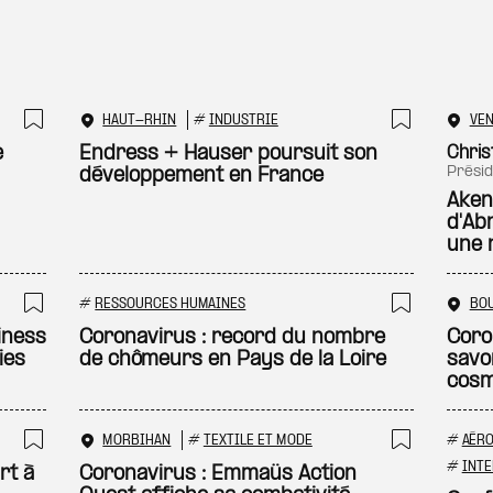
HAUT-RHIN
#
INDUSTRIE
VE
Ajouter à ma sélection
Ajouter
e
Endress + Hauser poursuit son
Chris
prési
développement en France
Akena
d'Ab
une 
#
RESSOURCES HUMAINES
BO
Ajouter à ma sélection
Ajouter
siness
Coronavirus : record du nombre
Coron
ies
de chômeurs en Pays de la Loire
savo
cosm
MORBIHAN
#
TEXTILE ET MODE
#
AÉRO
Ajouter à ma sélection
Ajouter
#
INTE
rt à
Coronavirus : Emmaüs Action