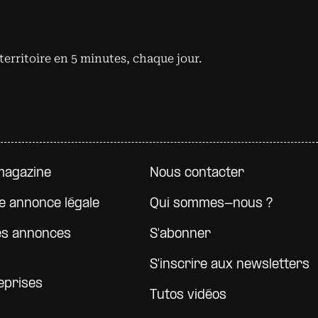
territoire en 5 minutes, chaque jour.
e page
magazine
Nous contacter
e annonce légale
Qui sommes-nous ?
es annonces
S'abonner
S'inscrire aux newsletters
eprises
Tutos vidéos