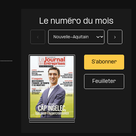
Le numéro du mois
Précédent
Suivant
S'abonner
Feuilleter