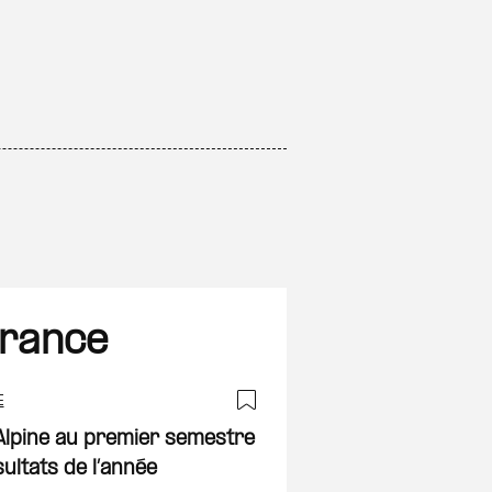
France
E
Ajouter à ma sélec
Alpine au premier semestre
ultats de l’année
on