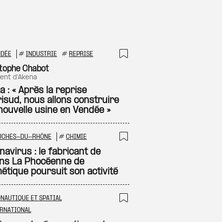
NDÉE
#
INDUSTRIE
#
REPRISE
 à ma sélection
Ajouter à ma sél
tophe Chabot
dent d'Akena
 : « Après la reprise
risud, nous allons construire
nouvelle usine en Vendée »
UCHES-DU-RHÔNE
#
CHIMIE
 à ma sélection
Ajouter à ma sél
avirus : le fabricant de
ns La Phocéenne de
étique poursuit son activité
NAUTIQUE ET SPATIAL
 à ma sélection
Ajouter à ma sél
RNATIONAL