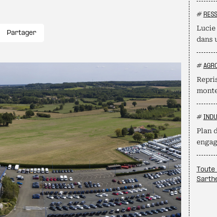
#
RES
Lucie
Partager
dans 
#
AGR
Repri
monte
#
INDU
Plan d
engag
Toute 
Sarth