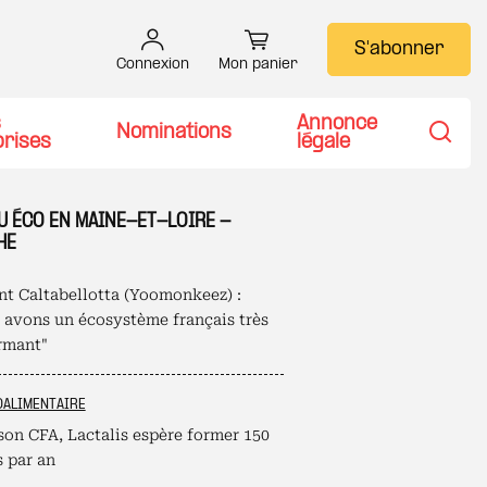
S'abonner
Connexion
Mon panier
s
Annonce
Nominations
prises
légale
Recher
U ÉCO EN MAINE-ET-LOIRE -
HE
nt Caltabellotta (Yoomonkeez) :
 avons un écosystème français très
rmant"
OALIMENTAIRE
son CFA, Lactalis espère former 150
s par an