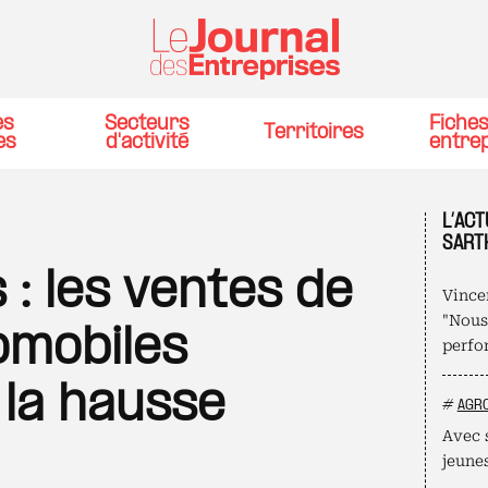
es
Secteurs
Fiche
Territoires
es
d'activité
entre
L’ACT
SART
: les ventes de
Vince
"Nous
omobiles
perfo
 la hausse
#
AGR
Avec 
jeune