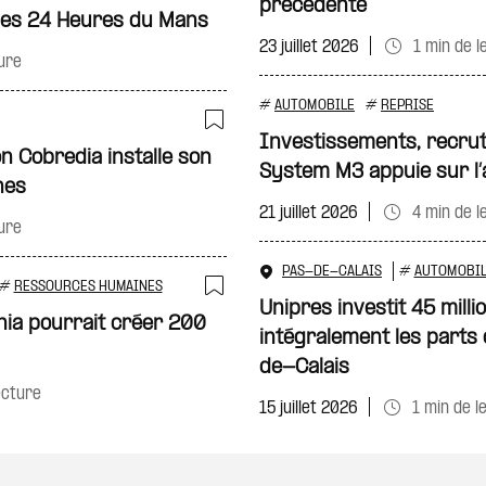
précédente
les 24 Heures du Mans
23 juillet 2026
1 min de l
ure
#
AUTOMOBILE
#
REPRISE
Investissements, recrut
Ajouter à ma sélecti
n Cobredia installe son
System M3 appuie sur l’
nes
21 juillet 2026
4 min de l
ure
PAS-DE-CALAIS
#
AUTOMOBI
#
RESSOURCES HUMAINES
Unipres investit 45 mill
Ajouter à ma sélecti
nia pourrait créer 200
intégralement les parts
de-Calais
ecture
15 juillet 2026
1 min de l