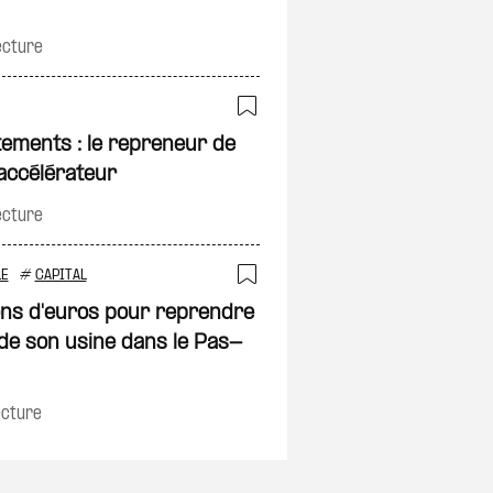
ecture
Ajouter à ma sélec
ements : le repreneur de
on
accélérateur
ecture
LE
#
CAPITAL
Ajouter à ma sélec
ions d'euros pour reprendre
on
 de son usine dans le Pas-
ecture