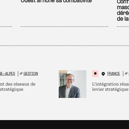
Ouest affiche sa combativité
Conf
masqu
déré
de l
NE-ALPES
#
GESTION
FRANCE
#
nt des réseaux de
L’intégration réus
 stratégique
levier stratégique