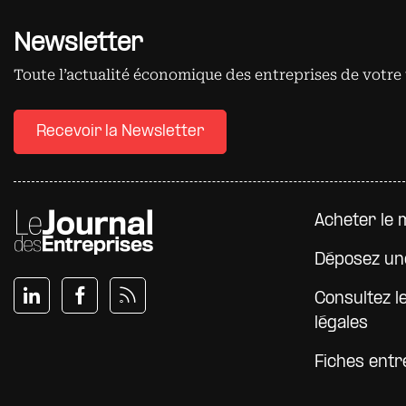
Newsletter
Toute l’actualité économique des entreprises de votre 
Recevoir la Newsletter
Pied d
Acheter le 
Déposez un
Consultez l
légales
Fiches entr