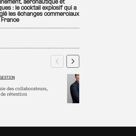
inement, aéronautique et
es : le cocktail explosif qui a
glé les échanges commerciaux
a France
Précédent
Suivant
GESTION
GRAND ES
sie des collaborateurs,
Labels et plate
 de rétention
pour dirigeants