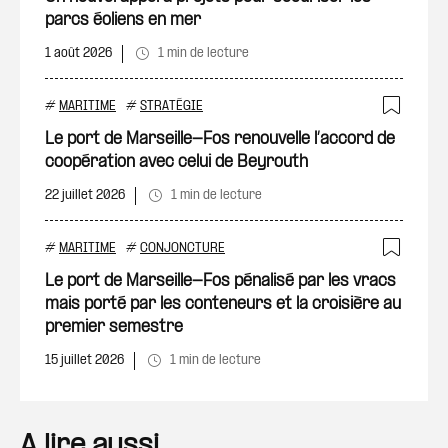
parcs éoliens en mer
1 août 2026
1 min de lecture
#
MARITIME
#
STRATÉGIE
Ajout
Le port de Marseille-Fos renouvelle l’accord de
coopération avec celui de Beyrouth
22 juillet 2026
1 min de lecture
#
MARITIME
#
CONJONCTURE
Ajout
Le port de Marseille-Fos pénalisé par les vracs
mais porté par les conteneurs et la croisière au
premier semestre
15 juillet 2026
1 min de lecture
A lire aussi