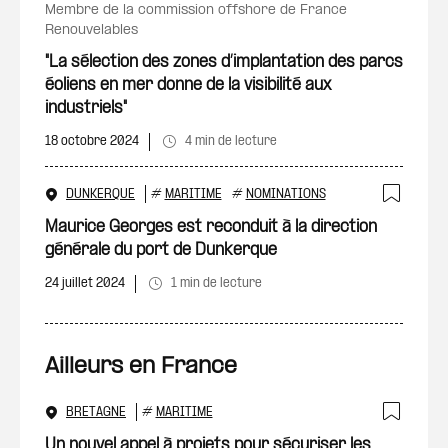
membre de la commission offshore de France
Renouvelables
"La sélection des zones d’implantation des parcs
éoliens en mer donne de la visibilité aux
industriels"
18 octobre 2024
4 min de lecture
DUNKERQUE
#
MARITIME
#
NOMINATIONS
Ajout
Maurice Georges est reconduit à la direction
générale du port de Dunkerque
24 juillet 2024
1 min de lecture
Ailleurs en France
BRETAGNE
#
MARITIME
Ajout
Un nouvel appel à projets pour sécuriser les