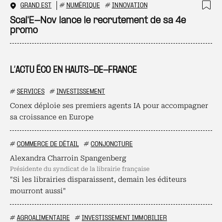
GRAND EST
#
NUMÉRIQUE
#
INNOVATION
Ajo
Scal'E-Nov lance le recrutement de sa 4e
promo
L’ACTU ÉCO EN HAUTS-DE-FRANCE
#
SERVICES
#
INVESTISSEMENT
Conex déploie ses premiers agents IA pour accompagner
sa croissance en Europe
#
COMMERCE DE DÉTAIL
#
CONJONCTURE
Alexandra Charroin Spangenberg
présidente du syndicat de la librairie française
"Si les librairies disparaissent, demain les éditeurs
mourront aussi"
#
AGROALIMENTAIRE
#
INVESTISSEMENT IMMOBILIER