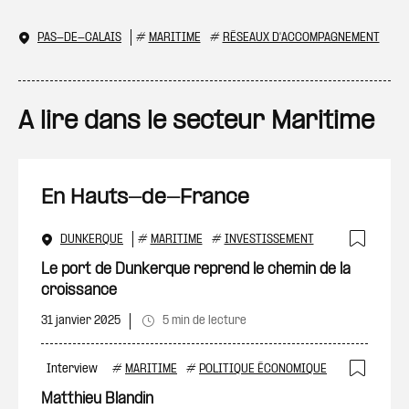
PAS-DE-CALAIS
#
MARITIME
#
RÉSEAUX D'ACCOMPAGNEMENT
A lire dans le secteur Maritime
En Hauts-de-France
DUNKERQUE
#
MARITIME
#
INVESTISSEMENT
Ajout
Le port de Dunkerque reprend le chemin de la
croissance
31 janvier 2025
5 min de lecture
Interview
#
MARITIME
#
POLITIQUE ÉCONOMIQUE
Ajout
Matthieu Blandin