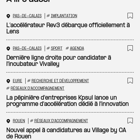
PAS-DE-CALAIS
#
IMPLANTATION
Ajo
L’accélérateur Rev3 débarque officiellement à
Lens
PAS-DE-CALAIS
#
SPORT
#
AGENDA
Ajo
Dernière ligne droite pour candidater à
l'incubateur Vivalley
EURE
#
RECHERCHE ET DÉVELOPPEMENT
Ajo
#
RÉSEAUX D'ACCOMPAGNEMENT
La pépinière d'entreprises Kpsul lance un
programme d'accélération dédié à l'innovation
ROUEN
#
RÉSEAUX D'ACCOMPAGNEMENT
Ajo
Nouvel appel à candidatures au Village by CA
de Rouen