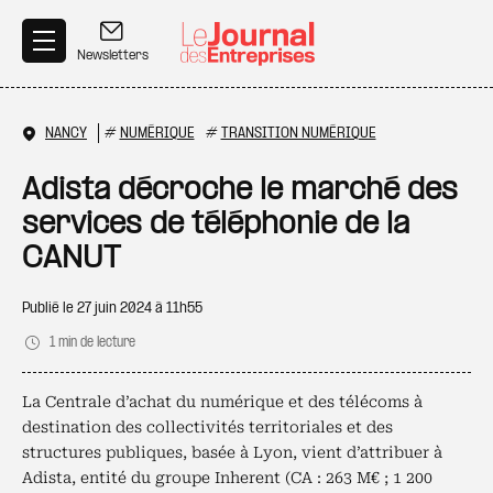
Aller au contenu principal
Newsletters
NANCY
#
NUMÉRIQUE
#
TRANSITION NUMÉRIQUE
Adista décroche le marché des
services de téléphonie de la
CANUT
Publié le
27 juin 2024 à 11h55
1 min de lecture
La Centrale d’achat du numérique et des télécoms à
destination des collectivités territoriales et des
structures publiques, basée à Lyon, vient d’attribuer à
Adista, entité du groupe Inherent (CA : 263 M€ ; 1 200