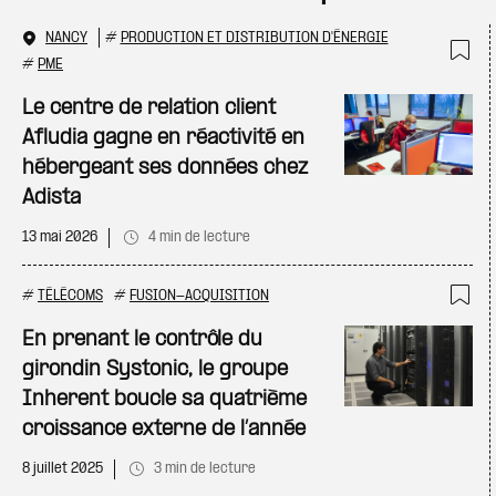
NANCY
#
PRODUCTION ET DISTRIBUTION D'ÉNERGIE
#
PME
Ajo
Le centre de relation client
Afludia gagne en réactivité en
hébergeant ses données chez
Adista
13 mai 2026
4 min de lecture
#
TÉLÉCOMS
#
FUSION-ACQUISITION
Ajo
En prenant le contrôle du
girondin Systonic, le groupe
Inherent boucle sa quatrième
croissance externe de l’année
8 juillet 2025
3 min de lecture