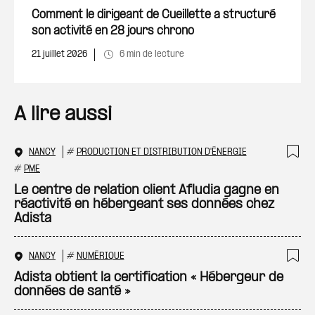
Ajout
Comment le dirigeant de Cueillette a structuré
son activité en 28 jours chrono
21 juillet 2026
6 min de lecture
A lire aussi
NANCY
#
PRODUCTION ET DISTRIBUTION D'ÉNERGIE
Ajo
#
PME
Le centre de relation client Afludia gagne en
réactivité en hébergeant ses données chez
Adista
NANCY
#
NUMÉRIQUE
Ajo
Adista obtient la certification « Hébergeur de
données de santé »