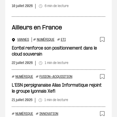
10 juillet 2026
6 min de lecture
Ailleurs en France
VANNES
#
NUMÉRIQUE
#
ETI
Ajout
Ecritel renforce son positionnement dans le
cloud souverain
22 juillet 2026
1 min de lecture
#
NUMÉRIQUE
#
FUSION-ACQUISITION
Ajout
L’ESN perpignanaise Alias Informatique rejoint
le groupe lyonnais Xefi
21 juillet 2026
1 min de lecture
#
NUMÉRIQUE
#
INNOVATION