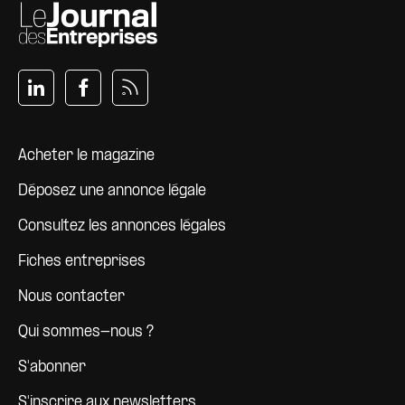
Pied de page
Acheter le magazine
Déposez une annonce légale
Consultez les annonces légales
Fiches entreprises
Nous contacter
Qui sommes-nous ?
S'abonner
S'inscrire aux newsletters