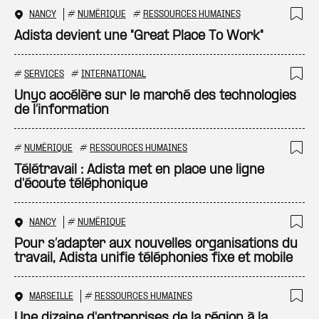
NANCY
#
NUMÉRIQUE
#
RESSOURCES HUMAINES
Ajo
Adista devient une "Great Place To Work"
#
SERVICES
#
INTERNATIONAL
Ajo
Unyc accélère sur le marché des technologies
de l’information
#
NUMÉRIQUE
#
RESSOURCES HUMAINES
Ajo
Télétravail : Adista met en place une ligne
d'écoute téléphonique
NANCY
#
NUMÉRIQUE
Ajo
Pour s’adapter aux nouvelles organisations du
travail, Adista unifie téléphonies fixe et mobile
MARSEILLE
#
RESSOURCES HUMAINES
Ajo
Une dizaine d'entreprises de la région à la