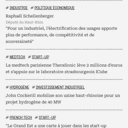
#
INDUSTRIE
#
POLITIQUE ÉCONOMIQUE
Raphaël Schellenberger
député du Haut-Rhin
"Pour un industriel, l’électrification des usages apporte
plus de performance, de compétitivité et de
souveraineté"
#
MEDTECH
#
START-UP
La medtech parisienne TheraSonic lève 2 millions d’euros
et s’appuie sur le laboratoire strasbourgeois ICube
#
HYDROGÈNE
#
INVESTISSEMENT INDUSTRIEL
John Cockerill mobilise son usine haut-rhinoise pour un
projet hydrogène de 40 MW
#
FRENCH TECH
#
START-UP
"Le Grand Est a une carte à jouer dans les start-up