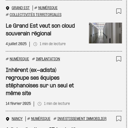
GRAND EST
#
NUMÉRIQUE
#
COLLECTIVITÉS TERRITORIALES
Ajo
Le Grand Est veut son cloud
souverain régional
4 juillet 2025
1 min de lecture
#
NUMÉRIQUE
#
IMPLANTATION
Ajo
Inhérent (ex-adista)
regroupe ses équipes
stéphanoises sur un seul et
même site
14 février 2025
1 min de lecture
NANCY
#
NUMÉRIQUE
#
INVESTISSEMENT IMMOBILIER
Ajo