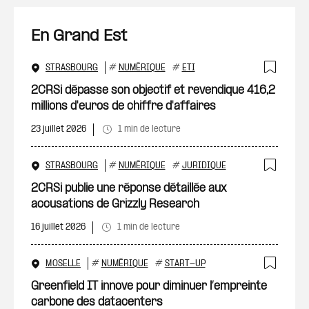
En Grand Est
STRASBOURG
#
NUMÉRIQUE
#
ETI
Ajout
2CRSi dépasse son objectif et revendique 416,2
millions d'euros de chiffre d'affaires
23 juillet 2026
1 min de lecture
STRASBOURG
#
NUMÉRIQUE
#
JURIDIQUE
Ajout
2CRSi publie une réponse détaillée aux
accusations de Grizzly Research
16 juillet 2026
1 min de lecture
MOSELLE
#
NUMÉRIQUE
#
START-UP
Ajout
Greenfield IT innove pour diminuer l’empreinte
carbone des datacenters