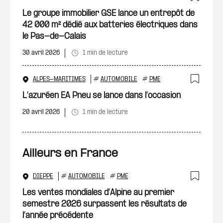
Ajout
Le groupe immobilier GSE lance un entrepôt de
42 000 m² dédié aux batteries électriques dans
le Pas-de-Calais
30 avril 2026
1 min de lecture
ALPES-MARITIMES
#
AUTOMOBILE
#
PME
Ajout
L’azuréen EA Pneu se lance dans l’occasion
20 avril 2026
1 min de lecture
Ailleurs en France
DIEPPE
#
AUTOMOBILE
#
PME
Ajout
Les ventes mondiales d’Alpine au premier
semestre 2026 surpassent les résultats de
l’année précédente