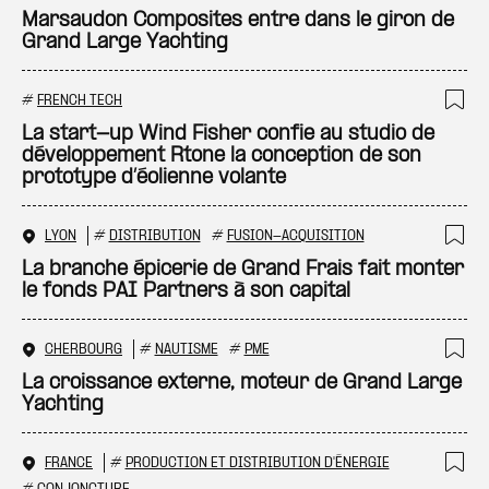
Ajo
Marsaudon Composites entre dans le giron de
Grand Large Yachting
#
FRENCH TECH
Ajo
La start-up Wind Fisher confie au studio de
développement Rtone la conception de son
prototype d’éolienne volante
LYON
#
DISTRIBUTION
#
FUSION-ACQUISITION
Ajo
La branche épicerie de Grand Frais fait monter
le fonds PAI Partners à son capital
CHERBOURG
#
NAUTISME
#
PME
Ajo
La croissance externe, moteur de Grand Large
Yachting
FRANCE
#
PRODUCTION ET DISTRIBUTION D'ÉNERGIE