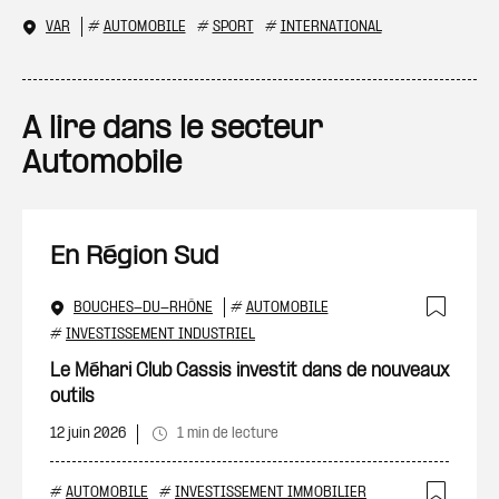
VAR
#
AUTOMOBILE
#
SPORT
#
INTERNATIONAL
A lire dans le secteur
Automobile
En Région Sud
BOUCHES-DU-RHÔNE
#
AUTOMOBILE
Ajout
#
INVESTISSEMENT INDUSTRIEL
Le Méhari Club Cassis investit dans de nouveaux
outils
12 juin 2026
1 min de lecture
#
AUTOMOBILE
#
INVESTISSEMENT IMMOBILIER