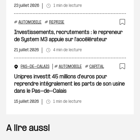
23 juillet 2026
1 min de lecture
#
AUTOMOBILE
#
REPRISE
Ajout
Investissements, recrutements : le repreneur
de System M3 appuie sur l’accélérateur
21 juillet 2026
4 min de lecture
PAS-DE-CALAIS
#
AUTOMOBILE
#
CAPITAL
Ajout
Unipres investit 45 millions d'euros pour
reprendre intégralement les parts de son usine
dans le Pas-de-Calais
15 juillet 2026
1 min de lecture
A lire aussi