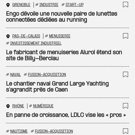
GRENOBLE
#
INDUSTRIE
#
START-UP
Ajo
Engo dévoile une nouvelle paire de lunettes
connectées dédiées au running
PAS-DE-CALAIS
#
MENUISERIE
Ajo
#
INVESTISSEMENT INDUSTRIEL
Le fabricant de menuiseries Alurol étend son
site de Billy-Berclau
#
NAVAL
#
FUSION-ACQUISITION
Ajo
Le chantier naval Grand Large Yachting
s’agrandit près de Caen
RHÔNE
#
NUMÉRIQUE
Ajo
En panne de croissance, LDLC vise les « pros »
#
NAUTISME
#
FUSION-ACQUISITION