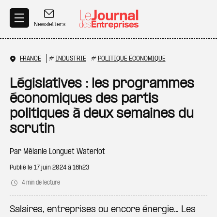
Aller au contenu principal
Newsletters
FRANCE
#
INDUSTRIE
#
POLITIQUE ÉCONOMIQUE
Législatives : les programmes
économiques des partis
politiques à deux semaines du
scrutin
Par
Mélanie Longuet Waterlot
Publié le
17 juin 2024 à 16h23
4 min de lecture
Salaires, entreprises ou encore énergie… Les