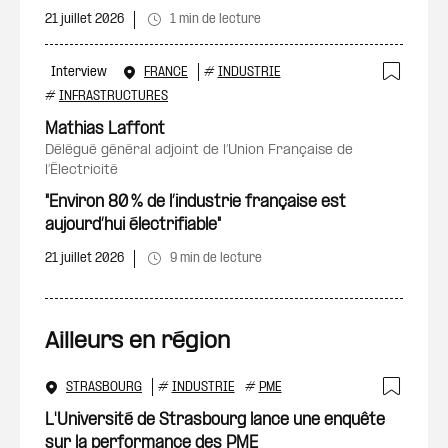
21 juillet 2026
1 min de lecture
Interview
FRANCE
#
INDUSTRIE
Ajout
#
INFRASTRUCTURES
Mathias Laffont
délégué général adjoint de l’Union Française de
l’Électricité
"Environ 80 % de l’industrie française est
aujourd’hui électrifiable"
21 juillet 2026
9 min de lecture
Ailleurs en région
STRASBOURG
#
INDUSTRIE
#
PME
Ajout
L'Université de Strasbourg lance une enquête
sur la performance des PME