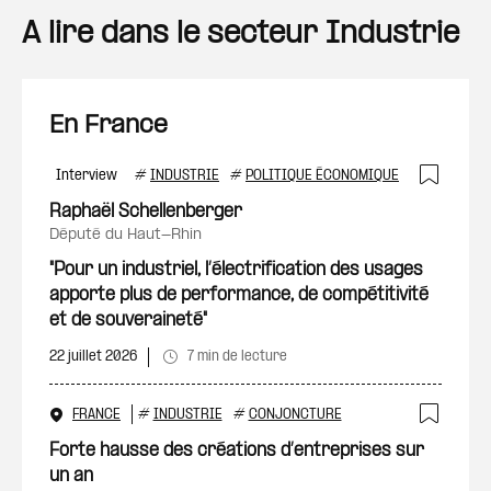
A lire dans le secteur Industrie
En France
Interview
#
INDUSTRIE
#
POLITIQUE ÉCONOMIQUE
Ajout
Raphaël Schellenberger
député du Haut-Rhin
"Pour un industriel, l’électrification des usages
apporte plus de performance, de compétitivité
et de souveraineté"
22 juillet 2026
7 min de lecture
FRANCE
#
INDUSTRIE
#
CONJONCTURE
Ajout
Forte hausse des créations d’entreprises sur
un an