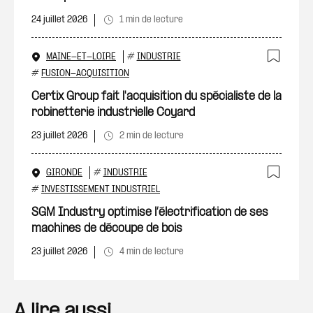
24 juillet 2026
1 min de lecture
MAINE-ET-LOIRE
#
INDUSTRIE
Ajout
#
FUSION-ACQUISITION
Certix Group fait l'acquisition du spécialiste de la
robinetterie industrielle Coyard
23 juillet 2026
2 min de lecture
GIRONDE
#
INDUSTRIE
Ajout
#
INVESTISSEMENT INDUSTRIEL
SGM Industry optimise l’électrification de ses
machines de découpe de bois
23 juillet 2026
4 min de lecture
A lire aussi