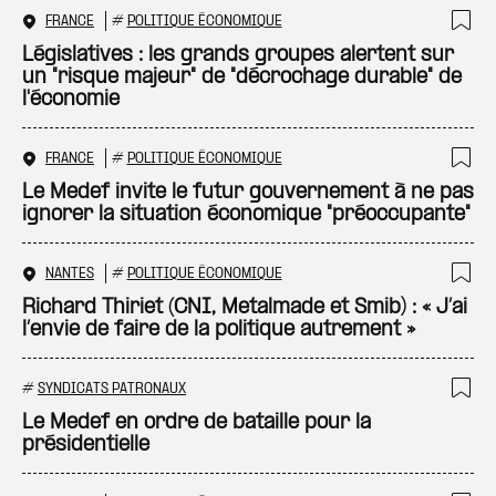
FRANCE
#
POLITIQUE ÉCONOMIQUE
Ajo
Législatives : les grands groupes alertent sur
un "risque majeur" de "décrochage durable" de
l'économie
FRANCE
#
POLITIQUE ÉCONOMIQUE
Ajo
Le Medef invite le futur gouvernement à ne pas
ignorer la situation économique "préoccupante"
NANTES
#
POLITIQUE ÉCONOMIQUE
Ajo
Richard Thiriet (CNI, Metalmade et Smib) : « J’ai
l’envie de faire de la politique autrement »
#
SYNDICATS PATRONAUX
Ajo
Le Medef en ordre de bataille pour la
présidentielle