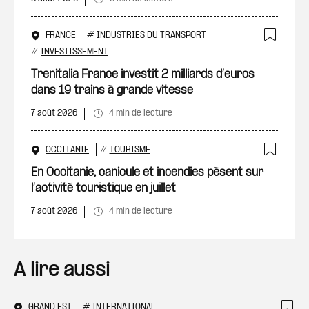
FRANCE
#
INDUSTRIES DU TRANSPORT
Ajout
#
INVESTISSEMENT
Trenitalia France investit 2 milliards d’euros
dans 19 trains à grande vitesse
7 août 2026
4 min de lecture
OCCITANIE
#
TOURISME
Ajout
En Occitanie, canicule et incendies pèsent sur
l’activité touristique en juillet
7 août 2026
4 min de lecture
A lire aussi
GRAND EST
#
INTERNATIONAL