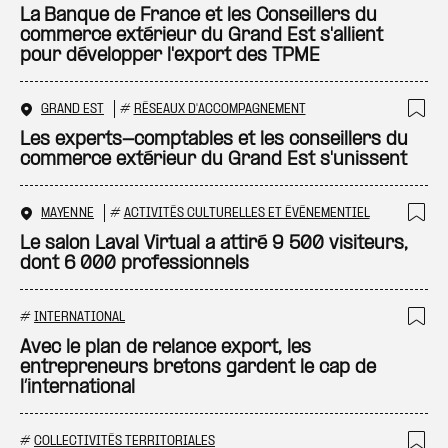
Ajo
La Banque de France et les Conseillers du
commerce extérieur du Grand Est s'allient
pour développer l'export des TPME
GRAND EST
#
RÉSEAUX D'ACCOMPAGNEMENT
Ajo
Les experts-comptables et les conseillers du
commerce extérieur du Grand Est s'unissent
MAYENNE
#
ACTIVITÉS CULTURELLES ET ÉVÉNEMENTIEL
Ajo
Le salon Laval Virtual a attiré 9 500 visiteurs,
dont 6 000 professionnels
#
INTERNATIONAL
Ajo
Avec le plan de relance export, les
entrepreneurs bretons gardent le cap de
l’international
#
COLLECTIVITÉS TERRITORIALES