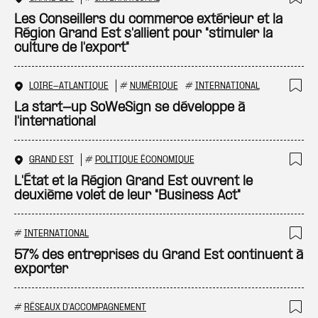
Ajo
Les Conseillers du commerce extérieur et la
Région Grand Est s'allient pour "stimuler la
culture de l'export"
LOIRE-ATLANTIQUE
#
NUMÉRIQUE
#
INTERNATIONAL
Ajo
La start-up SoWeSign se développe à
l'international
GRAND EST
#
POLITIQUE ÉCONOMIQUE
Ajo
L'État et la Région Grand Est ouvrent le
deuxième volet de leur "Business Act"
#
INTERNATIONAL
Ajo
57% des entreprises du Grand Est continuent à
exporter
#
RÉSEAUX D'ACCOMPAGNEMENT