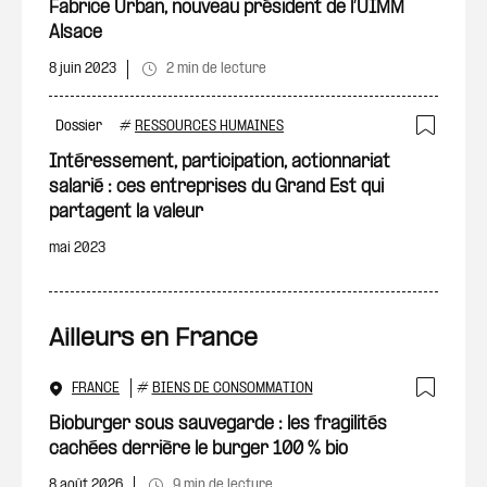
Ajout
Fabrice Urban, nouveau président de l’UIMM
Alsace
8 juin 2023
2 min de lecture
Dossier
#
RESSOURCES HUMAINES
Ajout
Intéressement, participation, actionnariat
salarié : ces entreprises du Grand Est qui
partagent la valeur
mai 2023
Ailleurs en France
FRANCE
#
BIENS DE CONSOMMATION
Ajout
Bioburger sous sauvegarde : les fragilités
cachées derrière le burger 100 % bio
8 août 2026
9 min de lecture