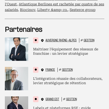
l'Ouest
,
Atlantique Berlines est rachetée par quatre de ses
salariés
,
Biocinov
,
Liberty &amp; co.
,
Sesterce group
Partenaires
AUVERGNE RHÔNE-ALPES
#
GESTION
Maitriser l’équipement des réseaux de
franchise : un levier stratégique
FRANCE
#
GESTION
L’intégration réussie des collaborateurs,
levier stratégique de rétention
GRAND EST
#
GESTION
Labels et plateformes RSE : guide