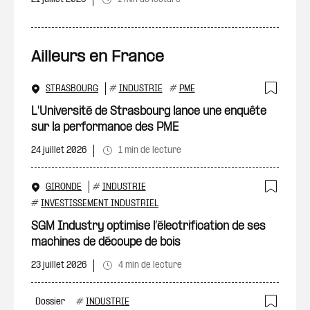
Ailleurs en France
STRASBOURG
#
INDUSTRIE
#
PME
Ajout
L'Université de Strasbourg lance une enquête
sur la performance des PME
24 juillet 2026
1 min de lecture
GIRONDE
#
INDUSTRIE
Ajout
#
INVESTISSEMENT INDUSTRIEL
SGM Industry optimise l’électrification de ses
machines de découpe de bois
23 juillet 2026
4 min de lecture
Dossier
#
INDUSTRIE