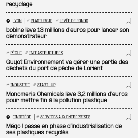
recyclage
LYON
#
PLASTURGIE
#
LEVÉE DE FONDS
Ajo
bobine lève 13 millions d'euros pour lancer son
démonstrateur
#
PÊCHE
#
INFRASTRUCTURES
Ajo
Guyot Environnement va gérer une partie des
déchets du port de pêche de Lorient
#
INDUSTRIE
#
START-UP
Ajo
Monomeris Chemicals lève 3,2 millions d'euros
pour mettre fin à la pollution plastique
FINISTÈRE
#
SERVICES AUX ENTREPRISES
Ajo
Mégo ! passe en phase d’industrialisation de
ses plastiques recyclés