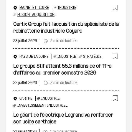
MAINE-ET-LOIRE
#
INDUSTRIE
Ajout
#
FUSION-ACQUISITION
Certix Group fait l'acquisition du spécialiste de la
robinetterie industrielle Coyard
23 juillet 2026
2 min de lecture
PAYS DE LA LOIRE
#
INDUSTRIE
#
STRATÉGIE
Ajout
Le groupe Stif atteint 55,3 millions de chiffre
d'affaires au premier semestre 2026
23 juillet 2026
2 min de lecture
SARTHE
#
INDUSTRIE
Ajout
#
INVESTISSEMENT INDUSTRIEL
Le géant de l'électrique Legrand va renforcer
son usine sarthoise
21 juillet 2026
1 min de lecture