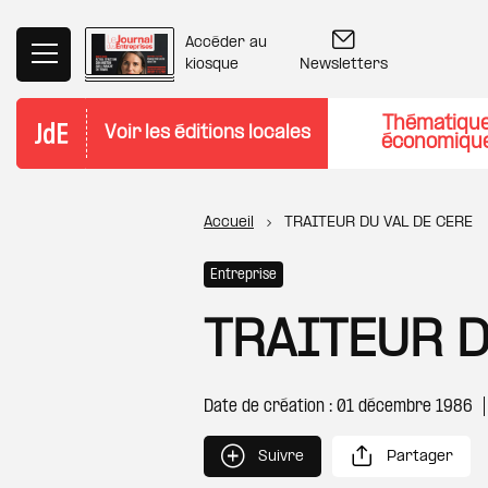
Aller au contenu principal
Accéder au
Newsletters
kiosque
Thématiqu
Voir les éditions locales
économiqu
Fil d'Ariane
Accueil
TRAITEUR DU VAL DE CERE
Entreprise
TRAITEUR D
Date de création : 01 décembre 1986
Suivre
Partager