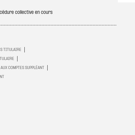
édure collective en cours
S TITULAIRE
ITULAIRE
E AUX COMPTES SUPPLÉANT
ENT