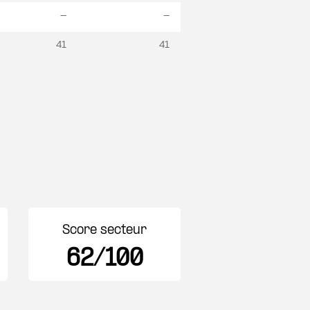
-
-
41
41
Score secteur
62/100