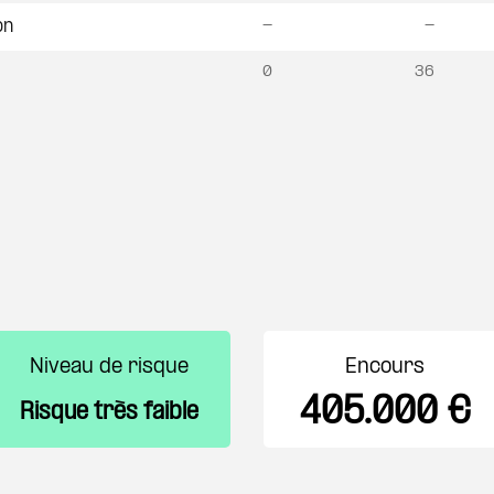
-
-
on
0
36
Niveau de risque
Encours
405.000 €
Risque très faible