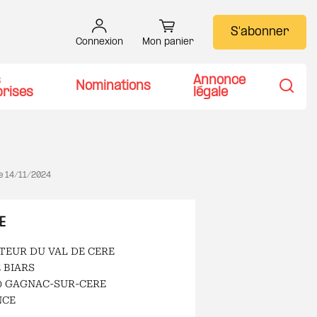
S'abonner
Connexion
Mon panier
s
Annonce
Nominations
prises
légale
Recher
le
14/11/2024
E
TEUR DU VAL DE CERE
E BIARS
0 GAGNAC-SUR-CERE
NCE