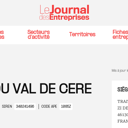
es
Secteurs
Fiche
Territoires
es
d'activité
entre
Mis à jour 
U VAL DE CERE
SIÈG
TRAI
SIREN
340241496
CODE APE
1085Z
ZI D
4613
FRA