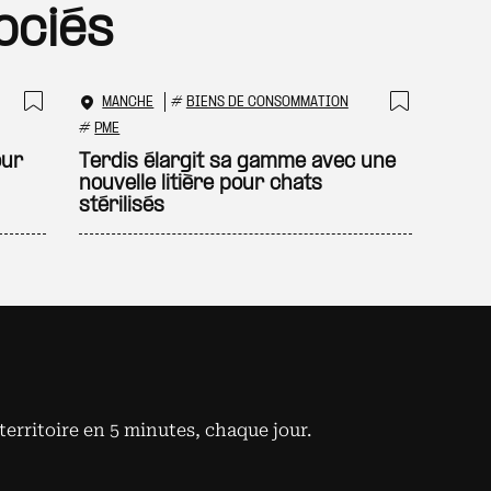
ociés
MANCHE
#
BIENS DE CONSOMMATION
Ajouter à ma sélection
Ajouter
#
PME
our
Terdis élargit sa gamme avec une
nouvelle litière pour chats
stérilisés
territoire en 5 minutes, chaque jour.