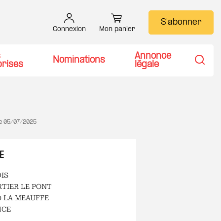
S'abonner
Connexion
Mon panier
s
Annonce
Nominations
prises
légale
Recher
le
05/07/2025
E
IS
TIER LE PONT
0 LA MEAUFFE
NCE