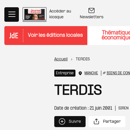
Aller au contenu principal
Accéder au
Newsletters
kiosque
Thématiqu
Voir les éditions locales
économiqu
Fil d'Ariane
Accueil
TERDIS
Entreprise
MANCHE
#
BIENS DE CO
TERDIS
Date de création : 21 juin 2001
SIREN
Suivre
Partager