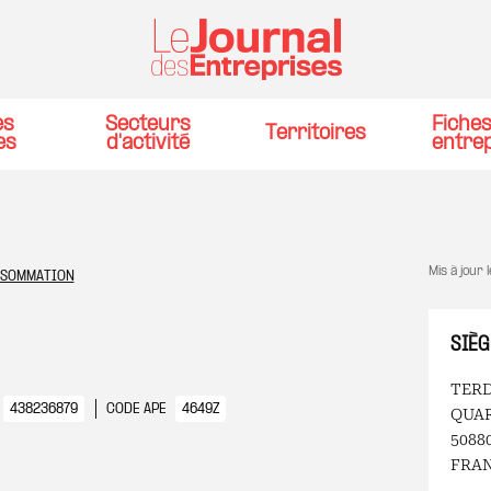
es
Secteurs
Fiche
Territoires
es
d'activité
entre
Mis à jour 
NSOMMATION
SIÈG
TERD
438236879
CODE APE
4649Z
QUAR
5088
FRA