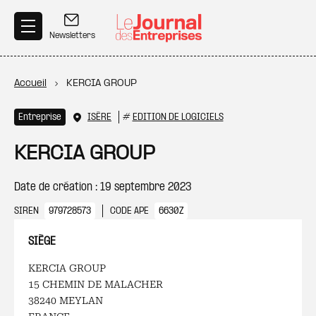
Aller au contenu principal
Newsletters
Fil d'Ariane
Accueil
KERCIA GROUP
Entreprise
ISÈRE
#
EDITION DE LOGICIELS
KERCIA GROUP
Date de création : 19 septembre 2023
SIREN
979728573
CODE APE
6630Z
SIÈGE
KERCIA GROUP
15 CHEMIN DE MALACHER
38240 MEYLAN