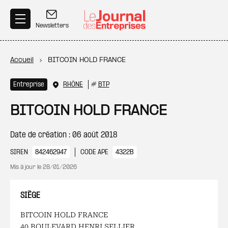
Aller au contenu principal
Newsletters
Fil d'Ariane
Accueil
BITCOIN HOLD FRANCE
Entreprise
RHÔNE
#
BTP
BITCOIN HOLD FRANCE
Date de création : 06 août 2018
SIREN
842462947
CODE APE
4322B
Mis à jour le
28/01/2026
SIÈGE
BITCOIN HOLD FRANCE
40 BOULEVARD HENRI SELLIER