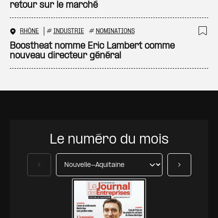
retour sur le marché
RHÔNE
#
INDUSTRIE
#
NOMINATIONS
Ajo
Boostheat nomme Eric Lambert comme
nouveau directeur général
Le numéro du mois
Précédent
Suivant