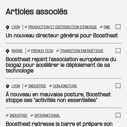
Articles associés
LYON
#
PRODUCTION ET DISTRIBUTION D'ÉNERGIE
#
PME
Ajo
Un nouveau directeur général pour Boostheat
RHÔNE
#
FRENCH TECH
#
TRANSITION ÉNERGÉTIQUE
Ajo
Boostheat rejoint l'association européenne du
biogaz pour accélérer le déploiement de sa
technologie
LYON
#
INDUSTRIE
#
CONJONCTURE
Ajo
À nouveau en mauvaise posture, Boostheat
stoppe ses "activités non essentielles"
#
INDUSTRIE
#
INTERNATIONAL
Ajo
Boostheat redresse la barre et prépare son