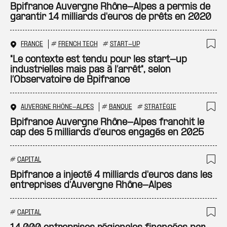
Ajo
Bpifrance Auvergne Rhône-Alpes a permis de
garantir 14 milliards d'euros de prêts en 2020
FRANCE
#
FRENCH TECH
#
START-UP
Ajo
"Le contexte est tendu pour les start-up
industrielles mais pas à l’arrêt", selon
l’Observatoire de Bpifrance
AUVERGNE RHÔNE-ALPES
#
BANQUE
#
STRATÉGIE
Ajo
Bpifrance Auvergne Rhône-Alpes franchit le
cap des 5 milliards d’euros engagés en 2025
#
CAPITAL
Ajo
Bpifrance a injecté 4 milliards d'euros dans les
entreprises d'Auvergne Rhône-Alpes
#
CAPITAL