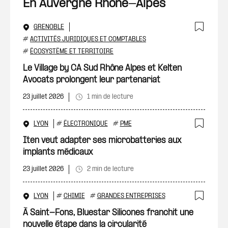
En Auvergne Rhône-Alpes
GRENOBLE
Ajout
#
ACTIVITÉS JURIDIQUES ET COMPTABLES
#
ÉCOSYSTÈME ET TERRITOIRE
Le Village by CA Sud Rhône Alpes et Kelten
Avocats prolongent leur partenariat
23 juillet 2026
1 min de lecture
LYON
#
ÉLECTRONIQUE
#
PME
Ajout
Iten veut adapter ses microbatteries aux
implants médicaux
23 juillet 2026
2 min de lecture
LYON
#
CHIMIE
#
GRANDES ENTREPRISES
Ajout
À Saint-Fons, Bluestar Silicones franchit une
nouvelle étape dans la circularité