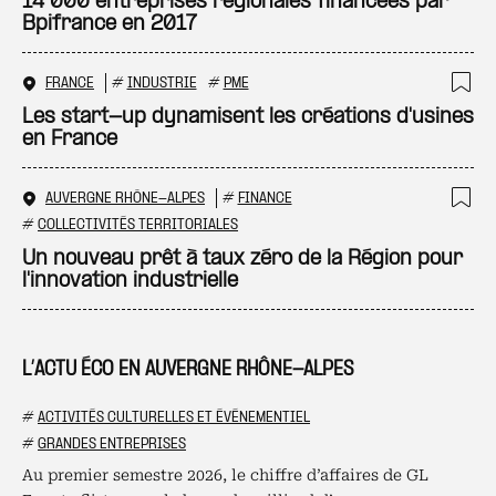
Ajo
14 000 entreprises régionales financées par
Bpifrance en 2017
FRANCE
#
INDUSTRIE
#
PME
Ajo
Les start-up dynamisent les créations d'usines
en France
AUVERGNE RHÔNE-ALPES
#
FINANCE
Ajo
#
COLLECTIVITÉS TERRITORIALES
Un nouveau prêt à taux zéro de la Région pour
l'innovation industrielle
L’ACTU ÉCO EN AUVERGNE RHÔNE-ALPES
#
ACTIVITÉS CULTURELLES ET ÉVÉNEMENTIEL
#
GRANDES ENTREPRISES
Au premier semestre 2026, le chiffre d’affaires de GL