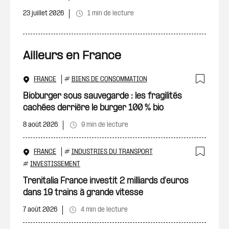
23 juillet 2026
1 min de lecture
Ailleurs en France
FRANCE
#
BIENS DE CONSOMMATION
Ajout
Bioburger sous sauvegarde : les fragilités
cachées derrière le burger 100 % bio
8 août 2026
9 min de lecture
FRANCE
#
INDUSTRIES DU TRANSPORT
Ajout
#
INVESTISSEMENT
Trenitalia France investit 2 milliards d’euros
dans 19 trains à grande vitesse
7 août 2026
4 min de lecture