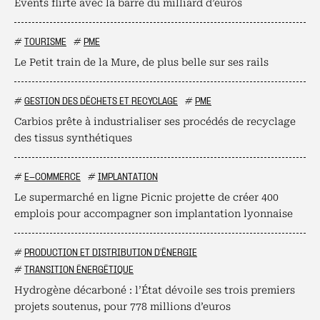
Events flirte avec la barre du milliard d’euros
#
TOURISME
#
PME
Le Petit train de la Mure, de plus belle sur ses rails
#
GESTION DES DÉCHETS ET RECYCLAGE
#
PME
Carbios prête à industrialiser ses procédés de recyclage
des tissus synthétiques
#
E-COMMERCE
#
IMPLANTATION
Le supermarché en ligne Picnic projette de créer 400
emplois pour accompagner son implantation lyonnaise
#
PRODUCTION ET DISTRIBUTION D'ÉNERGIE
#
TRANSITION ÉNERGÉTIQUE
Hydrogène décarboné : l’État dévoile ses trois premiers
projets soutenus, pour 778 millions d’euros