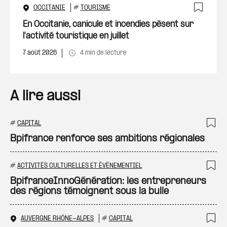
OCCITANIE
#
TOURISME
Ajout
En Occitanie, canicule et incendies pèsent sur
l’activité touristique en juillet
7 août 2026
4 min de lecture
A lire aussi
#
CAPITAL
Ajo
Bpifrance renforce ses ambitions régionales
#
ACTIVITÉS CULTURELLES ET ÉVÉNEMENTIEL
Ajo
BpifranceInnoGénération: les entrepreneurs
des régions témoignent sous la bulle
AUVERGNE RHÔNE-ALPES
#
CAPITAL