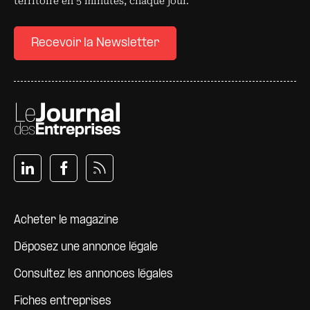
territoire en 5 minutes, chaque jour.
Recevoir la Newsletter
Pied de page
Acheter le magazine
Déposez une annonce légale
Consultez les annonces légales
Fiches entreprises