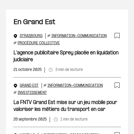
En Grand Est
STRASBOURG
#
INFORMATION-COMMUNICATION
Ajout
#
PROCÉDURE COLLECTIVE
L'agence publicitaire Sprey placée en liquidation
judiciaire
21 octobre 2025
3 min de lecture
GRAND EST
#
INFORMATION-COMMUNICATION
Ajout
#
INVESTISSEMENT
La FNTV Grand Est mise sur un jeu mobile pour
valoriser les métiers du transport en car
26 septembre 2025
1 min de lecture