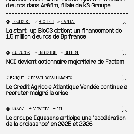
Goldman Sachs Alternatives injecte 120 millions
d'euros dans Aréfim, filiale de KS Groupe
TOULOUSE
#
BIOTECH
#
CAPITAL
Ajo
La start-up BioC3 obtient un financement de
1,5 million d'euros de Bpifrance
CALVADOS
#
INDUSTRIE
#
REPRISE
Ajo
NCI devient actionnaire majoritaire de Factem
#
BANQUE
#
RESSOURCES HUMAINES
Ajo
Le Crédit Agricole Atlantique Vendée continue à
recruter malgré la crise
NANCY
#
SERVICES
#
ETI
Ajo
Le groupe Equasens anticipe une "accélération
de la croissance" en 2025 et 2026