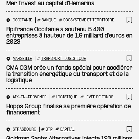
Ajo
Mer Invest au capital d'Hemarina
OCCITANIE
#
BANQUE
#
ÉCOSYSTÈME ET TERRITOIRE
Ajo
Bpifrance Occitanie a soutenu 5 400
entreprises à hauteur de 1,9 milliard d’euros en
2023
MARSEILLE
#
TRANSPORT-LOGISTIQUE
Ajo
CMA CGM crée un fonds spécial pour accélérer
la transition énergétique du transport et de la
logistique
AIX-EN-PROVENCE
#
LOGISTIQUE
#
LEVÉE DE FONDS
Ajo
Hopps Group finalise sa première opération de
financement
STRASBOURG
#
BTP
#
CAPITAL
Ajo