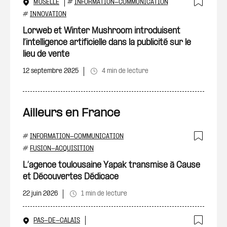
MOSELLE
#
INFORMATION-COMMUNICATION
Ajout
#
INNOVATION
Lorweb et Winter Mushroom introduisent
l’intelligence artificielle dans la publicité sur le
lieu de vente
12 septembre 2025
4 min de lecture
Ailleurs en France
#
INFORMATION-COMMUNICATION
Ajout
#
FUSION-ACQUISITION
L’agence toulousaine Yapak transmise à Cause
et Découvertes Dédicace
22 juin 2026
1 min de lecture
PAS-DE-CALAIS