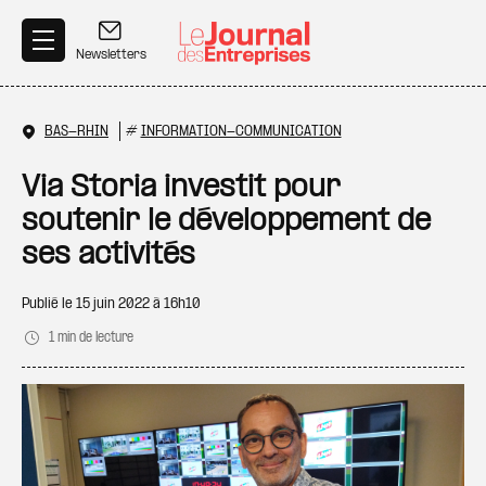
Aller au contenu principal
Newsletters
BAS-RHIN
#
INFORMATION-COMMUNICATION
Via Storia investit pour
soutenir le développement de
ses activités
Publié le
15 juin 2022 à 16h10
1 min de lecture