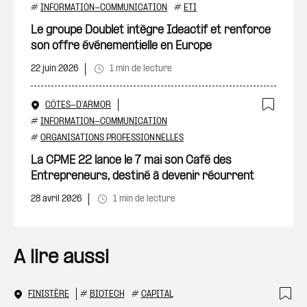
Ajout
#
INFORMATION-COMMUNICATION
#
ETI
Le groupe Doublet intègre Ideactif et renforce
son offre événementielle en Europe
22 juin 2026
1 min de lecture
CÔTES-D'ARMOR
Ajout
#
INFORMATION-COMMUNICATION
#
ORGANISATIONS PROFESSIONNELLES
La CPME 22 lance le 7 mai son Café des
Entrepreneurs, destiné à devenir récurrent
28 avril 2026
1 min de lecture
A lire aussi
FINISTÈRE
#
BIOTECH
#
CAPITAL