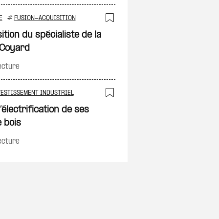
E
#
FUSION-ACQUISITION
on
Ajouter à ma sélec
ition du spécialiste de la
e Coyard
ecture
VESTISSEMENT INDUSTRIEL
on
Ajouter à ma sélec
électrification de ses
 bois
ecture