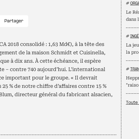
#
ORGA
Le Ré
dans l
Partager
#
INGÉ
CA 2018 consolidé : 1,63 Md€), à la tête des
La je
gement de la maison Schmidt et Cuisinella,
la pr
ique à dix ans. À cette échéance, il espère
te – contre 740 aujourd’hui. L’international
#
TRA
e important pour le groupe. « Il devrait
Heppne
"raiso
25 % de notre chiffre d’affaires contre 15 %
Blum, directeur général du fabricant alsacien,
Toute 