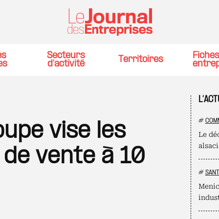
es
Secteurs
Fiche
Territoires
es
d'activité
entre
L’ACT
#
COM
upe vise les
Le dé
alsac
 de vente à 10
#
SAN
Menic
indust