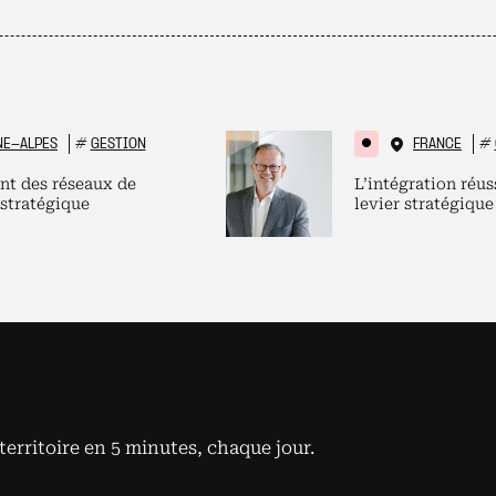
NE-ALPES
#
GESTION
FRANCE
#
nt des réseaux de
L’intégration réus
 stratégique
levier stratégique
territoire en 5 minutes, chaque jour.