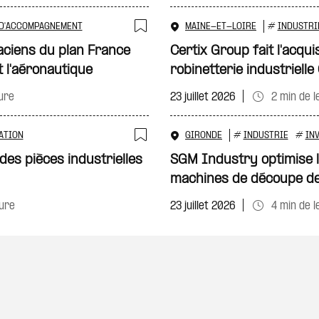
 D'ACCOMPAGNEMENT
MAINE-ET-LOIRE
#
INDUSTRI
Ajouter à ma sélecti
aciens du plan France
Certix Group fait l'acquis
t l'aéronautique
robinetterie industriell
ure
23 juillet 2026
2 min de l
ATION
GIRONDE
#
INDUSTRIE
#
IN
Ajouter à ma sélecti
es pièces industrielles
SGM Industry optimise l’
machines de découpe de
ture
23 juillet 2026
4 min de l