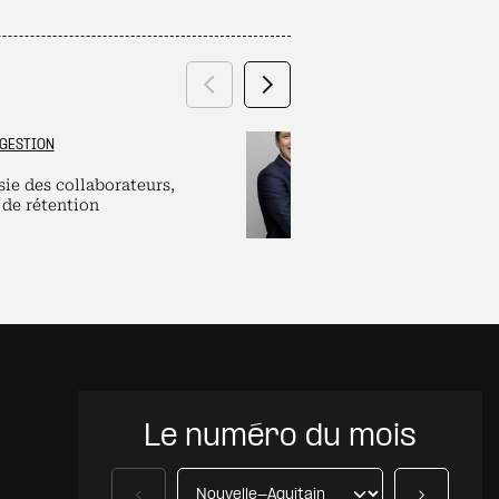
Précédent
Suivant
GESTION
GRAND ES
sie des collaborateurs,
Labels et plate
 de rétention
pour dirigeants
Le numéro du mois