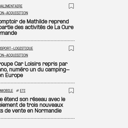
OALIMENTAIRE
 à ma sélection
Ajouter à ma sél
ON-ACQUISITION
omptoir de Mathilde reprend
partie des activités de La Cure
rmande
NSPORT-LOGISTIQUE
 à ma sélection
Ajouter à ma sél
ON-ACQUISITION
roupe Car Loisirs repris par
ano, numéro un du camping-
en Europe
OMOBILE
#
ETI
 à ma sélection
Ajouter à ma sél
ne étend son réseau avec le
oiement de trois nouveaux
ts de vente en Normandie