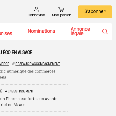
S'abonner
Connexion
Mon panier
s
Annonce
Nominations
prises
légale
Recher
U ÉCO EN ALSACE
MERCE
#
RÉSEAUX D'ACCOMPAGNEMENT
clic numérique des commerces
iens
TÉ
#
INVESTISSEMENT
on Pharma conforte son avenir
riel en Alsace