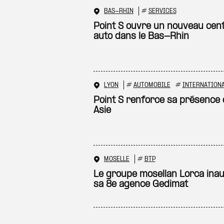
BAS-RHIN
#
SERVICES
Point S ouvre un nouveau cen
auto dans le Bas-Rhin
LYON
#
AUTOMOBILE
#
INTERNATION
Point S renforce sa présence 
Asie
MOSELLE
#
BTP
Le groupe mosellan Lorca ina
sa 8e agence Gedimat