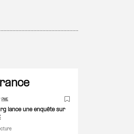
France
#
PME
on
Ajouter à ma sélec
urg lance une enquête sur
E
ecture