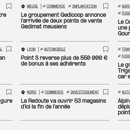
MEUSE
#
COMMERCE
#
IMPLANTATION
#
AGR
Ajouter à ma sélection
Ajouter
#
FUSI
tre
Le groupement Gedicoop annonce
l’arrivée de deux points de vente
Le C
Gedimat meusiens
une 
Gou
AL
LYON
#
AUTOMOBILE
#
TRA
Ajouter à ma sélection
Ajouter
#
FUSI
en
Point S reverse plus de 550 000 €
de bonus à ses adhérents
Le g
Trig
car 
NORD
#
COMMERCE
#
INVESTISSEMENT
#
AUT
Ajouter à ma sélection
Ajouter
ugure
La Redoute va ouvrir 53 magasins
Alpi
d'ici la fin de l'année
dépl
poin