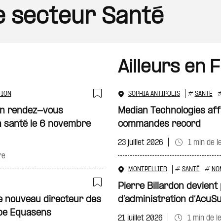
le secteur Santé
Ailleurs en 
TION
SOPHIA ANTIPOLIS
#
SANTÉ
Ajouter à ma sélecti
son rendez-vous
Median Technologies aff
en santé le 6 novembre
commandes record
23 juillet 2026
1 min de l
re
MONTPELLIER
#
SANTÉ
#
NO
Pierre Billardon devient
Ajouter à ma sélecti
e nouveau directeur des
d’administration d’AcuSu
upe Equasens
21 juillet 2026
1 min de l