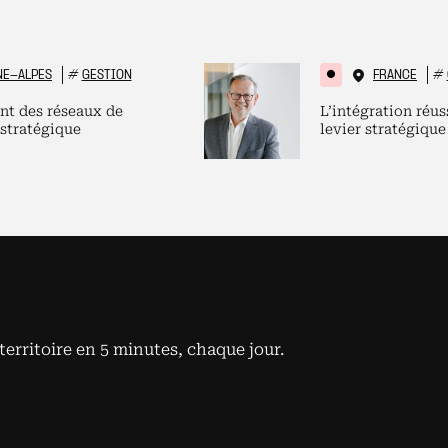
NE-ALPES
#
GESTION
FRANCE
#
nt des réseaux de
L’intégration réus
 stratégique
levier stratégique
territoire en 5 minutes, chaque jour.