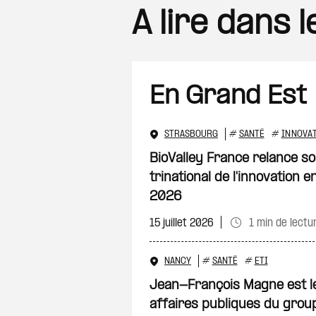
A lire dans 
En Grand Est
STRASBOURG
#
SANTÉ
#
INNOVA
BioValley France relance 
trinational de l'innovation 
2026
15 juillet 2026
1 min de lectu
NANCY
#
SANTÉ
#
ETI
Jean-François Magne est l
affaires publiques du gro