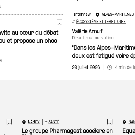
e
Interview
ALPES-MARITIMES
#
ÉCOSYSTÈME ET TERRITOIRE
Ajouter à ma sélecti
Valérie Arnulf
nvite au cœur du débat
directrice marketing
écu et propose un choc
"Dans les Alpes-Maritime
deux est fatigué voire é
e
20 juillet 2026
4 min de 
NANCY
#
SANTÉ
NA
Ajouter à ma sélection
Ajouter
Le groupe Pharmagest accélère en
Equa