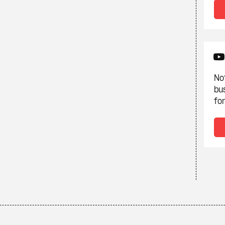
Not
bu
fon