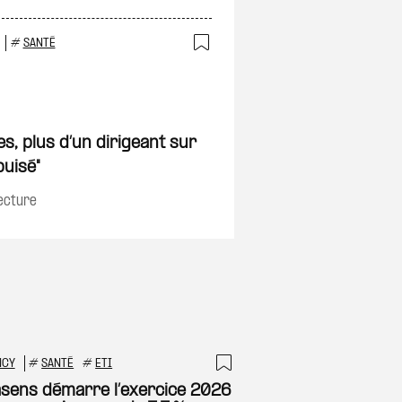
#
SANTÉ
Ajouter à ma sélec
on
s, plus d’un dirigeant sur
puisé"
lecture
NCY
#
SANTÉ
#
ETI
 à ma sélection
Ajouter à ma sél
sens démarre l’exercice 2026