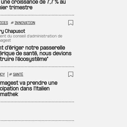
 une croissance de 7,7 % au
ier trimestre
ICES
#
INNOVATION
 à ma sélection
Ajouter à ma sél
ry Chapusot
agest
t d'ériger notre passerelle
rique de santé, nous devions
truire l'écosystème"
NCY
#
SANTÉ
 à ma sélection
Ajouter à ma sél
magest va prendre une
cipation dans l'italien
rmathek