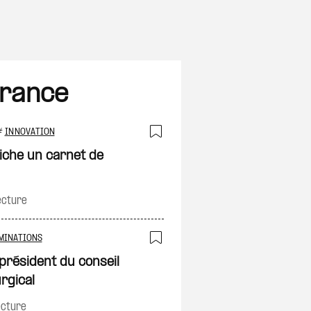
France
#
INNOVATION
on
Ajouter à ma sélec
iche un carnet de
ecture
MINATIONS
Ajouter à ma sélec
 président du conseil
on
rgical
ecture