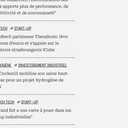
s apporte plus de performance, de
titivité et de souveraineté"
TECH
#
START-UP
dtech parisienne TheraSonic lève
ions d’euros et s’appuie sur le
atoire strasbourgeois ICube
ROGÈNE
#
INVESTISSEMENT INDUSTRIEL
Cockerill mobilise son usine haut-
ise pour un projet hydrogène de
W
NCH TECH
#
START-UP
and Est a une carte à jouer dans les
up industrielles"