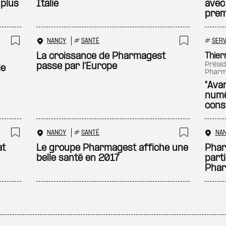
plus
Italie
avec
prem
NANCY
#
SANTÉ
#
SERV
Ajouter à ma sélection
Ajouter
La croissance de Pharmagest
Thier
président du conseil d’administration de
passe par l'Europe
ie
Pharm
"Avan
numé
cons
NANCY
#
SANTÉ
NA
Ajouter à ma sélection
Ajouter
at
Le groupe Pharmagest affiche une
Phar
belle santé en 2017
parti
Pha