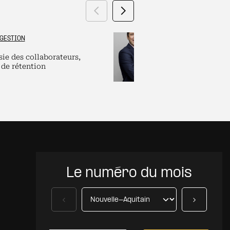
Précédent
Suivant
GESTION
GRAND ES
sie des collaborateurs,
Labels et plate
 de rétention
pour dirigeants
Le numéro du mois
Précédent
Suivant