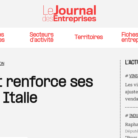
es
Secteurs
Fiche
Territoires
es
d'activité
entre
L’ACT
ON
#
VINS
 renforce ses
Les v
ajust
 Italie
venda
#
INDU
Rapha
déput
"Pour 