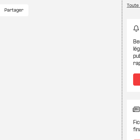
Toute 
Partager
Be
lég
pub
ra
Fic
fin