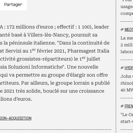
Partager
usage
compé
 172 millions d’euros ; effectif : 1 100), leader
#
MED
anté basé à Villers-lès-Nancy, poursuit sa
La me
la péninsule italienne. "Dans la continuité de
2 mill
er
st Servizi au 1
février 2021, Pharmagest Italia
labor
er
ctivité grossistes-répartiteurs) le 1
juillet
esia Soluzioni Informatiche". Une nouvelle
#
HYD
qui va permettre au groupe d’élargir son offre
John 
rtiteurs. Par ailleurs, le groupe lorrain a publié
rhino
40 M
e 2021 très solide, bouclé sur une croissance
lions d’euros.
#
FRE
"Le Gr
SION-ACQUISITION
start-