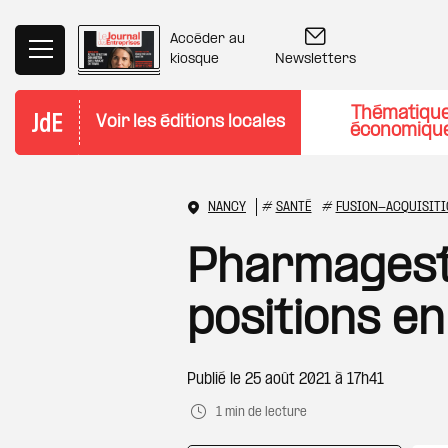
Aller au contenu principal
Accéder au
Newsletters
kiosque
Thématiqu
Voir les éditions locales
économiqu
NANCY
#
SANTÉ
#
FUSION-ACQUISITI
Pharmagest
positions en
Publié le
25 août 2021 à 17h41
1 min de lecture