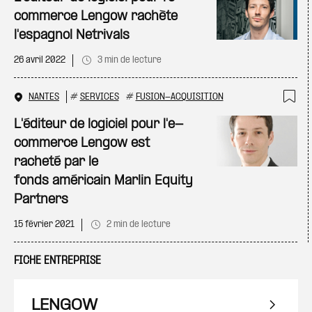
commerce Lengow rachète
l'espagnol Netrivals
26 avril 2022
3 min de lecture
NANTES
#
SERVICES
#
FUSION-ACQUISITION
Ajo
L'éditeur de logiciel pour l'e-
commerce Lengow est
racheté par le
fonds américain Marlin Equity
Partners
15 février 2021
2 min de lecture
FICHE ENTREPRISE
LENGOW