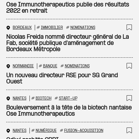
Ajo
Ose Immunotherapeutics publie des résultats
2022 en retrait
BORDEAUX
#
IMMOBILIER
#
NOMINATIONS
Ajo
Nicolas Freida nommé directeur général de La
Fab, société publique d'aménagement de
Bordeaux Métropole
NORMANDIE
#
BANQUE
#
NOMINATIONS
Ajo
Un nouveau directeur RSE pour SG Grand
Ouest
NANTES
#
BIOTECH
#
START-UP
Ajo
Bouleversement à la tête de la biotech nantaise
Ose Immunotherapeutics
NANTES
#
NUMÉRIQUE
#
FUSION-ACQUISITION