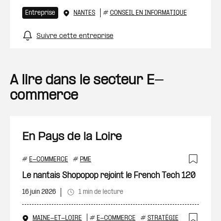
Entreprise
NANTES
#
CONSEIL EN INFORMATIQUE
Suivre cette entreprise
A lire dans le secteur E-
commerce
En Pays de la Loire
#
E-COMMERCE
#
PME
Ajout
Le nantais Shopopop rejoint le French Tech 120
16 juin 2026
1 min de lecture
MAINE-ET-LOIRE
#
E-COMMERCE
#
STRATÉGIE