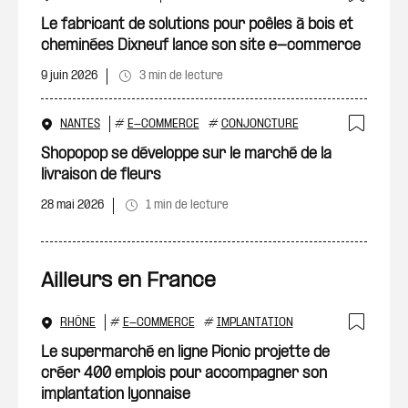
Ajout
Le fabricant de solutions pour poêles à bois et
cheminées Dixneuf lance son site e-commerce
9 juin 2026
3 min de lecture
NANTES
#
E-COMMERCE
#
CONJONCTURE
Ajout
Shopopop se développe sur le marché de la
livraison de fleurs
28 mai 2026
1 min de lecture
Ailleurs en France
RHÔNE
#
E-COMMERCE
#
IMPLANTATION
Ajout
Le supermarché en ligne Picnic projette de
créer 400 emplois pour accompagner son
implantation lyonnaise