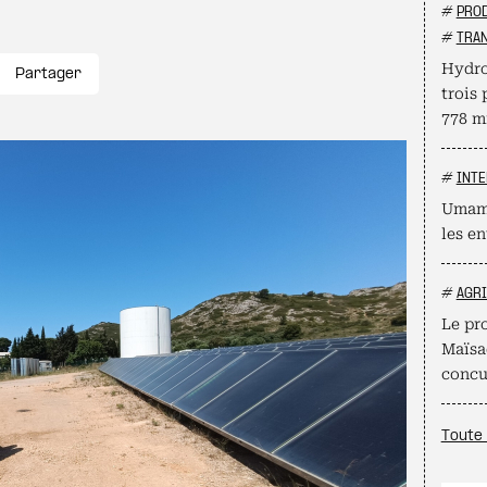
#
PROD
#
TRAN
Hydro
Partager
trois 
778 mi
#
INTE
Umamy
les en
#
AGR
Le pro
Maïsad
concu
Toute 