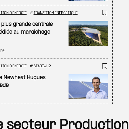
TION D'ÉNERGIE
#
TRANSITION ÉNERGÉTIQUE
Ajouter
a plus grande centrale
dédiée au maraîchage
ure
TION D'ÉNERGIE
#
START-UP
Ajouter
de Newheat Hugues
cédé
le secteur Production