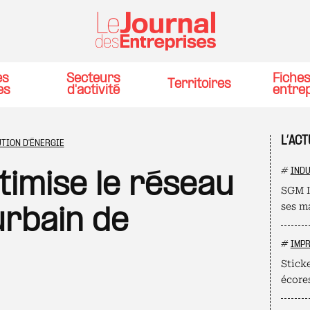
es
Secteurs
Fiche
Territoires
es
d'activité
entre
L’AC
TION D'ÉNERGIE
#
INDU
imise le réseau
SGM I
ses m
urbain de
#
IMPR
Stick
écore