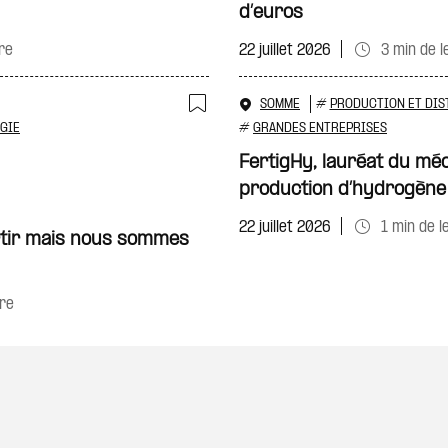
d’euros
re
22 juillet 2026
3 min de l
SOMME
#
PRODUCTION ET DIS
Ajouter à ma sélecti
GIE
#
GRANDES ENTREPRISES
FertigHy, lauréat du mé
production d’hydrogène
22 juillet 2026
1 min de l
artir mais nous sommes
re