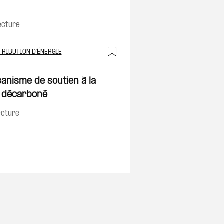
ecture
TRIBUTION D'ÉNERGIE
on
Ajouter à ma sélec
canisme de soutien à la
 décarboné
ecture