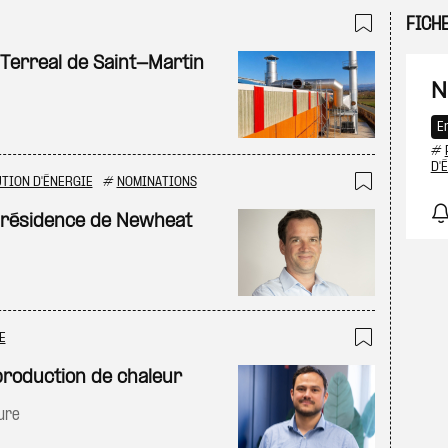
FICH
Ajouter
 Terreal de Saint-Martin
N
E
#
D'
TION D'ÉNERGIE
#
NOMINATIONS
Ajouter
 présidence de Newheat
E
Ajouter
production de chaleur
ure