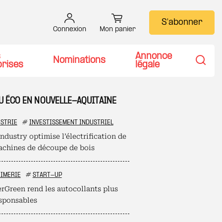
S'abonner
Connexion
Mon panier
s
Annonce
Nominations
prises
légale
Recher
TU ÉCO EN NOUVELLE-AQUITAINE
STRIE
#
INVESTISSEMENT INDUSTRIEL
ndustry optimise l’électrification de
achines de découpe de bois
IMERIE
#
START-UP
erGreen rend les autocollants plus
sponsables