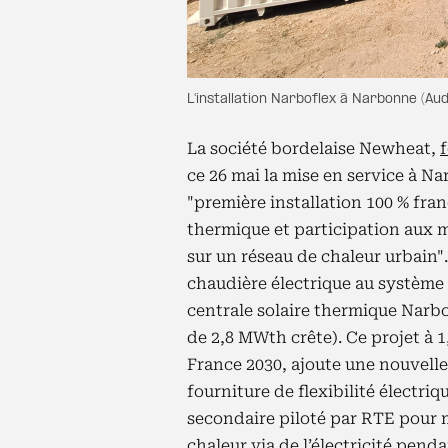
L'installation Narboflex à Narbonne (A
La société bordelaise Newheat,
ce 26 mai la mise en service à N
"première installation 100 % fra
thermique et participation aux 
sur un réseau de chaleur urbain"
chaudière électrique au système 
centrale solaire thermique Narbo
de 2,8 MWth crête). Ce projet à 1,
France 2030, ajoute une nouvelle
fourniture de flexibilité électri
secondaire piloté par RTE pour ma
chaleur via de l’électricité pend