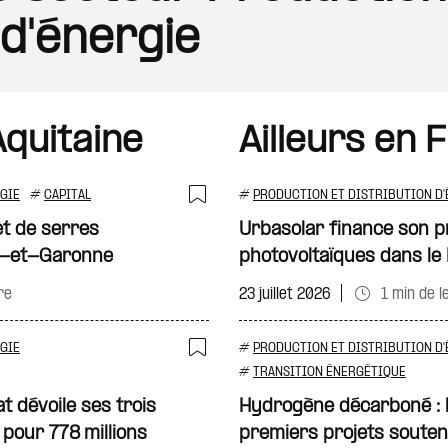
 d'énergie
quitaine
Ailleurs en 
GIE
#
CAPITAL
#
PRODUCTION ET DISTRIBUTION D'
Ajouter à ma sélecti
et de serres
Urbasolar finance son p
ot-et-Garonne
photovoltaïques dans l
re
23 juillet 2026
1 min de l
GIE
#
PRODUCTION ET DISTRIBUTION D'
Ajouter à ma sélecti
#
TRANSITION ÉNERGÉTIQUE
t dévoile ses trois
Hydrogène décarboné : l’
pour 778 millions
premiers projets soutenu