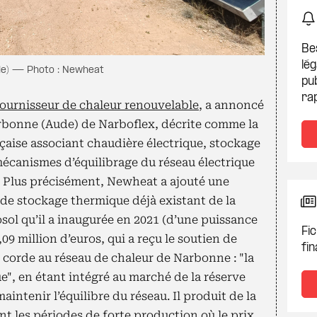
Be
lég
ude) — Photo : Newheat
pub
ra
fournisseur de chaleur renouvelable
, a annoncé
arbonne (Aude) de Narboflex, décrite comme la
nçaise associant chaudière électrique, stockage
mécanismes d’équilibrage du réseau électrique
. Plus précisément, Newheat a ajouté une
de stockage thermique déjà existant de la
sol qu’il a inaugurée en 2021 (d’une puissance
Fic
09 million d’euros, qui a reçu le soutien de
fin
 corde au réseau de chaleur de Narbonne : "la
que", en étant intégré au marché de la réserve
intenir l’équilibre du réseau. Il produit de la
ant les périodes de forte production où le prix