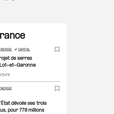
France
ÉNERGIE
#
CAPITAL
on
Ajouter à ma sélec
rojet de serres
e Lot-et-Garonne
ecture
ÉNERGIE
on
Ajouter à ma sélec
État dévoile ses trois
s, pour 778 millions