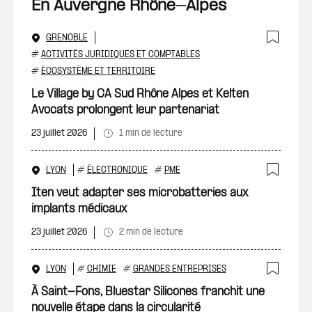
En Auvergne Rhône-Alpes
GRENOBLE
Ajout
#
ACTIVITÉS JURIDIQUES ET COMPTABLES
#
ÉCOSYSTÈME ET TERRITOIRE
Le Village by CA Sud Rhône Alpes et Kelten
Avocats prolongent leur partenariat
23 juillet 2026
1 min de lecture
LYON
#
ÉLECTRONIQUE
#
PME
Ajout
Iten veut adapter ses microbatteries aux
implants médicaux
23 juillet 2026
2 min de lecture
LYON
#
CHIMIE
#
GRANDES ENTREPRISES
Ajout
À Saint-Fons, Bluestar Silicones franchit une
nouvelle étape dans la circularité