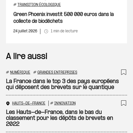
Ajout
#
TRANSITION ÉCOLOGIQUE
Green Phoenix investit 500 000 euros dans la
collecte de biodéchets
24 juillet 2026
1 min de lecture
A lire aussi
#
NUMÉRIQUE
#
GRANDES ENTREPRISES
Ajo
La France dans le top 3 des pays européens
qui déposent des brevets sur le quantique
HAUTS-DE-FRANCE
#
INNOVATION
Ajo
Les Hauts-de-France, dans le bas du
classement pour les dépôts de brevets en
2022