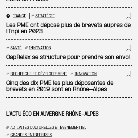
FRANCE
#
STRATÉGIE
Ajo
Les PME ont déposé plus de brevets auprès de
l’Inpi en 2023
#
SANTÉ
#
INNOVATION
Ajo
CapRelax se structure pour prendre son envol
#
RECHERCHE ET DÉVELOPPEMENT
#
INNOVATION
Ajo
Cinq des dix PME les plus déposantes de
brevets en 2019 sont en Rhône-Alpes
L’ACTU ÉCO EN AUVERGNE RHÔNE-ALPES
#
ACTIVITÉS CULTURELLES ET ÉVÉNEMENTIEL
#
GRANDES ENTREPRISES