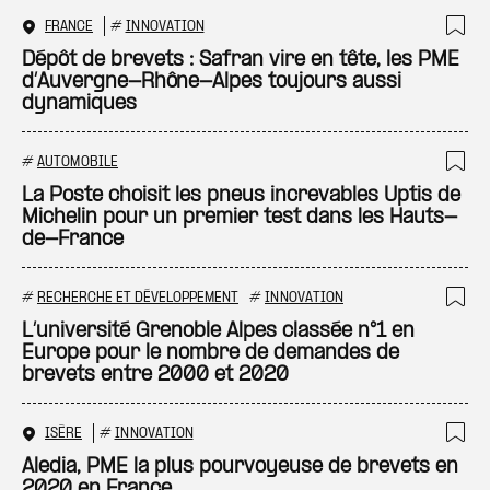
FRANCE
#
INNOVATION
Ajo
Dépôt de brevets : Safran vire en tête, les PME
d’Auvergne-Rhône-Alpes toujours aussi
dynamiques
#
AUTOMOBILE
Ajo
La Poste choisit les pneus increvables Uptis de
Michelin pour un premier test dans les Hauts-
de-France
#
RECHERCHE ET DÉVELOPPEMENT
#
INNOVATION
Ajo
L’université Grenoble Alpes classée n°1 en
Europe pour le nombre de demandes de
brevets entre 2000 et 2020
ISÈRE
#
INNOVATION
Ajo
Aledia, PME la plus pourvoyeuse de brevets en
2020 en France