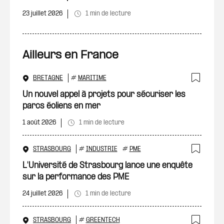
23 juillet 2026
1 min de lecture
Ailleurs en France
BRETAGNE
#
MARITIME
Ajout
Un nouvel appel à projets pour sécuriser les
parcs éoliens en mer
1 août 2026
1 min de lecture
STRASBOURG
#
INDUSTRIE
#
PME
Ajout
L'Université de Strasbourg lance une enquête
sur la performance des PME
24 juillet 2026
1 min de lecture
STRASBOURG
#
GREENTECH