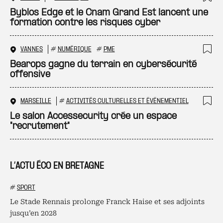
Ajo
Byblos Edge et le Cnam Grand Est lancent une
formation contre les risques cyber
VANNES
#
NUMÉRIQUE
#
PME
Ajo
Bearops gagne du terrain en cybersécurité
offensive
MARSEILLE
#
ACTIVITÉS CULTURELLES ET ÉVÉNEMENTIEL
Ajo
Le salon Accessecurity crée un espace
"recrutement"
L’ACTU ÉCO EN BRETAGNE
#
SPORT
Le Stade Rennais prolonge Franck Haise et ses adjoints
jusqu’en 2028