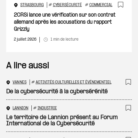
STRASBOURG
#
CYBERSÉCURITÉ
#
COMMERCIAL
Ajout
2CRSi lance une vérification sur son contrat
allemand après les accusations du rapport
Grizzly
2 juillet 2026
1 min de lecture
A lire aussi
VANNES
#
ACTIVITÉS CULTURELLES ET ÉVÉNEMENTIEL
Ajo
De la cybersécurité à la cybersérénité
LANNION
#
INDUSTRIE
Ajo
Le territoire de Lannion présent au Forum
International de la Cybersécurité