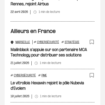
Rennes, rejoint Airbus
22 avril 2026
1 min de lecture
Ailleurs en France
MARSEILLE
#
CYBERSÉCURITÉ
#
STRATÉGIE
Ajout
Mailinblack s’appuie sur son partenaire MCA
Technology pour distribuer ses solutions
21 juillet 2026
1 min de lecture
#
CYBERSÉCURITÉ
#
PME
Ajout
Le vitrollois Hexawin rejoint le pôle Nubevia
d'Evolem
10 juillet 2026
1 min de lecture