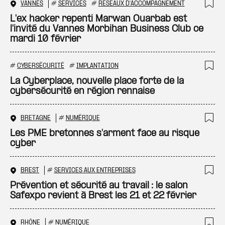
VANNES
#
SERVICES
#
RÉSEAUX D'ACCOMPAGNEMENT
Ajo
L'ex hacker repenti Marwan Ouarbab est
l'invité du Vannes Morbihan Business Club ce
mardi 10 février
#
CYBERSÉCURITÉ
#
IMPLANTATION
Ajo
La Cyberplace, nouvelle place forte de la
cybersécurité en région rennaise
BRETAGNE
#
NUMÉRIQUE
Ajo
Les PME bretonnes s'arment face au risque
cyber
BREST
#
SERVICES AUX ENTREPRISES
Ajo
Prévention et sécurité au travail : le salon
Safexpo revient à Brest les 21 et 22 février
RHÔNE
#
NUMÉRIQUE