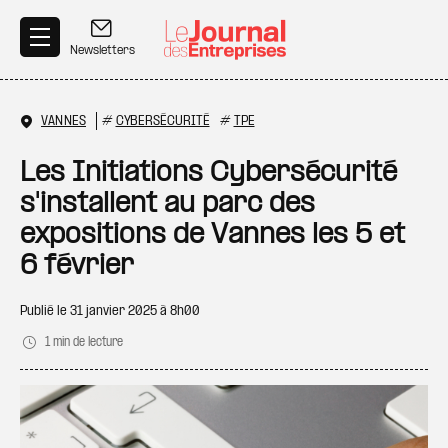
Aller au contenu principal
Newsletters
VANNES
#
CYBERSÉCURITÉ
#
TPE
Les Initiations Cybersécurité
s'installent au parc des
expositions de Vannes les 5 et
6 février
Publié le
31 janvier 2025 à 8h00
1 min de lecture