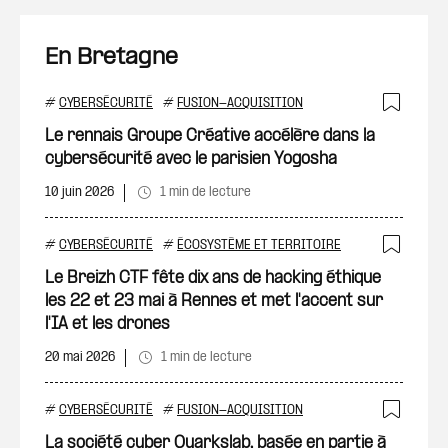
En Bretagne
#
CYBERSÉCURITÉ
#
FUSION-ACQUISITION
Ajout
Le rennais Groupe Créative accélère dans la
cybersécurité avec le parisien Yogosha
10 juin 2026
1 min de lecture
#
CYBERSÉCURITÉ
#
ÉCOSYSTÈME ET TERRITOIRE
Ajout
Le Breizh CTF fête dix ans de hacking éthique
les 22 et 23 mai à Rennes et met l'accent sur
l'IA et les drones
20 mai 2026
1 min de lecture
#
CYBERSÉCURITÉ
#
FUSION-ACQUISITION
Ajout
La société cyber Quarkslab, basée en partie à