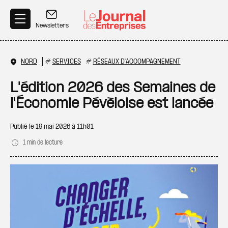
Aller au contenu principal
Newsletters
NORD
#
SERVICES
#
RÉSEAUX D'ACCOMPAGNEMENT
L'édition 2026 des Semaines de
l'Économie Pévèloise est lancée
Publié le
19 mai 2026 à 11h01
1 min de lecture