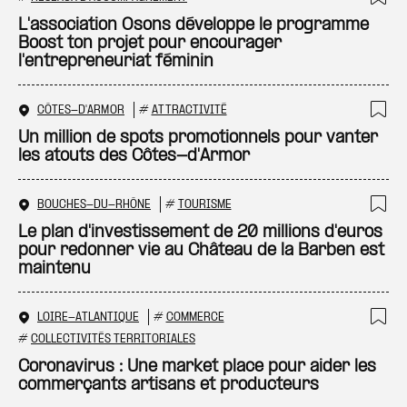
Ajo
L'association Osons développe le programme
Boost ton projet pour encourager
l'entrepreneuriat féminin
CÔTES-D'ARMOR
#
ATTRACTIVITÉ
Ajo
Un million de spots promotionnels pour vanter
les atouts des Côtes-d'Armor
BOUCHES-DU-RHÔNE
#
TOURISME
Ajo
Le plan d'investissement de 20 millions d'euros
pour redonner vie au Château de la Barben est
maintenu
LOIRE-ATLANTIQUE
#
COMMERCE
Ajo
#
COLLECTIVITÉS TERRITORIALES
Coronavirus : Une market place pour aider les
commerçants artisans et producteurs