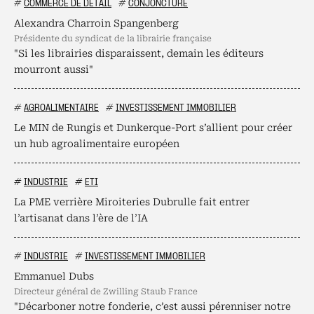
#
COMMERCE DE DÉTAIL
#
CONJONCTURE
Alexandra Charroin Spangenberg
présidente du syndicat de la librairie française
"Si les librairies disparaissent, demain les éditeurs
mourront aussi"
#
AGROALIMENTAIRE
#
INVESTISSEMENT IMMOBILIER
Le MIN de Rungis et Dunkerque-Port s’allient pour créer
un hub agroalimentaire européen
#
INDUSTRIE
#
ETI
La PME verrière Miroiteries Dubrulle fait entrer
l’artisanat dans l’ère de l’IA
#
INDUSTRIE
#
INVESTISSEMENT IMMOBILIER
Emmanuel Dubs
directeur général de Zwilling Staub France
"Décarboner notre fonderie, c’est aussi pérenniser notre