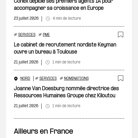
Ajout
Conex déploie ses premiers agents IA pour
accompagner sa croissance en Europe
23 juillet 2026
4 min de lecture
#
SERVICES
#
PME
Ajout
Le cabinet de recrutement nordiste Keyman
ouvre un bureau à Toulouse
21 juillet 2026
1 min de lecture
NORD
#
SERVICES
#
NOMINATIONS
Ajout
Joanne Van Doesburg nommée directrice des
Ressources Humaines Groupe chez Kiloutou
21 juillet 2026
1 min de lecture
Ailleurs en France