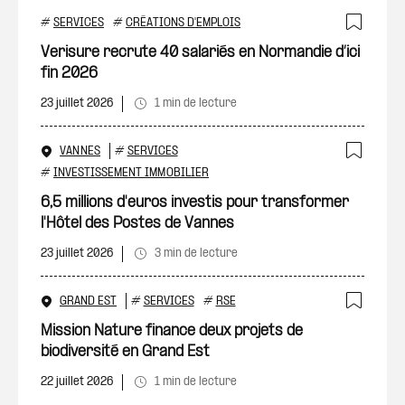
#
SERVICES
#
CRÉATIONS D'EMPLOIS
Ajout
Verisure recrute 40 salariés en Normandie d’ici
fin 2026
23 juillet 2026
1 min de lecture
VANNES
#
SERVICES
Ajout
#
INVESTISSEMENT IMMOBILIER
6,5 millions d'euros investis pour transformer
l'Hôtel des Postes de Vannes
23 juillet 2026
3 min de lecture
GRAND EST
#
SERVICES
#
RSE
Ajout
Mission Nature finance deux projets de
biodiversité en Grand Est
22 juillet 2026
1 min de lecture