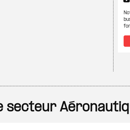
Not
bu
fon
le secteur Aéronautiq