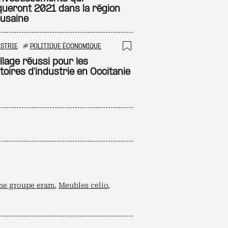
ueront 2021 dans la région
ousaine
STRIE
#
POLITIQUE ÉCONOMIQUE
 à ma sélection
Ajouter à ma sél
llage réussi pour les
toires d’industrie en Occitanie
e groupe eram
,
Meubles celio
,