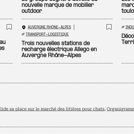
nouvelle marque de mobilier
marq
outdoor
toul
AUVERGNE RHÔNE-ALPES
#
INDU
Ajouter à ma sélection
Ajouter
#
TRANSPORT-LOGISTIQUE
Déco
 au
Terri
Trois nouvelles stations de
es
recharge électrique Allego en
Auvergne Rhône-Alpes
lide sa place sur le marché des litières pour chats
,
Organigramm