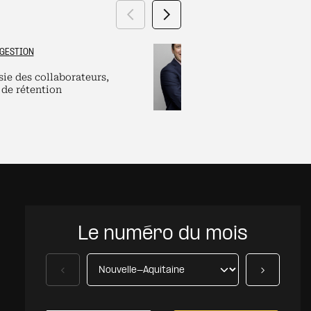
Précédent
Suivant
GESTION
GRAND ES
sie des collaborateurs,
Labels et plate
 de rétention
pour dirigeants
Le numéro du mois
Précédent
Suivant