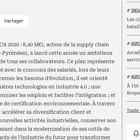
#
INDU
Les cl
Partager
batail
CA 2020 : 8,40 M€), acteur de la supply chain
#
AGR
-Pyrénées), a lancé cette année un ambitieux
Arcadi
servi
de tous ses collaborateurs. Ce plan représente
 avec le concours des salariés, lors de leurs
#
AGR
erner les besoins d’évolution, il est orienté
À 150 
nières technologies en industrie 4.0 ; une
Roque
niser les emplois et faciliter l’intégration ; et
 de certification environnementale. À travers
Toute 
 accélérer sa diversification client et
 nouvelles activités industrielles, conserver son
ssant dans la modernisation de ses outils de
ards de l’industrie du futur pour transformer