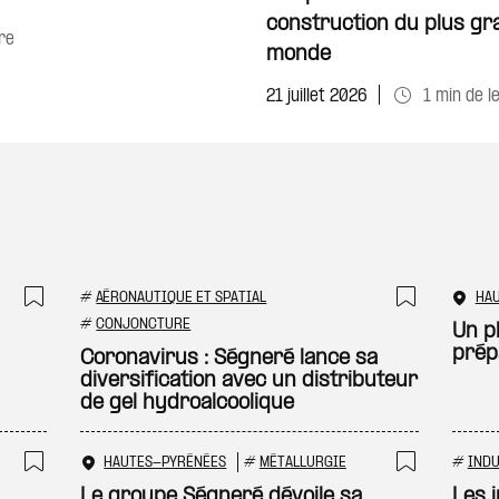
construction du plus gr
re
monde
21 juillet 2026
1 min de l
#
AÉRONAUTIQUE ET SPATIAL
HA
Ajouter à ma sélection
Ajouter
#
CONJONCTURE
Un p
prép
Coronavirus : Ségneré lance sa
diversification avec un distributeur
de gel hydroalcoolique
HAUTES-PYRÉNÉES
#
MÉTALLURGIE
#
INDU
Ajouter à ma sélection
Ajouter
Le groupe Ségneré dévoile sa
Les 