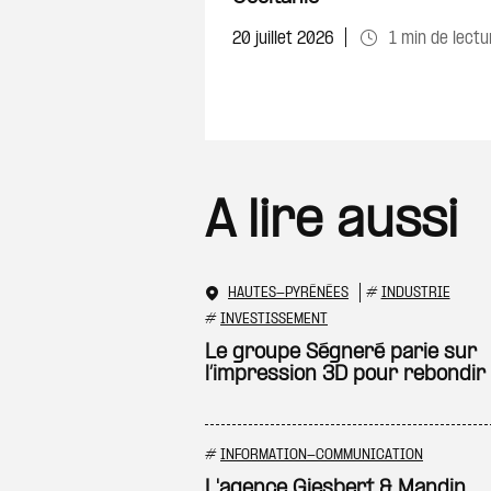
20 juillet 2026
1 min de lectu
A lire aussi
HAUTES-PYRÉNÉES
#
INDUSTRIE
#
INVESTISSEMENT
Le groupe Ségneré parie sur
l’impression 3D pour rebondir
#
INFORMATION-COMMUNICATION
L'agence Giesbert & Mandin