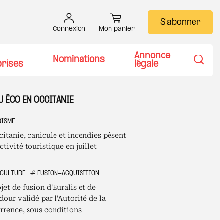
S'abonner
Connexion
Mon panier
s
Annonce
Nominations
prises
légale
Recher
U ÉCO EN OCCITANIE
RISME
citanie, canicule et incendies pèsent
activité touristique en juillet
ICULTURE
#
FUSION-ACQUISITION
jet de fusion d'Euralis et de
our validé par l'Autorité de la
rrence, sous conditions