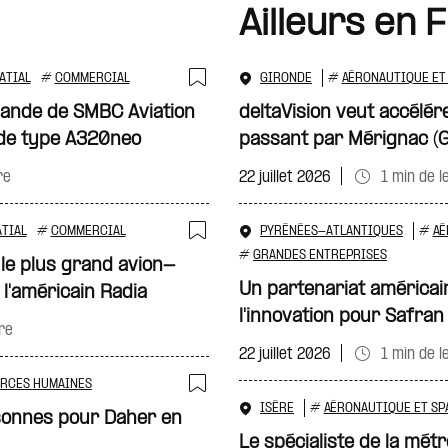
Ailleurs en 
ATIAL
#
COMMERCIAL
GIRONDE
#
AÉRONAUTIQUE ET 
Ajouter à ma sélecti
ande de SMBC Aviation
deltaVision veut accélére
 de type A320neo
passant par Mérignac (G
re
22 juillet 2026
1 min de l
TIAL
#
COMMERCIAL
PYRÉNÉES-ATLANTIQUES
#
AÉ
Ajouter à ma sélecti
#
GRANDES ENTREPRISES
 le plus grand avion-
Un partenariat américai
l'américain Radia
l'innovation pour Safran
re
22 juillet 2026
1 min de l
RCES HUMAINES
Ajouter à ma sélecti
ISÈRE
#
AÉRONAUTIQUE ET SP
sonnes pour Daher en
Le spécialiste de la métr