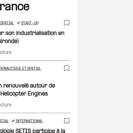
France
SPATIAL
#
START-UP
on
Ajouter à ma sélec
r son industrialisation en
ironde)
ecture
RONAUTIQUE ET SPATIAL
on
Ajouter à ma sélec
n renouvelé autour de
 Helicopter Engines
ecture
on
ATIAL
#
INTERNATIONAL
Ajouter à ma sélec
ologie SETIS participe à la