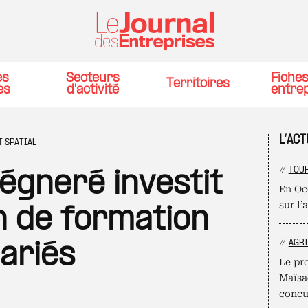
es
Secteurs
Fiche
Territoires
es
d'activité
entre
L’ACT
 SPATIAL
#
TOU
égneré investit
En Oc
sur l’
n de formation
#
AGR
lariés
Le pro
Maïsad
concu