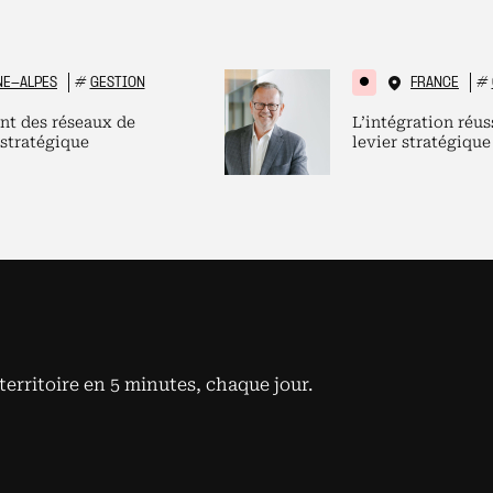
NE-ALPES
#
GESTION
FRANCE
#
nt des réseaux de
L’intégration réus
 stratégique
levier stratégique
territoire en 5 minutes, chaque jour.