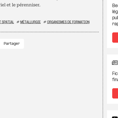
l et le pérenniser.
Be
lég
pub
 SPATIAL
#
MÉTALLURGIE
#
ORGANISMES DE FORMATION
ra
Partager
Fic
fin