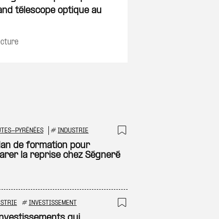
and télescope optique au
ecture
UTES-PYRÉNÉES
#
INDUSTRIE
 à ma sélection
Ajouter à ma sél
lan de formation pour
arer la reprise chez Ségneré
STRIE
#
INVESTISSEMENT
 à ma sélection
Ajouter à ma sél
investissements qui