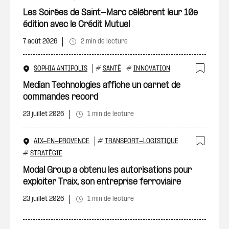
Ajout
Les Soirées de Saint-Marc célèbrent leur 10e
édition avec le Crédit Mutuel
7 août 2026
2 min de lecture
SOPHIA ANTIPOLIS
#
SANTÉ
#
INNOVATION
Ajout
Median Technologies affiche un carnet de
commandes record
23 juillet 2026
1 min de lecture
AIX-EN-PROVENCE
#
TRANSPORT-LOGISTIQUE
Ajout
#
STRATÉGIE
Modal Group a obtenu les autorisations pour
exploiter Traix, son entreprise ferroviaire
23 juillet 2026
1 min de lecture