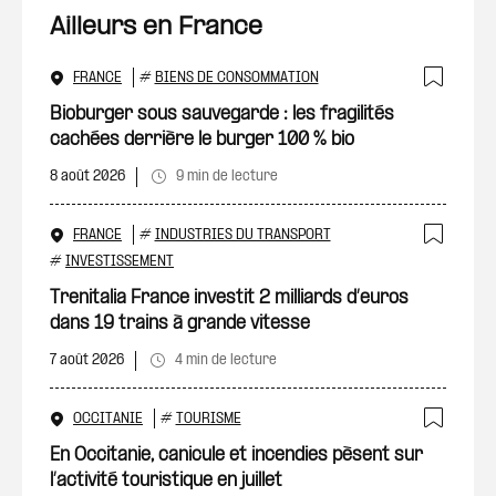
Ailleurs en France
FRANCE
#
BIENS DE CONSOMMATION
Ajout
Bioburger sous sauvegarde : les fragilités
cachées derrière le burger 100 % bio
8 août 2026
9 min de lecture
FRANCE
#
INDUSTRIES DU TRANSPORT
Ajout
#
INVESTISSEMENT
Trenitalia France investit 2 milliards d’euros
dans 19 trains à grande vitesse
7 août 2026
4 min de lecture
OCCITANIE
#
TOURISME
Ajout
En Occitanie, canicule et incendies pèsent sur
l’activité touristique en juillet