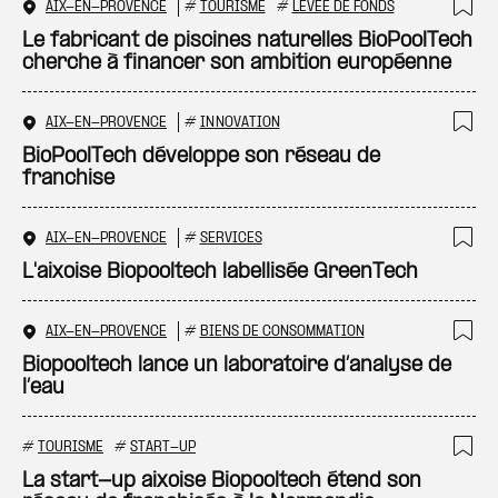
AIX-EN-PROVENCE
#
TOURISME
#
LEVÉE DE FONDS
Ajo
Le fabricant de piscines naturelles BioPoolTech
cherche à financer son ambition européenne
AIX-EN-PROVENCE
#
INNOVATION
Ajo
BioPoolTech développe son réseau de
franchise
AIX-EN-PROVENCE
#
SERVICES
Ajo
L'aixoise Biopooltech labellisée GreenTech
AIX-EN-PROVENCE
#
BIENS DE CONSOMMATION
Ajo
Biopooltech lance un laboratoire d’analyse de
l’eau
#
TOURISME
#
START-UP
Ajo
La start-up aixoise Biopooltech étend son