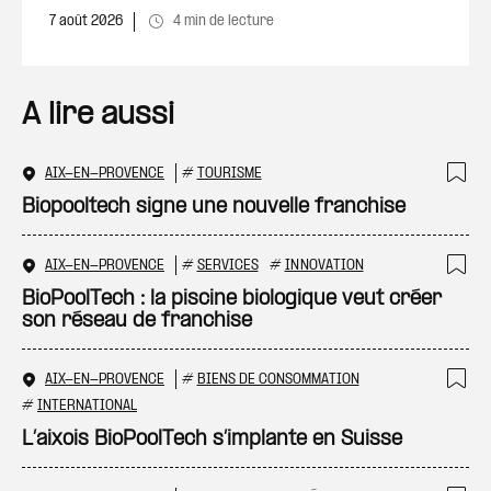
7 août 2026
4 min de lecture
A lire aussi
AIX-EN-PROVENCE
#
TOURISME
Ajo
Biopooltech signe une nouvelle franchise
AIX-EN-PROVENCE
#
SERVICES
#
INNOVATION
Ajo
BioPoolTech : la piscine biologique veut créer
son réseau de franchise
AIX-EN-PROVENCE
#
BIENS DE CONSOMMATION
Ajo
#
INTERNATIONAL
L’aixois BioPoolTech s’implante en Suisse