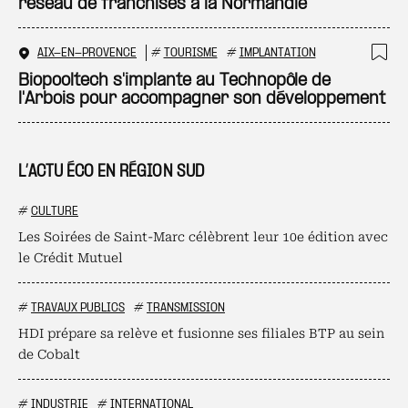
réseau de franchisés à la Normandie
AIX-EN-PROVENCE
#
TOURISME
#
IMPLANTATION
Ajo
Biopooltech s'implante au Technopôle de
l'Arbois pour accompagner son développement
L’ACTU ÉCO EN RÉGION SUD
#
CULTURE
Les Soirées de Saint-Marc célèbrent leur 10e édition avec
le Crédit Mutuel
#
TRAVAUX PUBLICS
#
TRANSMISSION
HDI prépare sa relève et fusionne ses filiales BTP au sein
de Cobalt
#
INDUSTRIE
#
INTERNATIONAL