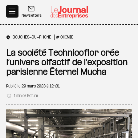
Aller au contenu principal
Newsletters
BOUCHES-DU-RHÔNE
#
CHIMIE
La société Technicoflor crée
l’univers olfactif de l’exposition
parisienne Éternel Mucha
Publié le
29 mars 2023 à 12h31
1 min de lecture