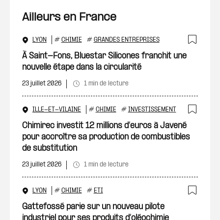
Ailleurs en France
LYON
#
CHIMIE
#
GRANDES ENTREPRISES
Ajout
À Saint-Fons, Bluestar Silicones franchit une
nouvelle étape dans la circularité
23 juillet 2026
1 min de lecture
ILLE-ET-VILAINE
#
CHIMIE
#
INVESTISSEMENT
Ajout
Chimirec investit 12 millions d’euros à Javené
pour accroître sa production de combustibles
de substitution
23 juillet 2026
1 min de lecture
LYON
#
CHIMIE
#
ETI
Ajout
Gattefossé parie sur un nouveau pilote
industriel pour ses produits d’oléochimie