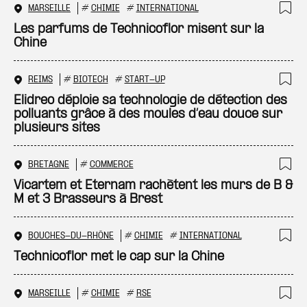
MARSEILLE
#
CHIMIE
#
INTERNATIONAL
Ajo
Les parfums de Technicoflor misent sur la
Chine
REIMS
#
BIOTECH
#
START-UP
Ajo
Elidreo déploie sa technologie de détection des
polluants grâce à des moules d’eau douce sur
plusieurs sites
BRETAGNE
#
COMMERCE
Ajo
Vicartem et Eternam rachètent les murs de B &
M et 3 Brasseurs à Brest
BOUCHES-DU-RHÔNE
#
CHIMIE
#
INTERNATIONAL
Ajo
Technicoflor met le cap sur la Chine
MARSEILLE
#
CHIMIE
#
RSE