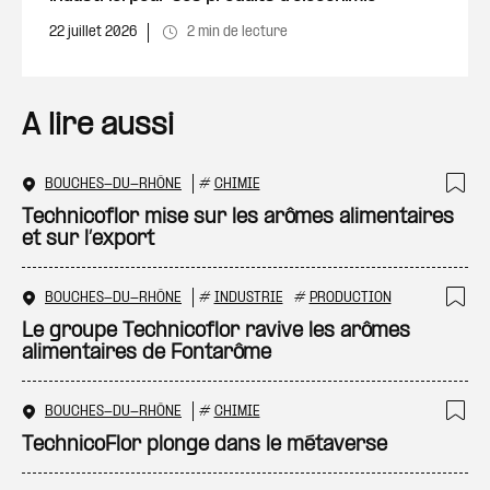
22 juillet 2026
2 min de lecture
A lire aussi
BOUCHES-DU-RHÔNE
#
CHIMIE
Ajo
Technicoflor mise sur les arômes alimentaires
et sur l’export
BOUCHES-DU-RHÔNE
#
INDUSTRIE
#
PRODUCTION
Ajo
Le groupe Technicoflor ravive les arômes
alimentaires de Fontarôme
BOUCHES-DU-RHÔNE
#
CHIMIE
Ajo
TechnicoFlor plonge dans le métaverse