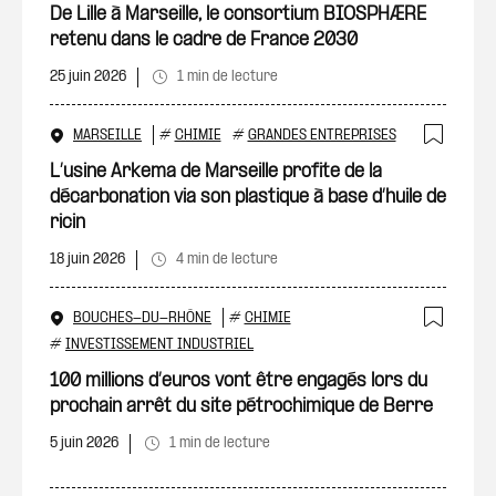
Ajout
De Lille à Marseille, le consortium BIOSPHÆRE
retenu dans le cadre de France 2030
25 juin 2026
1 min de lecture
MARSEILLE
#
CHIMIE
#
GRANDES ENTREPRISES
Ajout
L’usine Arkema de Marseille profite de la
décarbonation via son plastique à base d’huile de
ricin
18 juin 2026
4 min de lecture
BOUCHES-DU-RHÔNE
#
CHIMIE
Ajout
#
INVESTISSEMENT INDUSTRIEL
100 millions d’euros vont être engagés lors du
prochain arrêt du site pétrochimique de Berre
5 juin 2026
1 min de lecture