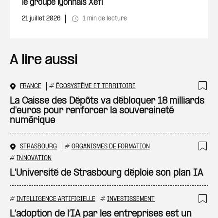
le groupe lyonnais Xefi
21 juillet 2026
1 min de lecture
A lire aussi
FRANCE
#
ÉCOSYSTÈME ET TERRITOIRE
Ajo
La Caisse des Dépôts va débloquer 18 milliards
d'euros pour renforcer la souveraineté
numérique
STRASBOURG
#
ORGANISMES DE FORMATION
Ajo
#
INNOVATION
L'Université de Strasbourg déploie son plan IA
#
INTELLIGENCE ARTIFICIELLE
#
INVESTISSEMENT
Ajo
L’adoption de l’IA par les entreprises est un