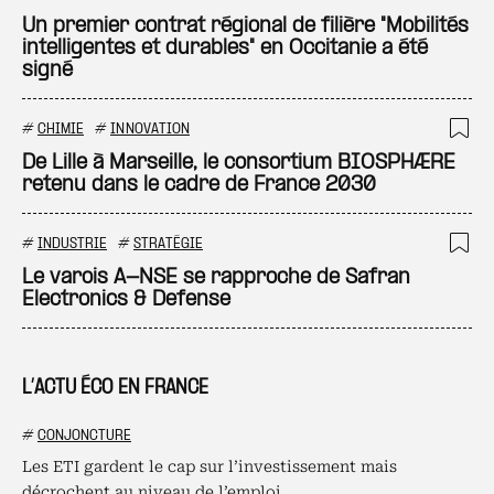
Un premier contrat régional de filière "Mobilités
intelligentes et durables" en Occitanie a été
signé
#
CHIMIE
#
INNOVATION
Ajo
De Lille à Marseille, le consortium BIOSPHÆRE
retenu dans le cadre de France 2030
#
INDUSTRIE
#
STRATÉGIE
Ajo
Le varois A-NSE se rapproche de Safran
Electronics & Defense
L’ACTU ÉCO EN FRANCE
#
CONJONCTURE
Les ETI gardent le cap sur l’investissement mais
décrochent au niveau de l’emploi