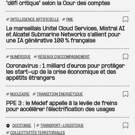
"défi critique" selon la Cour des comptes
#
INTELLIGENCE ARTIFICIELLE
#
PME
Ajo
Le marseillais Unitel Cloud Services, Mistral AI
et Alcatel Submarine Networks s’allient pour
une IA générative 100 % française
#
NUMÉRIQUE
#
RÉSEAUX D'ACCOMPAGNEMENT
Ajo
Coronavirus : 1 milliard d'euros pour protéger
les start-up de la crise économique et des
appétits étrangers
#
NUCLÉAIRE
#
TRANSITION ÉNERGÉTIQUE
Ajo
PPE 3 : le Medef appelle à la levée de freins
pour accélérer l'électrification des usages
OCCITANIE
#
TRANSPORT-LOGISTIQUE
Ajo
#
COLLECTIVITÉS TERRITORIALES