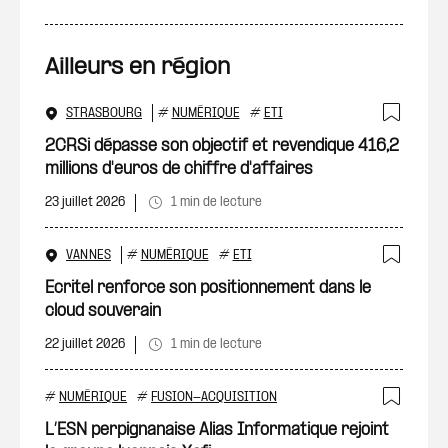
Ailleurs en région
STRASBOURG
#
NUMÉRIQUE
#
ETI
Ajout
2CRSi dépasse son objectif et revendique 416,2
millions d'euros de chiffre d'affaires
23 juillet 2026
1 min de lecture
VANNES
#
NUMÉRIQUE
#
ETI
Ajout
Ecritel renforce son positionnement dans le
cloud souverain
22 juillet 2026
1 min de lecture
#
NUMÉRIQUE
#
FUSION-ACQUISITION
Ajout
L’ESN perpignanaise Alias Informatique rejoint