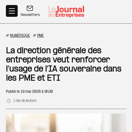
Aller au contenu principal
Newsletters
#
NUMÉRIQUE
#
PME
La direction générale des
entreprises veut renforcer
l’usage de l’IA souveraine dans
les PME et ETI
Publié le
19 mai 2026 à 9h30
1 min de lecture