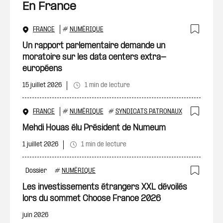
En France
FRANCE
#
NUMÉRIQUE
Ajout
Un rapport parlementaire demande un
moratoire sur les data centers extra-
européens
15 juillet 2026
1 min de lecture
FRANCE
#
NUMÉRIQUE
#
SYNDICATS PATRONAUX
Ajout
Mehdi Houas élu Président de Numeum
1 juillet 2026
1 min de lecture
Dossier
#
NUMÉRIQUE
Ajout
Les investissements étrangers XXL dévoilés
lors du sommet Choose France 2026
juin 2026