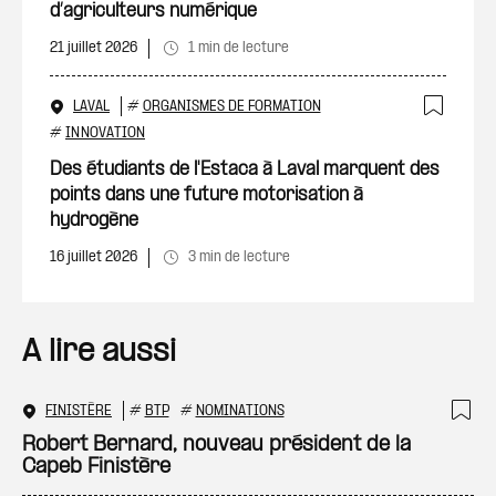
d’agriculteurs numérique
21 juillet 2026
1 min de lecture
LAVAL
#
ORGANISMES DE FORMATION
Ajout
#
INNOVATION
Des étudiants de l'Estaca à Laval marquent des
points dans une future motorisation à
hydrogène
16 juillet 2026
3 min de lecture
A lire aussi
FINISTÈRE
#
BTP
#
NOMINATIONS
Ajo
Robert Bernard, nouveau président de la
Capeb Finistère