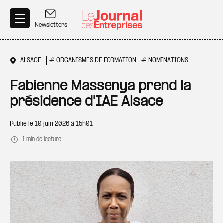
Aller au contenu principal
Newsletters
ALSACE
#
ORGANISMES DE FORMATION
#
NOMINATIONS
Fabienne Massenya prend la
présidence d'IAE Alsace
Publié le
10 juin 2026 à 15h01
1 min de lecture