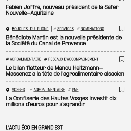
Ajo
Fabien Joffre, nouveau président de la Safer
Nouvelle-Aquitaine
BOUCHES-DU-RHÔNE
#
SERVICES
#
NOMINATIONS
Ajo
Bénédicte Martin est la nouvelle présidente de
la Société du Canal de Provence
#
AGROALIMENTAIRE
#
RÉSEAUX D'ACCOMPAGNEMENT
Ajo
Le bilan flatteur de Manou Heitzmann-
Massenez à la tête de l'agroalimentaire alsacien
VOSGES
#
AGROALIMENTAIRE
#
PME
Ajo
La Confiserie des Hautes Vosges investit dix
millions d’euros pour s’agrandir
L’ACTU ÉCO EN GRAND EST