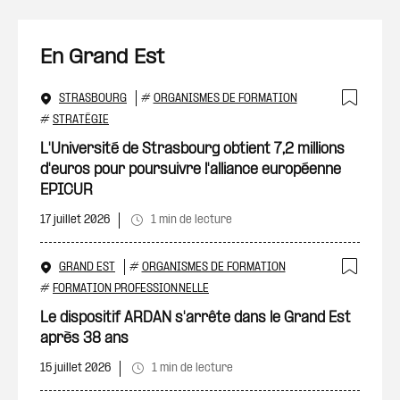
En Grand Est
STRASBOURG
#
ORGANISMES DE FORMATION
Ajout
#
STRATÉGIE
L'Université de Strasbourg obtient 7,2 millions
d'euros pour poursuivre l'alliance européenne
EPICUR
17 juillet 2026
1 min de lecture
GRAND EST
#
ORGANISMES DE FORMATION
Ajout
#
FORMATION PROFESSIONNELLE
Le dispositif ARDAN s'arrête dans le Grand Est
après 38 ans
15 juillet 2026
1 min de lecture