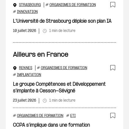
STRASBOURG
#
ORGANISMES DE FORMATION
Ajout
#
INNOVATION
L'Université de Strasbourg déploie son plan IA
10 juillet 2026
1 min de lecture
Ailleurs en France
RENNES
#
ORGANISMES DE FORMATION
Ajout
#
IMPLANTATION
Le groupe Compétences et Développement
s'implante à Cesson-Sévigné
23 juillet 2026
1 min de lecture
#
ORGANISMES DE FORMATION
#
ETI
Ajout
CCPA s’implique dans une formation