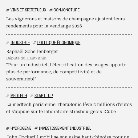
#
VINS ET SPIRITUEUX
#
CONJONCTURE
Les vignerons et maisons de champagne ajustent leurs
rendements pour la vendange 2026
#
INDUSTRIE
#
POLITIQUE ÉCONOMIQUE
Raphaël Schellenberger
député du Haut-Rhin
"Pour un industriel, l’électrification des usages apporte
plus de performance, de compétitivité et de
souveraineté"
#
MEDTECH
#
START-UP
La medtech parisienne TheraSonic lève 2 millions d’euros
et s’appuie sur le laboratoire strasbourgeois ICube
#
HYDROGÈNE
#
INVESTISSEMENT INDUSTRIEL
John Cockerill mobilise son usine haut-rhinoise pour un