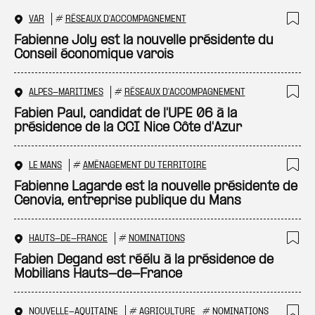
VAR
#
RÉSEAUX D'ACCOMPAGNEMENT
Ajo
Fabienne Joly est la nouvelle présidente du
Conseil économique varois
ALPES-MARITIMES
#
RÉSEAUX D'ACCOMPAGNEMENT
Ajo
Fabien Paul, candidat de l'UPE 06 à la
présidence de la CCI Nice Côte d'Azur
LE MANS
#
AMÉNAGEMENT DU TERRITOIRE
Ajo
Fabienne Lagarde est la nouvelle présidente de
Cenovia, entreprise publique du Mans
HAUTS-DE-FRANCE
#
NOMINATIONS
Ajo
Fabien Degand est réélu à la présidence de
Mobilians Hauts-de-France
NOUVELLE-AQUITAINE
#
AGRICULTURE
#
NOMINATIONS