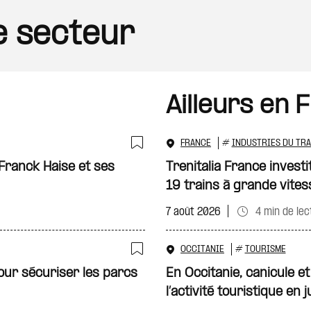
le secteur
Ailleurs en 
FRANCE
#
INDUSTRIES DU TR
Ajouter à ma sélecti
Franck Haise et ses
Trenitalia France investi
19 trains à grande vites
7 août 2026
4 min de lec
OCCITANIE
#
TOURISME
Ajouter à ma sélecti
our sécuriser les parcs
En Occitanie, canicule e
l’activité touristique en ju