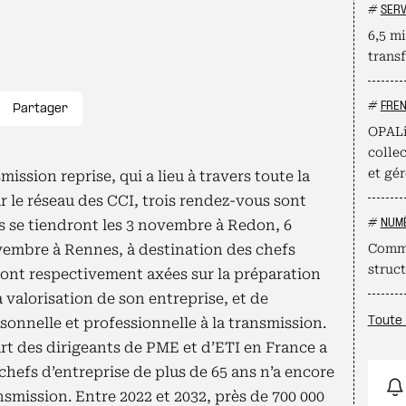
#
SERV
6,5 mi
trans
#
FRE
Partager
OPALi
collec
et gér
ission reprise, qui a lieu à travers toute la
 le réseau des CCI, trois rendez-vous sont
ls se tiendront les 3 novembre à Redon, 6
#
NUM
embre à Rennes, à destination des chefs
Comme
struct
sont respectivement axées sur la préparation
a valorisation de son entreprise, et de
rsonnelle et professionnelle à la transmission.
Toute 
art des dirigeants de PME et d’ETI en France a
 chefs d’entreprise de plus de 65 ans n’a encore
mission. Entre 2022 et 2032, près de 700 000