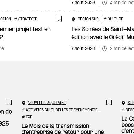
7 août 2026
4 min de lec
UCTION
#
STRATÉGIE
RÉGION SUD
#
CULTURE
Ajouter à ma sélecti
mier projet test en
Les Soirées de Saint-Ma
O2
édition avec le Crédit Mu
re
7 août 2026
2 min de lec
NOUVELLE-AQUITAINE
SEI
Ajouter à ma sélection
Ajouter
#
ACTIVITÉS CULTURELLES ET ÉVÉNEMENTIEL
#
RÉS
on de
#
TPE
La C
2025
boos
Le Mois de la transmission
d'en
d'entreprise de retour pour une