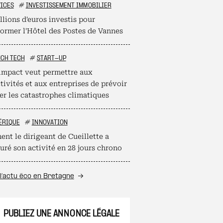
ICES
#
INVESTISSEMENT IMMOBILIER
llions d'euros investis pour
former l'Hôtel des Postes de Vannes
NCH TECH
#
START-UP
mpact veut permettre aux
tivités et aux entreprises de prévoir
er les catastrophes climatiques
ÉRIQUE
#
INNOVATION
nt le dirigeant de Cueillette a
uré son activité en 28 jours chrono
l’actu éco en Bretagne
PUBLIEZ UNE ANNONCE LÉGALE