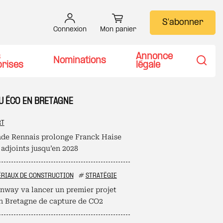
S'abonner
Connexion
Mon panier
s
Annonce
Nominations
prises
légale
Recher
TU ÉCO EN BRETAGNE
RT
ade Rennais prolonge Franck Haise
 adjoints jusqu’en 2028
RIAUX DE CONSTRUCTION
#
STRATÉGIE
nway va lancer un premier projet
en Bretagne de capture de CO2