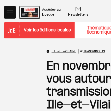
Aller au contenu principal
Accéder au
Newsletters
kiosque
Thématiqu
Voir les éditions locales
économiqu
ILLE-ET-VILAINE
#
TRANSMISSION
En novembre
vous autour
transmissio
Ille-et-Vila