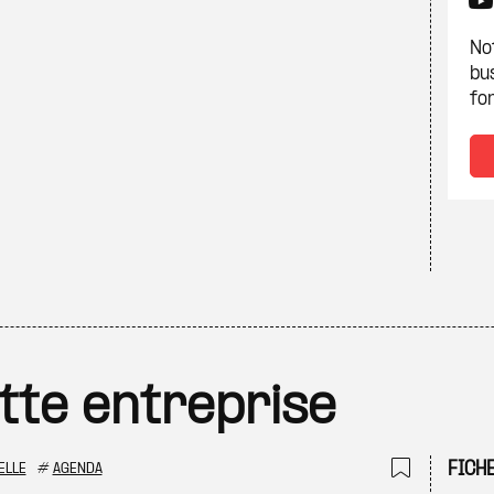
Not
bu
fon
ette entreprise
FICH
ELLE
#
AGENDA