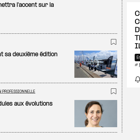
Ajouter
ettra l’accent sur la
C
C
D
T
I
Ajouter
nt sa deuxième édition
E
#
N PROFESSIONNELLE
Ajouter
ules aux évolutions