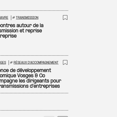
HAVRE
#
TRANSMISSION
 à ma sélection
Ajouter à ma sél
ontres autour de la
smission et reprise
treprise
SGES
#
RÉSEAUX D'ACCOMPAGNEMENT
 à ma sélection
Ajouter à ma sél
ence de développement
omique Vosges & Co
mpagne les dirigeants pour
transmissions d’entreprises