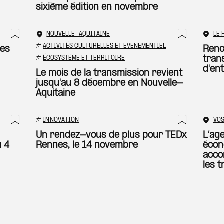
sixième édition en novembre
NOUVELLE-AQUITAINE
LE 
Ajouter à ma sélection
Ajouter
#
ACTIVITÉS CULTURELLES ET ÉVÉNEMENTIEL
les
Renc
#
ÉCOSYSTÈME ET TERRITOIRE
tran
d'en
Le mois de la transmission revient
jusqu'au 8 décembre en Nouvelle-
Aquitaine
#
INNOVATION
VO
Ajouter à ma sélection
Ajouter
Un rendez-vous de plus pour TEDx
L’ag
u 4
Rennes, le 14 novembre
écon
acco
les 