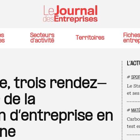
es
Secteurs
Fiche
Territoires
es
d'activité
entre
L’AC
#
SPO
, trois rendez-
Le St
et ses
 de la
#
MATÉ
n d’entreprise en
Carbo
test 
ine