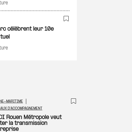
ture
on
Ajouter à ma sélec
rc célèbrent leur 10e
tuel
ture
NE-MARITIME
 à ma sélection
Ajouter à ma sél
EAUX D'ACCOMPAGNEMENT
CI Rouen Métropole veut
ter la transmission
treprise