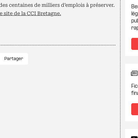
des centaines de milliers d’emplois à préserver.
Be
le site de la CCI Bretagne.
lég
pub
ra
Partager
Fic
fin