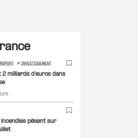
France
ANSPORT
#
INVESTISSEMENT
on
Ajouter à ma sélec
t 2 milliards d’euros dans
se
ture
on
Ajouter à ma sélec
t incendies pèsent sur
illet