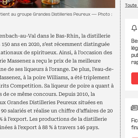
Toute 
rtient au groupe Grandes Distilleries Peureux — Photo :
fenbach-au-Val dans le Bas-Rhin, la distillerie
Be
es 150 ans en 2020, s’est récemment distinguée
lég
ationaux de spiritueux. Ainsi, à l’occasion des
pub
rie Massenez a reçu le prix de la meilleure
ra
ne de ses liqueurs à l’orange. De plus, l’eau-de-
ssenez, à la poire Williams, a été triplement
its Competition. Sa liqueur de poire a quant à
rs de ce même concours. Depuis 2010, la
aux Grandes Distilleries Peureux situées en
 salariés et réalise un chiffre d’affaires de 20
 à l’export. Les productions de la distillerie
Fic
nées à l’export à 88 % à travers 146 pays.
fin