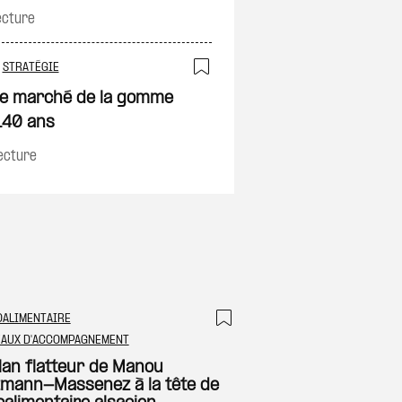
ecture
on
#
STRATÉGIE
Ajouter à ma sélec
 le marché de la gomme
 140 ans
ecture
OALIMENTAIRE
 à ma sélection
Ajouter à ma sél
EAUX D'ACCOMPAGNEMENT
ilan flatteur de Manou
zmann-Massenez à la tête de