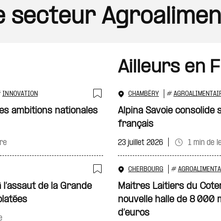
le secteur Agroalimen
Ailleurs en 
#
INNOVATION
CHAMBÉRY
#
AGROALIMENTAI
Ajouter à ma sélecti
les ambitions nationales
Alpina Savoie consolide
français
re
23 juillet 2026
1 min de l
CHERBOURG
#
AGROALIMENTA
Ajouter à ma sélecti
 l’assaut de la Grande
Maitres Laitiers du Cot
olatées
nouvelle halle de 8 000 
d’euros
e