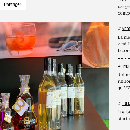
Partager
usage
compé
#
MED
La me
2 mill
labor
#
HYD
John 
rhino
40 M
#
FRE
"Le Gr
start-