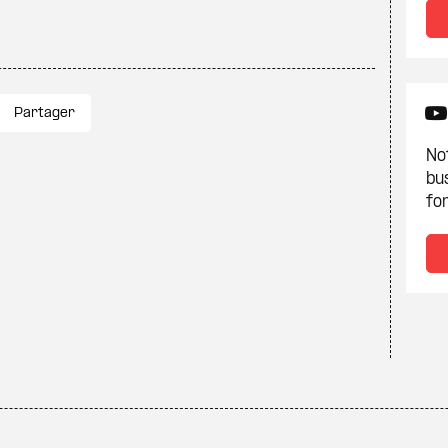
Partager
Not
bu
fon