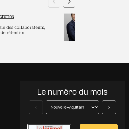
Précédent
Suivant
GESTION
GRAND ES
sie des collaborateurs,
Labels et plate
 de rétention
pour dirigeants
Le numéro du mois
Précédent
Suivant