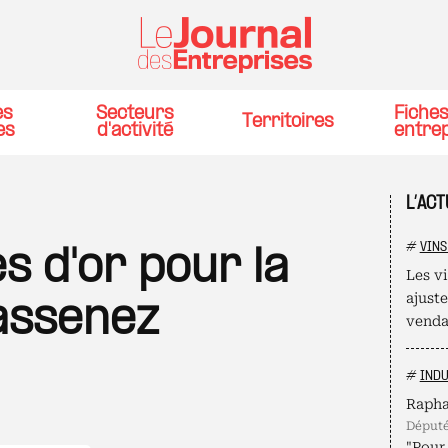
es
Secteurs
Fiche
Territoires
es
d'activité
entre
L’ACT
#
VINS
s d'or pour la
Les v
ajust
Massenez
venda
#
INDU
Rapha
déput
"Pour 