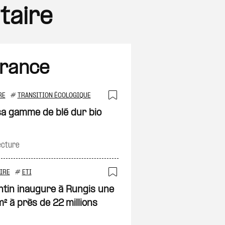
taire
France
RE
#
TRANSITION ÉCOLOGIQUE
on
Ajouter à ma sélec
 sa gamme de blé dur bio
ecture
IRE
#
ETI
on
Ajouter à ma sélec
entin inaugure à Rungis une
m² à près de 22 millions