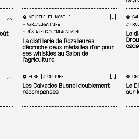
l'agr
MEURTHE-ET-MOSELLE
CA
Ajouter à ma sélection
Ajouter
#
AGROALIMENTAIRE
#
PRO
#
RÉSEAUX D'ACCOMPAGNEMENT
oût
La di
Drou
La distillerie de Rozelieures
cade
décroche deux médailles d’or pour
ses whiskies au Salon de
l’agriculture
EURE
#
CULTURE
CH
Ajouter à ma sélection
Ajouter
Les Calvados Busnel doublement
La Di
récompensés
sur 