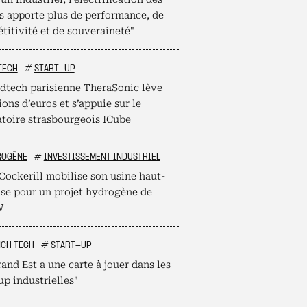
s apporte plus de performance, de
titivité et de souveraineté"
TECH
#
START-UP
dtech parisienne TheraSonic lève
ions d’euros et s’appuie sur le
atoire strasbourgeois ICube
ROGÈNE
#
INVESTISSEMENT INDUSTRIEL
Cockerill mobilise son usine haut-
ise pour un projet hydrogène de
W
NCH TECH
#
START-UP
and Est a une carte à jouer dans les
up industrielles"