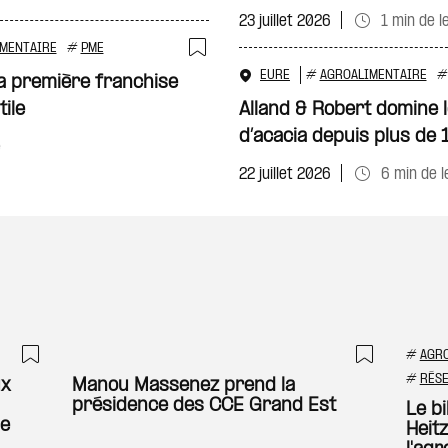
23 juillet 2026
1 min de l
MENTAIRE
#
PME
Ajouter à ma sélecti
EURE
#
AGROALIMENTAIRE
la première franchise
tile
Alland & Robert domine
d’acacia depuis plus de
e
22 juillet 2026
6 min de l
#
AGR
Ajouter à ma sélection
Ajouter
#
RÉS
ux
Manou Massenez prend la
présidence des CCE Grand Est
Le b
de
Heit