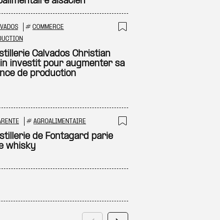
oalimentaire alsacien
LVADOS
#
COMMERCE
 à ma sélection
Ajouter à ma sél
DUCTION
stillerie Calvados Christian
in investit pour augmenter sa
nce de production
ARENTE
#
AGROALIMENTAIRE
 à ma sélection
Ajouter à ma sél
stillerie de Fontagard parie
le whisky