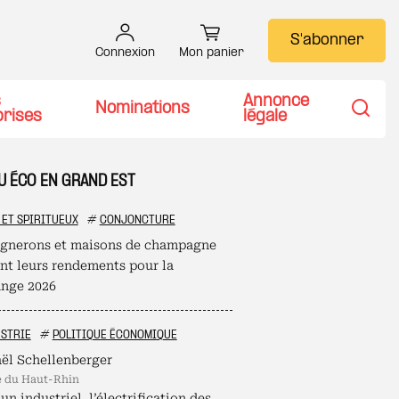
S'abonner
Connexion
Mon panier
s
Annonce
Nominations
prises
légale
Recher
U ÉCO EN GRAND EST
 ET SPIRITUEUX
#
CONJONCTURE
ignerons et maisons de champagne
ent leurs rendements pour la
nge 2026
STRIE
#
POLITIQUE ÉCONOMIQUE
ël Schellenberger
é du Haut-Rhin
un industriel, l’électrification des