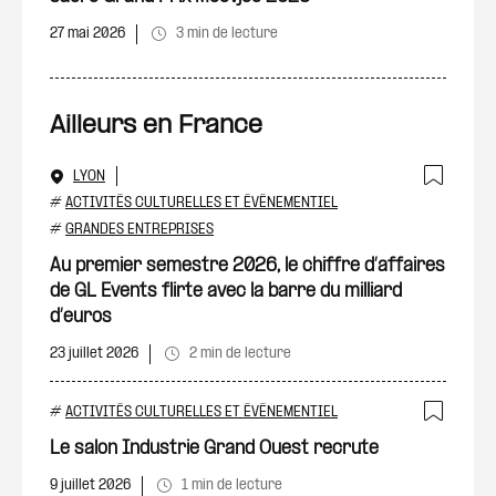
27 mai 2026
3 min de lecture
Ailleurs en France
LYON
Ajout
#
ACTIVITÉS CULTURELLES ET ÉVÉNEMENTIEL
#
GRANDES ENTREPRISES
Au premier semestre 2026, le chiffre d’affaires
de GL Events flirte avec la barre du milliard
d’euros
23 juillet 2026
2 min de lecture
#
ACTIVITÉS CULTURELLES ET ÉVÉNEMENTIEL
Ajout
Le salon Industrie Grand Ouest recrute
9 juillet 2026
1 min de lecture