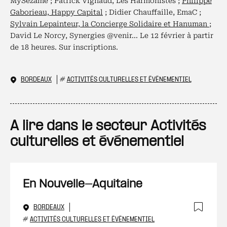
MySezame ; Patrick Vignaud, Les Harmonistes ;
Philippe
Gaborieau, Happy Capital
; Didier Chauffaille, EmaC ;
Sylvain Lepainteur, la Concierge Solidaire et Hanuman
;
David Le Norcy, Synergies @venir... Le 12 février à partir
de 18 heures. Sur inscriptions.
BORDEAUX
#
ACTIVITÉS CULTURELLES ET ÉVÉNEMENTIEL
A lire dans le secteur Activités
culturelles et événementiel
En Nouvelle-Aquitaine
BORDEAUX
Ajout
#
ACTIVITÉS CULTURELLES ET ÉVÉNEMENTIEL