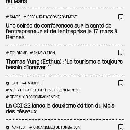
du Mans
#
SANTÉ
#
RÉSEAUX D'ACCOMPAGNEMENT
Ajo
Une soirée de conférences sur la santé de
l'entrepreneur et de l'entreprise le 17 mars à
Rennes
#
TOURISME
#
INNOVATION
Ajo
Thomas Yung (Esthua) : "Le tourisme a toujours
besoin d’innover ""
CÔTES-D'ARMOR
Ajo
#
ACTIVITÉS CULTURELLES ET ÉVÉNEMENTIEL
#
RÉSEAUX D'ACCOMPAGNEMENT
La CCI 22 lance la deuxième édition du Mois
des réseaux
NANTES
#
ORGANISMES DE FORMATION