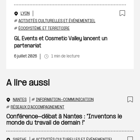
LYON
Ajout
#
ACTIVITÉS CULTURELLES ET ÉVÉNEMENTIEL
#
ÉCOSYSTÈME ET TERRITOIRE
GL Events et Cosmetic Valley lancent un
partenariat
6 juillet 2026
1 min de lecture
A lire aussi
NANTES
#
INFORMATION-COMMUNICATION
Ajo
#
RÉSEAUX D'ACCOMPAGNEMENT
Conférence-débat à Nantes : "Inventons le
monde du travail de demain !"
SARTHE
#
ACTIVITÉS CULTURELLES ET ÉVÉNEMENTIEL