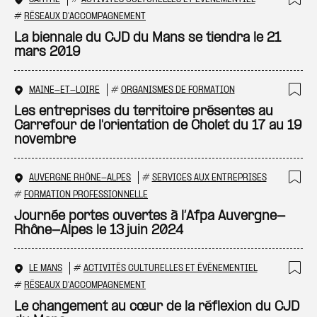
Ajo
#
RÉSEAUX D'ACCOMPAGNEMENT
La biennale du CJD du Mans se tiendra le 21
mars 2019
MAINE-ET-LOIRE
#
ORGANISMES DE FORMATION
Ajo
Les entreprises du territoire présentes au
Carrefour de l'orientation de Cholet du 17 au 19
novembre
AUVERGNE RHÔNE-ALPES
#
SERVICES AUX ENTREPRISES
Ajo
#
FORMATION PROFESSIONNELLE
Journée portes ouvertes à l’Afpa Auvergne-
Rhône-Alpes le 13 juin 2024
LE MANS
#
ACTIVITÉS CULTURELLES ET ÉVÉNEMENTIEL
Ajo
#
RÉSEAUX D'ACCOMPAGNEMENT
Le changement au cœur de la réflexion du CJD