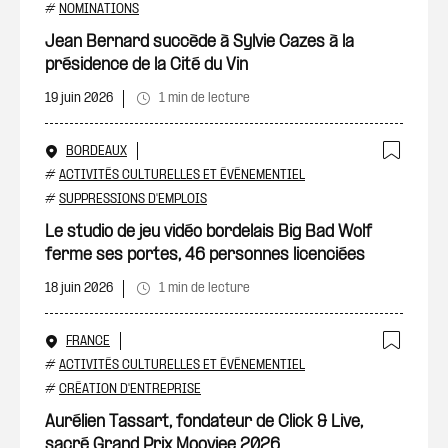
#
NOMINATIONS
Jean Bernard succède à Sylvie Cazes à la
présidence de la Cité du Vin
19 juin 2026
1 min de lecture
BORDEAUX
Ajout
#
ACTIVITÉS CULTURELLES ET ÉVÉNEMENTIEL
#
SUPPRESSIONS D'EMPLOIS
Le studio de jeu vidéo bordelais Big Bad Wolf
ferme ses portes, 46 personnes licenciées
18 juin 2026
1 min de lecture
FRANCE
Ajout
#
ACTIVITÉS CULTURELLES ET ÉVÉNEMENTIEL
#
CRÉATION D'ENTREPRISE
Aurélien Tassart, fondateur de Click & Live,
sacré Grand Prix Moovjee 2026