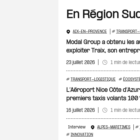
En Région Su
AIX-EN-PROVENCE
#
TRANSPORT-
Modal Group a obtenu les a
exploiter Traix, son entrepr
23 juillet 2026
1 min de lectu
#
TRANSPORT-LOGISTIQUE
#
ÉCOSYST
L’Aéroport Nice Côte d’Azur 
premiers taxis volants 100 
16 juillet 2026
1 min de lectu
Interview
ALPES-MARITIMES
#
#
INNOVATION