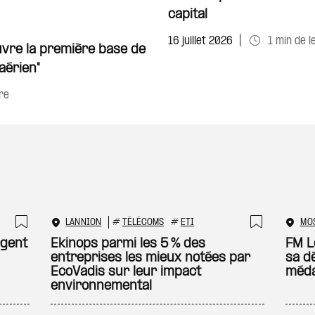
capital
16 juillet 2026
1 min de l
ouvre la première base de
aérien"
re
LANNION
#
TÉLÉCOMS
#
ETI
MO
Ajouter à ma sélection
Ajouter
rgent
Ekinops parmi les 5 % des
FM Lo
entreprises les mieux notées par
sa d
EcoVadis sur leur impact
méda
environnemental