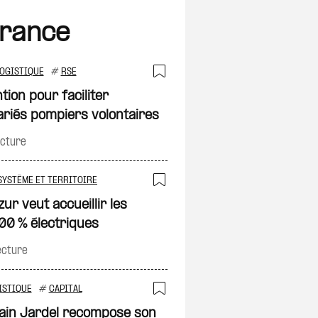
France
OGISTIQUE
#
RSE
on
Ajouter à ma sélec
ion pour faciliter
ariés pompiers volontaires
ecture
SYSTÈME ET TERRITOIRE
on
Ajouter à ma sélec
ur veut accueillir les
00 % électriques
ecture
ISTIQUE
#
CAPITAL
on
Ajouter à ma sélec
sain Jardel recompose son