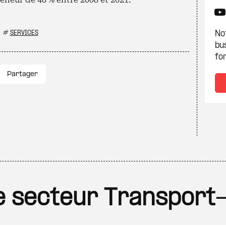
#
SERVICES
Not
bu
fon
Partager
le secteur Transport