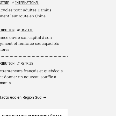
STRIE
#
INTERNATIONAL
ricycles pour adultes Damius
nuent leur route en Chine
RIBUTION
#
CAPITAL
ance ouvre son capital à son
ement et renforce ses capacités
cières
RIBUTION
#
REPRISE
ntrepreneurs français et québécois
nt donner un nouveau souffle à
mania
l’actu éco en Région Sud