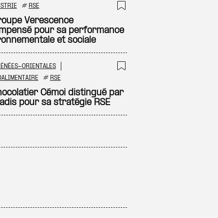
STRIE
#
RSE
 à ma sélection
Ajouter à ma sél
roupe Verescence
mpensé pour sa performance
ronnementale et sociale
RÉNÉES-ORIENTALES
 à ma sélection
Ajouter à ma sél
OALIMENTAIRE
#
RSE
hocolatier Cémoi distingué par
adis pour sa stratégie RSE