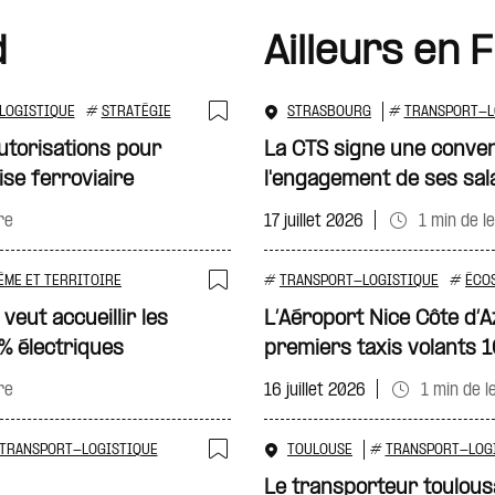
d
Ailleurs en 
LOGISTIQUE
#
STRATÉGIE
STRASBOURG
#
TRANSPORT-L
Ajouter à ma sélecti
utorisations pour
La CTS signe une convent
ise ferroviaire
l'engagement de ses sal
re
17 juillet 2026
1 min de l
ÈME ET TERRITOIRE
#
TRANSPORT-LOGISTIQUE
#
ÉCO
Ajouter à ma sélecti
veut accueillir les
L’Aéroport Nice Côte d’Az
% électriques
premiers taxis volants 1
re
16 juillet 2026
1 min de l
TRANSPORT-LOGISTIQUE
TOULOUSE
#
TRANSPORT-LOG
Ajouter à ma sélecti
Le transporteur toulou