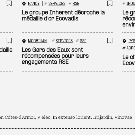
NANCY
#
SERVICES
#
RSE
#
INDU
Ajouter à ma sélection
Ajouter
Le groupe Inherent décroche la
Le g
médaille d’or Ecovadis
réco
envi
MORBIHAN
#
SERVICES
#
RSE
PY
Ajouter à ma sélection
Ajouter
#
AGR
aille
Les Gars des Eaux sont
récompensées pour leurs
Le c
engagements RSE
Ecov
en Côtes-d'Armor
,
V elec
,
In extenso lorient
,
Irrijardin
,
Vinovae