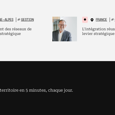
NE-ALPES
#
GESTION
FRANCE
#
nt des réseaux de
L’intégration réus
 stratégique
levier stratégique
territoire en 5 minutes, chaque jour.