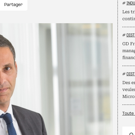
#
INDU
Partager
Les t
conti
#
DIST
GD Fr
manag
finan
#
DIST
Des e
veule
Micro
Toute 