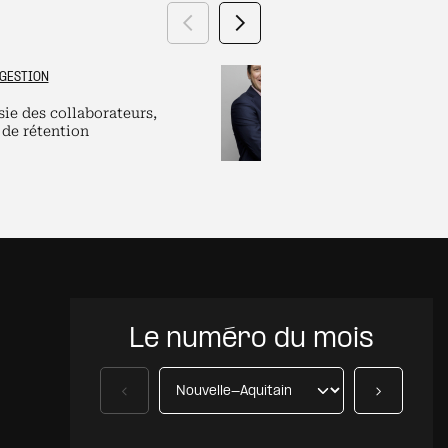
Précédent
Suivant
GESTION
GRAND ES
sie des collaborateurs,
Labels et plate
 de rétention
pour dirigeants
Le numéro du mois
Précédent
Suivant