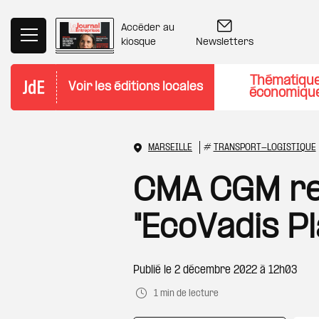
Aller au contenu principal
Accéder au
Newsletters
kiosque
Thématiqu
Voir les éditions locales
économiqu
MARSEILLE
#
TRANSPORT-LOGISTIQUE
CMA CGM reç
"EcoVadis P
Publié le
2 décembre 2022 à 12h03
1 min de lecture