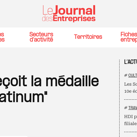
es
Secteurs
Fiche
Territoires
es
d'activité
entre
L’AC
#
CUL
oit la médaille
Les S
10e é
latinum"
#
TRAV
HDI p
filial