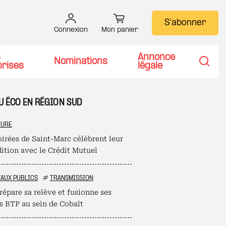
S'abonner
Connexion
Mon panier
s
Annonce
Nominations
prises
légale
Recher
TU ÉCO EN RÉGION SUD
TURE
oirées de Saint-Marc célèbrent leur
dition avec le Crédit Mutuel
AUX PUBLICS
#
TRANSMISSION
répare sa relève et fusionne ses
es BTP au sein de Cobalt