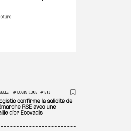
ecture
SELLE
#
LOGISTIQUE
#
ETI
 à ma sélection
Ajouter à ma sél
gistic confirme la solidité de
émarche RSE avec une
ille d’or Ecovadis