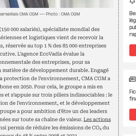
Be
marseillais CMA CGM — Photo : CMA CGM
lég
pub
50 000 salariés), spécialiste mondial des
ra
aériennes et logistiques vient de recevoir la
s, réservée au top 1 % des 85 000 entreprises
cutive. L’agence EcoVadis évalue la
ronnementale des entreprises, pour sa
en matière de développement durable. Engagé
t la protection de l’environnement, CMA CGM a
bone en 2050. Pour cela, le groupe a mis en
Fic
 et s’appuie sur trois piliers indissociables : le
fin
ation de l’environnement, et le développement
roupe a pour ambition d’être un des leaders
nées sur toute sa chaîne de valeur.
Les actions
nsi permis de réduire les émissions de CO₂ du
eneur de 48 % entre 2008 et 2021.