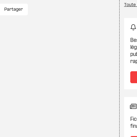
Toute
Partager
Be
lég
pub
ra
Fic
fin