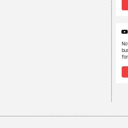
Not
bu
fon