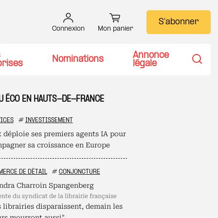
S'abonner
Connexion
Mon panier
s
Annonce
Nominations
prises
légale
Recher
TU ÉCO EN HAUTS-DE-FRANCE
ICES
#
INVESTISSEMENT
 déploie ses premiers agents IA pour
pagner sa croissance en Europe
ERCE DE DÉTAIL
#
CONJONCTURE
ndra Charroin Spangenberg
ente du syndicat de la librairie française
s librairies disparaissent, demain les
urs mourront aussi"