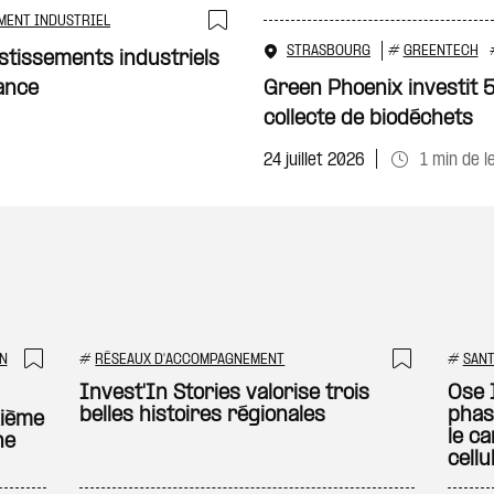
MENT INDUSTRIEL
Ajouter à ma sélecti
STRASBOURG
#
GREENTECH
stissements industriels
ance
Green Phoenix investit 
collecte de biodéchets
24 juillet 2026
1 min de l
N
#
RÉSEAUX D'ACCOMPAGNEMENT
#
SAN
Ajouter à ma sélection
Ajouter
Invest'In Stories valorise trois
Ose 
belles histoires régionales
phas
xième
le c
ne
cellu