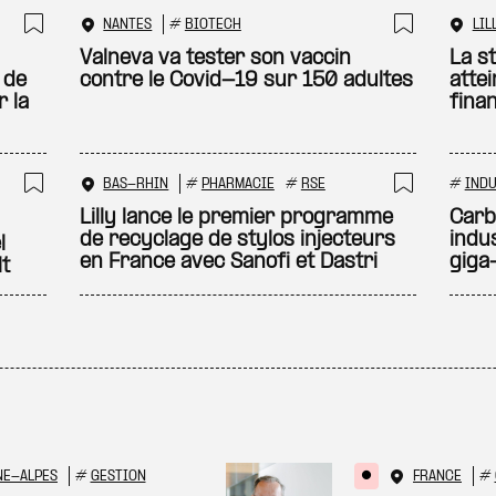
NANTES
#
BIOTECH
LIL
Ajouter à ma sélection
Ajouter
Valneva va tester son vaccin
La s
 de
contre le Covid-19 sur 150 adultes
attei
 la
fina
BAS-RHIN
#
PHARMACIE
#
RSE
#
INDU
Ajouter à ma sélection
Ajouter
Lilly lance le premier programme
Carb
de recyclage de stylos injecteurs
indus
l
en France avec Sanofi et Dastri
giga
lt
NE-ALPES
#
GESTION
FRANCE
#