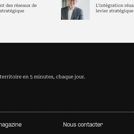
nt des réseaux de
L’intégration réus
 stratégique
levier stratégique
territoire en 5 minutes, chaque jour.
e page
magazine
Nous contacter