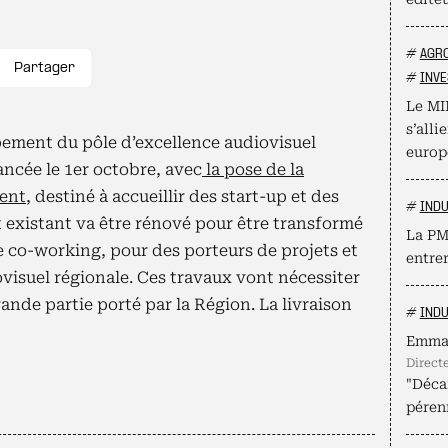
#
AGR
Partager
#
INVE
Le MI
s’alli
ement du pôle d’excellence audiovisuel
europ
ancée le 1er octobre, avec
la pose de la
ment
, destiné à accueillir des start-up et des
#
INDU
 existant va être rénové pour être transformé
La PME
 co-working, pour des porteurs de projets et
entrer
iovisuel régionale. Ces travaux vont nécessiter
ande partie porté par la Région. La livraison
#
INDU
Emma
direc
"Décar
pérenn