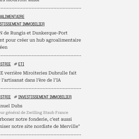
OALIMENTAIRE
STISSEMENT IMMOBILIER
N de Rungis et Dunkerque-Port
ent pour créer un hub agroalimentaire
éen
STRIE
#
ETI
 verrière Miroiteries Dubrulle fait
 l’artisanat dans l’ère de l’IA
STRIE
#
INVESTISSEMENT IMMOBILIER
nuel Dubs
teur général de Zwilling Staub France
boner notre fonderie, c’est aussi
iser notre site nordiste de Merville"