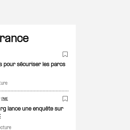
France
on
Ajouter à ma sélec
s pour sécuriser les parcs
ture
#
PME
on
Ajouter à ma sélec
urg lance une enquête sur
E
ecture