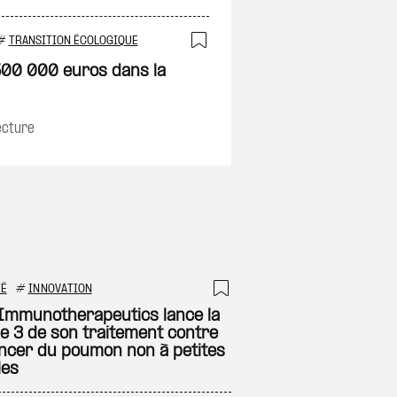
on
#
TRANSITION ÉCOLOGIQUE
Ajouter à ma sélec
500 000 euros dans la
ecture
TÉ
#
INNOVATION
 à ma sélection
Ajouter à ma sél
Immunotherapeutics lance la
e 3 de son traitement contre
ancer du poumon non à petites
les