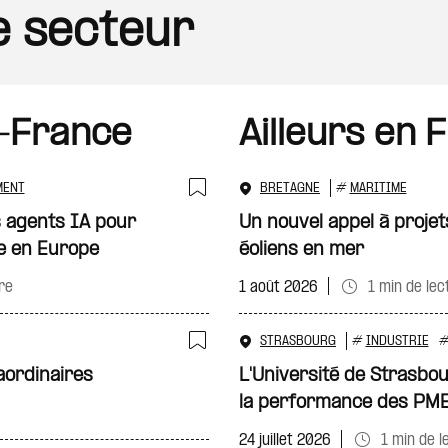
le secteur
-France
Ailleurs en 
MENT
BRETAGNE
#
MARITIME
Ajouter à ma sélecti
 agents IA pour
Un nouvel appel à projet
e en Europe
éoliens en mer
re
1 août 2026
1 min de lec
STRASBOURG
#
INDUSTRIE
Ajouter à ma sélecti
aordinaires
L'Université de Strasbo
la performance des PM
24 juillet 2026
1 min de l