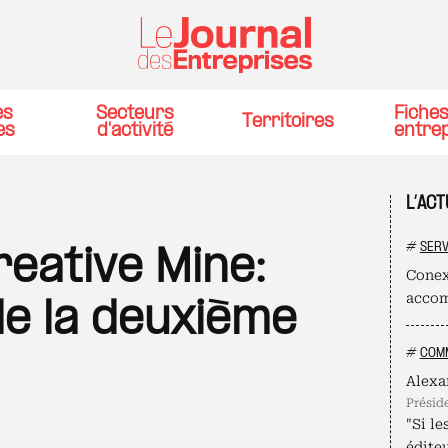
es
Secteurs
Fiche
Territoires
es
d'activité
entre
L’AC
#
SERV
eative Mine:
Conex
accom
e la deuxième
#
COMM
Alexa
présid
"Si le
édite