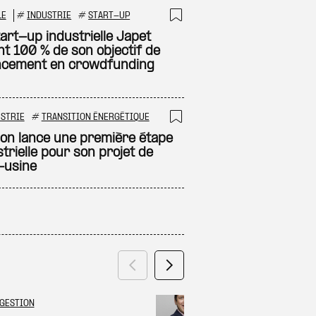
LE
#
INDUSTRIE
#
START-UP
 à ma sélection
Ajouter à ma sél
tart-up industrielle Japet
nt 100 % de son objectif de
ncement en crowdfunding
STRIE
#
TRANSITION ÉNERGÉTIQUE
 à ma sélection
Ajouter à ma sél
on lance une première étape
trielle pour son projet de
-usine
Précédent
Suivant
GESTION
GRAND ES