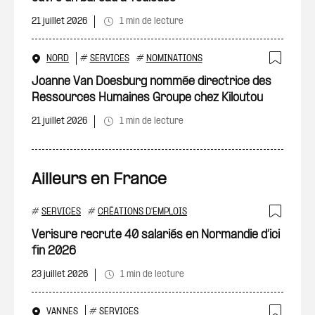
21 juillet 2026
1 min de lecture
NORD
#
SERVICES
#
NOMINATIONS
Ajout
Joanne Van Doesburg nommée directrice des
Ressources Humaines Groupe chez Kiloutou
21 juillet 2026
1 min de lecture
Ailleurs en France
#
SERVICES
#
CRÉATIONS D'EMPLOIS
Ajout
Verisure recrute 40 salariés en Normandie d’ici
fin 2026
23 juillet 2026
1 min de lecture
VANNES
#
SERVICES