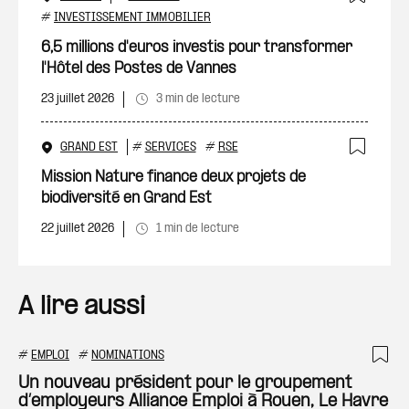
Ajout
#
INVESTISSEMENT IMMOBILIER
6,5 millions d'euros investis pour transformer
l'Hôtel des Postes de Vannes
23 juillet 2026
3 min de lecture
GRAND EST
#
SERVICES
#
RSE
Ajout
Mission Nature finance deux projets de
biodiversité en Grand Est
22 juillet 2026
1 min de lecture
A lire aussi
#
EMPLOI
#
NOMINATIONS
Ajo
Un nouveau président pour le groupement
d’employeurs Alliance Emploi à Rouen, Le Havre