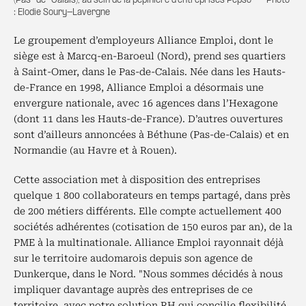
(Pas-de-Calais), au sein de la pépinière d'entreprises Pepso — Photo
: Elodie Soury-Lavergne
Le groupement d’employeurs Alliance Emploi, dont le
siège est à Marcq-en-Baroeul (Nord), prend ses quartiers
à Saint-Omer, dans le Pas-de-Calais. Née dans les Hauts-
de-France en 1998, Alliance Emploi a désormais une
envergure nationale, avec 16 agences dans l’Hexagone
(dont 11 dans les Hauts-de-France). D’autres ouvertures
sont d’ailleurs annoncées à Béthune (Pas-de-Calais) et en
Normandie (au Havre et à Rouen).
Cette association met à disposition des entreprises
quelque 1 800 collaborateurs en temps partagé, dans près
de 200 métiers différents. Elle compte actuellement 400
sociétés adhérentes (cotisation de 150 euros par an), de la
PME à la multinationale. Alliance Emploi rayonnait déjà
sur le territoire audomarois depuis son agence de
Dunkerque, dans le Nord. "Nous sommes décidés à nous
impliquer davantage auprès des entreprises de ce
territoire, avec notre solution RH qui concilie flexibilité