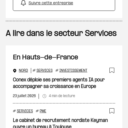
Suivre cette entreprise
A lire dans le secteur Services
En Hauts-de-France
NORD
#
SERVICES
#
INVESTISSEMENT
Ajout
Conex déploie ses premiers agents IA pour
accompagner sa croissance en Europe
23 juillet 2026
4 min de lecture
#
SERVICES
#
PME
Ajout
Le cabinet de recrutement nordiste Keyman
ouvre un bureau à Toulouse