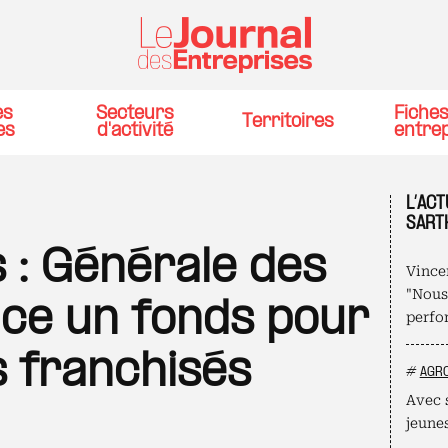
es
Secteurs
Fiche
Territoires
es
d'activité
entre
L’ACT
SART
 : Générale des
Vince
"Nous
nce un fonds pour
perfo
s franchisés
#
AGR
Avec 
jeune