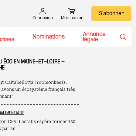
S'abonner
Connexion
Mon panier
s
Annonce
Nominations
prises
légale
Recher
U ÉCO EN MAINE-ET-LOIRE -
HE
nt Caltabellotta (Yoomonkeez) :
 avons un écosystème français très
rmant"
OALIMENTAIRE
son CFA, Lactalis espère former 150
s par an