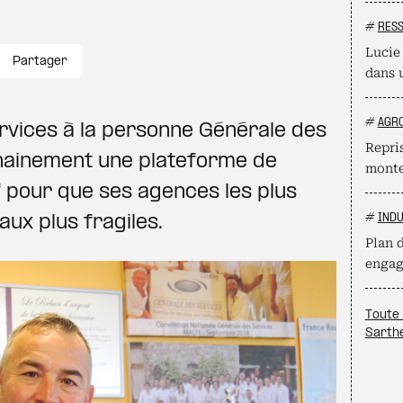
#
RES
Lucie
Partager
dans 
#
AGR
rvices à la personne Générale des
Repri
chainement une plateforme de
monte
f pour que ses agences les plus
#
INDU
aux plus fragiles.
Plan d
engag
Toute 
Sarth