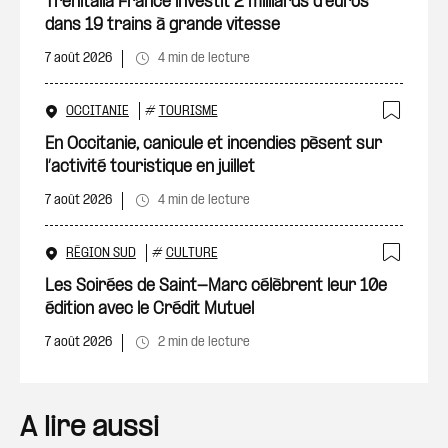
Trenitalia France investit 2 milliards d’euros
dans 19 trains à grande vitesse
7 août 2026
4 min de lecture
OCCITANIE
#
TOURISME
Ajout
En Occitanie, canicule et incendies pèsent sur
l’activité touristique en juillet
7 août 2026
4 min de lecture
RÉGION SUD
#
CULTURE
Ajout
Les Soirées de Saint-Marc célèbrent leur 10e
édition avec le Crédit Mutuel
7 août 2026
2 min de lecture
A lire aussi