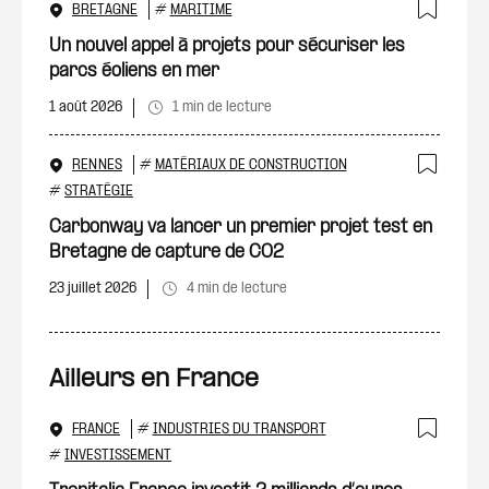
BRETAGNE
#
MARITIME
Ajout
Un nouvel appel à projets pour sécuriser les
parcs éoliens en mer
1 août 2026
1 min de lecture
RENNES
#
MATÉRIAUX DE CONSTRUCTION
Ajout
#
STRATÉGIE
Carbonway va lancer un premier projet test en
Bretagne de capture de CO2
23 juillet 2026
4 min de lecture
Ailleurs en France
FRANCE
#
INDUSTRIES DU TRANSPORT
Ajout
#
INVESTISSEMENT