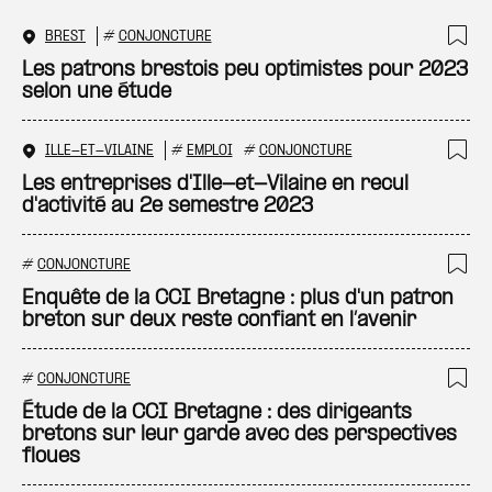
BREST
#
CONJONCTURE
Ajo
Les patrons brestois peu optimistes pour 2023
selon une étude
ILLE-ET-VILAINE
#
EMPLOI
#
CONJONCTURE
Ajo
Les entreprises d'Ille-et-Vilaine en recul
d'activité au 2e semestre 2023
#
CONJONCTURE
Ajo
Enquête de la CCI Bretagne : plus d'un patron
breton sur deux reste confiant en l’avenir
#
CONJONCTURE
Ajo
Étude de la CCI Bretagne : des dirigeants
bretons sur leur garde avec des perspectives
floues