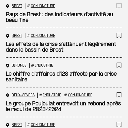
BREST
#
CONJONCTURE
Ajo
Pays de Brest : des indicateurs d’activité au
beau fixe
BREST
#
CONJONCTURE
Ajo
Les effets de la crise s'atténuent légèrement
dans le bassin de Brest
GIRONDE
#
INDUSTRIE
Ajo
Le chiffre d'affaires d'i2S affecté par la crise
sanitaire
DEUX-SÈVRES
#
INDUSTRIE
#
CONJONCTURE
Ajo
Le groupe Poujoulat entrevoit un rebond après
le recul de 2023/2024
BREST
#
CONJONCTURE