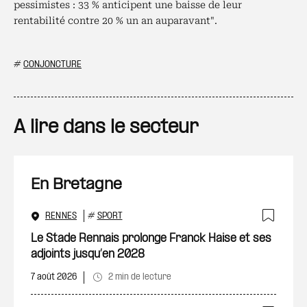
pessimistes : 33 % anticipent une baisse de leur
rentabilité contre 20 % un an auparavant".
#
CONJONCTURE
A lire dans le secteur
En Bretagne
RENNES
#
SPORT
Ajout
Le Stade Rennais prolonge Franck Haise et ses
adjoints jusqu’en 2028
7 août 2026
2 min de lecture