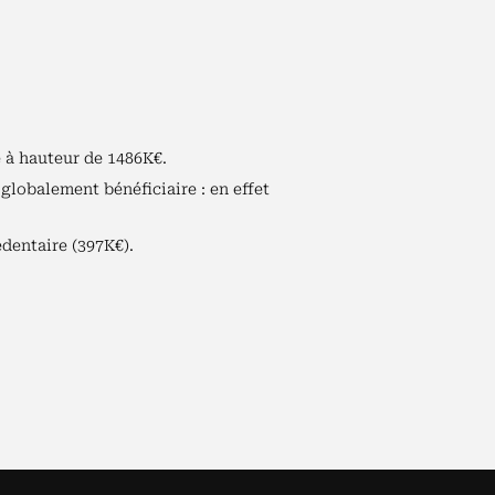
e à hauteur de 1486K€.
globalement bénéficiaire : en effet
édentaire (397K€).