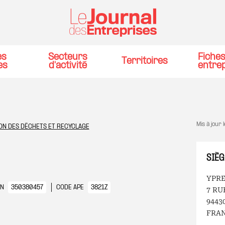
es
Secteurs
Fiche
Territoires
es
d'activité
entre
Mis à jour 
ON DES DÉCHETS ET RECYCLAGE
SIÈG
YPR
EN
350380457
CODE APE
3821Z
7 RU
9443
FRA