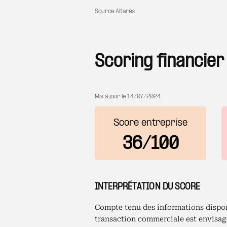
Source Altarès
Scoring financier
Mis à jour le
14/07/2024
Score entreprise
36/100
INTERPRÉTATION DU SCORE
Compte tenu des informations disponi
transaction commerciale est envisage