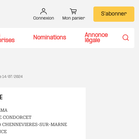
S'abonner
Connexion
Mon panier
s
Annonce
Nominations
prises
légale
Recher
le
14/07/2024
E
EMA
E CONDORCET
0 CHENNEVIERES-SUR-MARNE
NCE