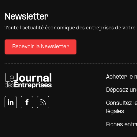
Newsletter
Toute l’actualité économique des entreprises de votre 
Recevoir la Newsletter
Pied d
Acheter le 
Déposez un
Consultez l
légales
Fiches entr