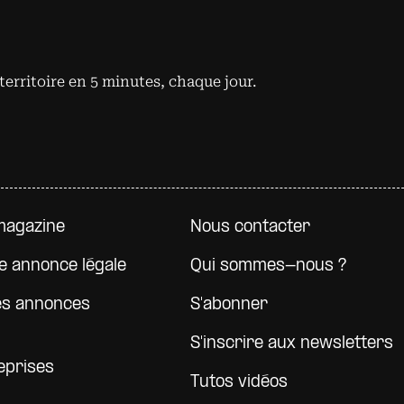
territoire en 5 minutes, chaque jour.
e page
magazine
Nous contacter
e annonce légale
Qui sommes-nous ?
es annonces
S'abonner
S'inscrire aux newsletters
eprises
Tutos vidéos