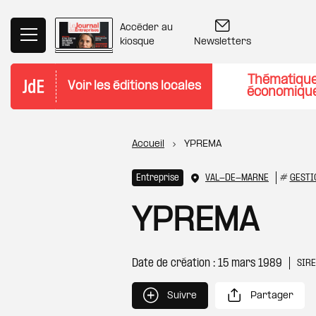
Aller au contenu principal
Accéder au
Newsletters
kiosque
Thématiqu
Voir les éditions locales
économiqu
Fil d'Ariane
Accueil
YPREMA
Entreprise
VAL-DE-MARNE
#
GESTI
YPREMA
Date de création : 15 mars 1989
SIR
Suivre
Partager