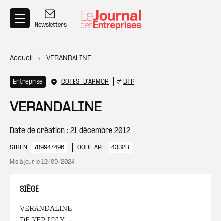
Aller au contenu principal
Newsletters
Fil d'Ariane
Accueil
VERANDALINE
Entreprise
CÔTES-D'ARMOR
#
BTP
VERANDALINE
Date de création : 21 décembre 2012
SIREN
789947496
CODE APE
4332B
Mis à jour le
12/09/2024
SIÈGE
VERANDALINE
DE KERJOLY