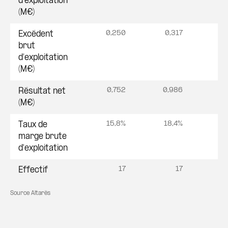
d'exploitation
(M€)
0,250
0,317
0
Excédent
brut
d’exploitation
(M€)
0,752
0,986
1
Résultat net
(M€)
15,8%
18,4%
1
Taux de
marge brute
d'exploitation
17
17
Effectif
Source Altarès