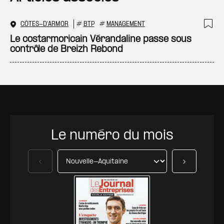
CÔTES-D'ARMOR
#
BTP
#
MANAGEMENT
Ajo
Le costarmoricain Vérandaline passe sous
contrôle de Breizh Rebond
Le numéro du mois
Précédent
Suivant