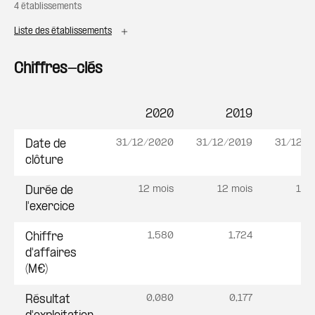
4 établissements
Liste des établissements
Chiffres-clés
2020
2019
2
Postes
31/12/2020
31/12/2019
31/12/2
Date de
clôture
12 mois
12 mois
12 
Durée de
l'exercice
1,580
1,724
1
Chiffre
d'affaires
(M€)
0,080
0,177
0
Résultat