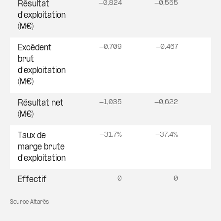
-0,824
-0,555
0
Résultat
d'exploitation
(M€)
-0,709
-0,467
0
Excédent
brut
d’exploitation
(M€)
-1,035
-0,622
0
Résultat net
(M€)
-31,7%
-37,4%
Taux de
marge brute
d'exploitation
0
0
Effectif
Source Altarès