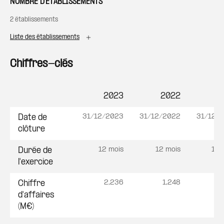
NOMBRE D'ÉTABLISSEMENTS
2 établissements
Liste des établissements
Chiffres-clés
2023
2022
2
Postes
31/12/2023
31/12/2022
31/12/
Date de
clôture
12 mois
12 mois
12 
Durée de
l'exercice
2,236
1,248
1
Chiffre
d'affaires
(M€)