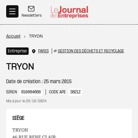
Aller au contenu principal
Newsletters
Fil d'Ariane
Accueil
TRYON
Entreprise
PARIS
#
GESTION DES DÉCHETS ET RECYCLAGE
TRYON
Date de création : 25 mars 2015
SIREN
810884668
CODE APE
3821Z
Mis à jour le
26/10/2024
SIÈGE
TRYON
46 RUE RENE CLAIR