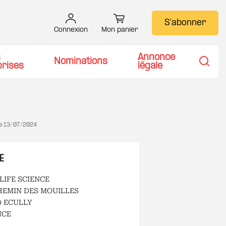
S'abonner
Connexion
Mon panier
s
Annonce
Nominations
prises
légale
Recher
le
13/07/2024
E
LIFE SCIENCE
HEMIN DES MOUILLES
0 ECULLY
NCE