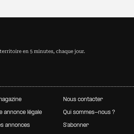
territoire en 5 minutes, chaque jour.
e page
magazine
Nous contacter
e annonce légale
Qui sommes-nous ?
es annonces
S'abonner