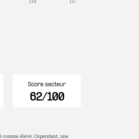
118
117
Score secteur
62/100
éré comme élevé. Cependant, une