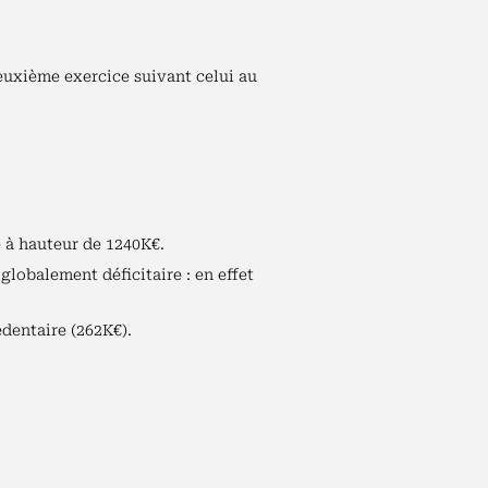
deuxième exercice suivant celui au
e à hauteur de 1240K€.
globalement déficitaire : en effet
édentaire (262K€).