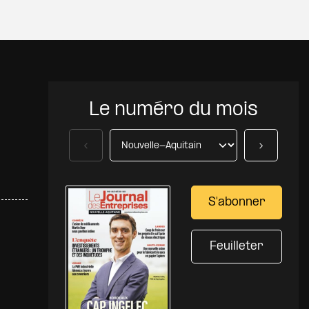
Le numéro du mois
Précédent
Suivant
S'abonner
Feuilleter