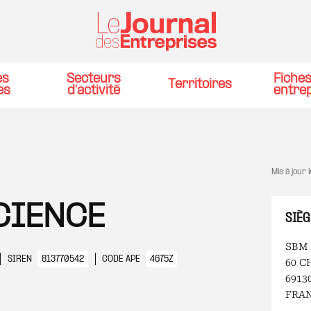
es
Secteurs
Fiche
Territoires
es
d'activité
entre
Mis à jour 
CIENCE
SIÈG
SBM 
SIREN
813770542
CODE APE
4675Z
60 C
6913
FRA