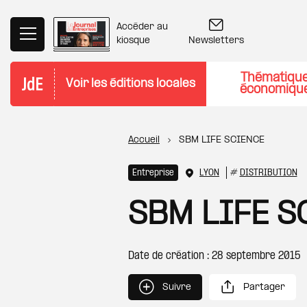
Aller au contenu principal
Accéder au
Newsletters
kiosque
Thématiqu
Voir les éditions locales
économiqu
Fil d'Ariane
Accueil
SBM LIFE SCIENCE
Entreprise
LYON
#
DISTRIBUTION
SBM LIFE S
Date de création : 28 septembre 2015
Suivre
Partager