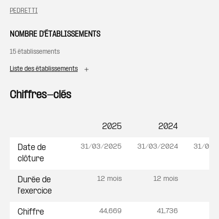
PEDRETTI
NOMBRE D'ÉTABLISSEMENTS
15 établissements
Liste des établissements
Chiffres-clés
2025
2024
Postes
31/03/2025
31/03/2024
31/03/
Date de
clôture
12 mois
12 mois
12
Durée de
l'exercice
44,669
41,736
52
Chiffre