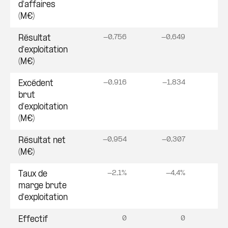
d'affaires
(M€)
-0,756
-0,649
-0
Résultat
d'exploitation
(M€)
-0,916
-1,834
-
Excédent
brut
d’exploitation
(M€)
-0,954
-0,307
Résultat net
(M€)
-2,1%
-4,4%
-
Taux de
marge brute
d'exploitation
0
0
Effectif