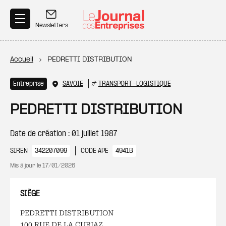
Aller au contenu principal
Newsletters
Fil d'Ariane
Accueil
PEDRETTI DISTRIBUTION
Entreprise
SAVOIE
#
TRANSPORT-LOGISTIQUE
PEDRETTI DISTRIBUTION
Date de création : 01 juillet 1987
SIREN
342207099
CODE APE
4941B
Mis à jour le
17/01/2026
SIÈGE
PEDRETTI DISTRIBUTION
100 RUE DE LA CURIAZ