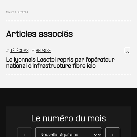
Source Altarès
Articles associés
#
TÉLÉCOMS
#
REPRISE
Ajo
Le lyonnais Lasotel repris par l'opérateur
national d'infrastructure fibre ielo
Le numéro du mois