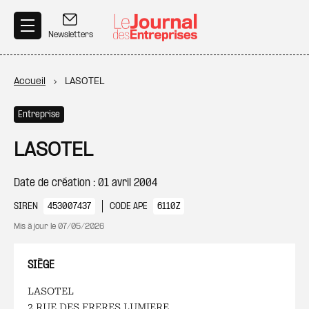
Aller au contenu principal
Newsletters
Fil d'Ariane
Accueil
LASOTEL
Entreprise
LASOTEL
Date de création : 01 avril 2004
SIREN
453007437
CODE APE
6110Z
Mis à jour le
07/05/2026
SIÈGE
LASOTEL
2 RUE DES FRERES LUMIERE