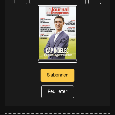
Précédent
Suivant
S'abonner
Feuilleter