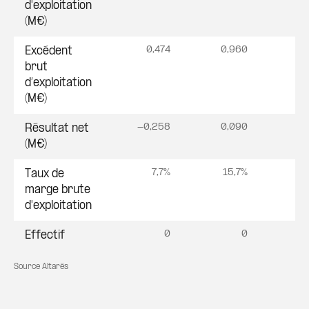
d'exploitation
(M€)
0,474
0,960
0
Excédent
brut
d’exploitation
(M€)
-0,258
0,090
0
Résultat net
(M€)
7,7%
15,7%
1
Taux de
marge brute
d'exploitation
0
0
Effectif
Source Altarès