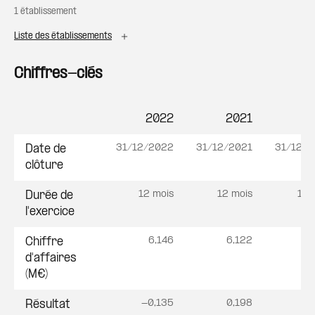
1 établissement
Liste des établissements
Chiffres-clés
2022
2021
2
Postes
31/12/2022
31/12/2021
31/12/
Date de
clôture
12 mois
12 mois
12 
Durée de
l'exercice
6,146
6,122
6
Chiffre
d'affaires
(M€)
-0,135
0,198
0
Résultat